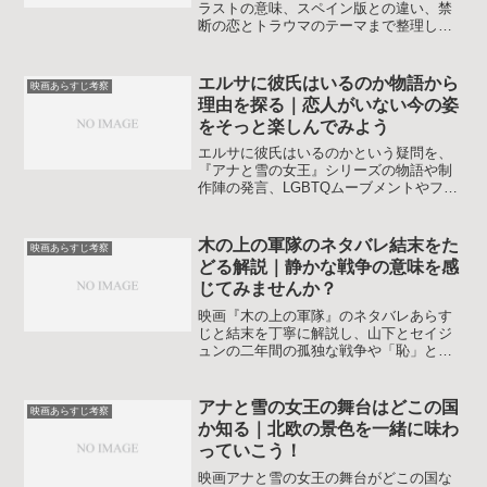
ラストの意味、スペイン版との違い、禁
断の恋とトラウマのテーマまで整理しま
す。見どころやシリーズの時系列も押さ
えて、モヤモヤをすっきりさせたい人向
けの解説です。初めての人も復習したい
エルサに彼氏はいるのか物語から
映画あらすじ考察
人も安心してじっくり読める内容です。
理由を探る｜恋人がいない今の姿
をそっと楽しんでみよう
エルサに彼氏はいるのかという疑問を、
『アナと雪の女王』シリーズの物語や制
作陣の発言、LGBTQムーブメントやファ
ンの考察から丁寧に整理します。恋人が
いない理由と今後の可能性まで一気に理
解できます。エルサの独立した生き方や
木の上の軍隊のネタバレ結末をた
映画あらすじ考察
家族への愛の意味も映画あらすじと共に
どる解説｜静かな戦争の意味を感
静かに味わえます。
じてみませんか？
映画『木の上の軍隊』のネタバレあらす
じと結末を丁寧に解説し、山下とセイジ
ュンの二年間の孤独な戦争や「恥」と故
郷のテーマ、実話との違いまで一気に整
理します。初見前の予習にも鑑賞後の振
り返りにも役立つ内容です。戦争描写が
アナと雪の女王の舞台はどこの国
映画あらすじ考察
苦手な人にも配慮したやさしい解説で
か知る｜北欧の景色を一緒に味わ
す。
っていこう！
映画アナと雪の女王の舞台がどこの国な