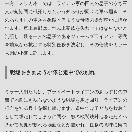
一方アメリカ本土では、ライアン家の四人の息子のうち三
人が短期間に戦死したという知らせが同時に軍へ届き、そ
のあらすじの重さを象徴するような母親の姿が静かに描か
れます。軍上層部はこれ以上家族を失わせてはならないと
判断し、残る一人の息子であるジェームズライアン二等兵
を前線から救出する特別任務を決定し、その任務をミラー
大尉の小隊に託します。
戦場をさまよう小隊と道中での別れ
ミラー大尉たちは、プライベートライアンのあらすじの中
盤で地図にも残らないような戦場を歩き回り、ライアンの
行方を知る兵士を探し続けます。道中では子どもを救おう
として撃たれてしまう仲間や、敵の機関銃陣地をたたくべ
きかで意見が割れる場面などが描かれ、任務の意味に疑問