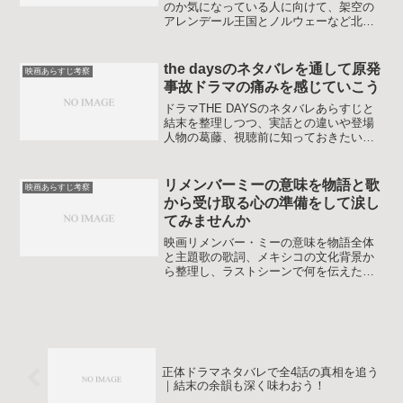
のか気になっている人に向けて、架空の
アレンデール王国とノルウェーなど北欧
との関係、原作童話との違い、続編で広
がる世界観までを一つずつ丁寧に整理し
ながら、作品をもっと楽しめる視点を紹
the daysのネタバレを通して原発
映画あらすじ考察
介します。
事故ドラマの痛みを感じていこう
ドラマTHE DAYSのネタバレあらすじと
結末を整理しつつ、実話との違いや登場
人物の葛藤、視聴前に知っておきたい心
構えまでやさしく解説します。重いテー
マをどう受け止めるか考える手がかりに
なります。安心して重い題材に向き合い
リメンバーミーの意味を物語と歌
映画あらすじ考察
たい人向けの内容です。
から受け取る心の準備をして涙し
てみませんか
映画リメンバー・ミーの意味を物語全体
と主題歌の歌詞、メキシコの文化背景か
ら整理し、ラストシーンで何を伝えたか
ったのかをやさしく解説します。見終わ
った後の余韻や自分の家族との向き合い
方も一緒に考えられます。
正体ドラマネタバレで全4話の真相を追う
｜結末の余韻も深く味わおう！