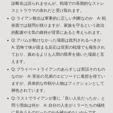
診断名は語られませんが、戦場での長期的なストレ
スとトラウマの表れだと受け取れます。
Q: ライアン救出は軍事的に正しい判断なのか A: 戦
術面では疑問が残りますが、家族を守るという政治
的配慮や士気の維持が背景にあると考えられます。
Q: アパムが動けなかった場面は批判されるべきか
A: 恐怖で体が固まる反応は現実の戦場でも報告され
ており、責めるよりも人間の限界を描いた場面と言
えます。
Q: プライベートライアンのあらすじは実話そのもの
なのか A: 実在の兄弟のエピソードに着想を得てい
ますが、具体的な作戦や人物はフィクションとして
脚色されています。
Q: ラストでライアンが妻に「良い人生だったか」と
問う理由は何か A: 自分の人生がミラーたちの犠牲
に見合うものだったのかを確かめたいからです。