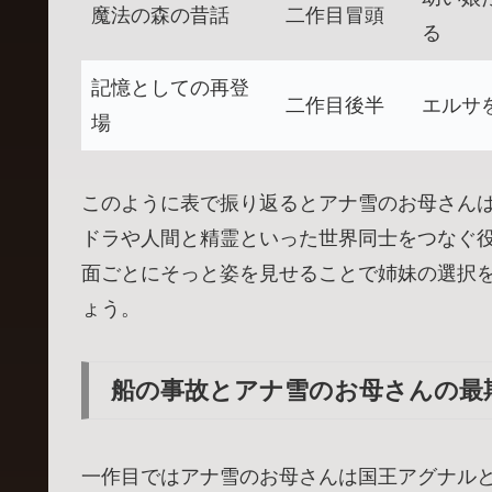
魔法の森の昔話
二作目冒頭
る
記憶としての再登
二作目後半
エルサ
場
このように表で振り返るとアナ雪のお母さん
ドラや人間と精霊といった世界同士をつなぐ
面ごとにそっと姿を見せることで姉妹の選択
ょう。
船の事故とアナ雪のお母さんの最
一作目ではアナ雪のお母さんは国王アグナル