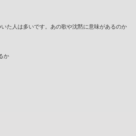
ついた人は多いです。あの歌や沈黙に意味があるのか
るか