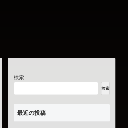
検索
検索
最近の投稿