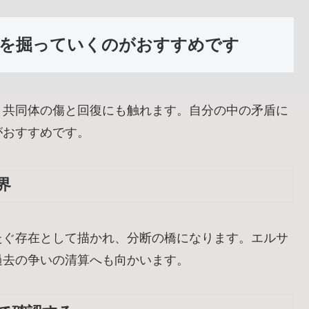
を掘っていくのがおすすめです
、共同体の傷と回復にも触れます。自分の中の矛盾に
がおすすめです。
界
たぐ存在として描かれ、分断の橋になります。エルサ
過去の争いの清算へも向かいます。