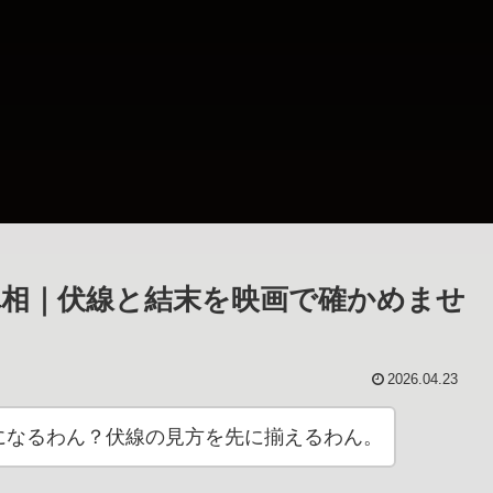
相｜伏線と結末を映画で確かめませ
2026.04.23
になるわん？伏線の見方を先に揃えるわん。