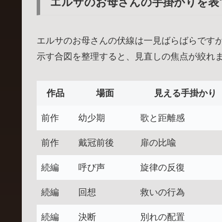
エルサのお母さんの手掛かりを表
エルサのお母さんの伏線は一見ばらばらです
示す合図を整理すると、見直しの焦点が絞れ
作品
場面
見える手掛かり
前作
幼少期
歌と距離感
前作
戴冠前後
扉の比喩
続編
呼び声
旋律の反復
続編
回想
救いの行為
続編
決断
別れの配置