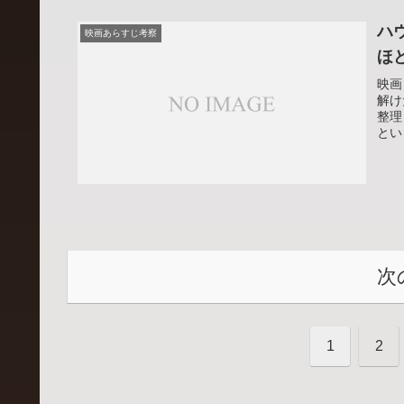
ハ
映画あらすじ考察
ほ
映画
解け
整理
とい
ーン
次
1
2