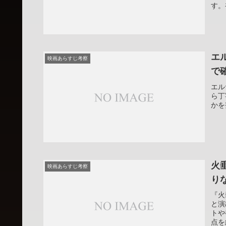
す。
エ
映画あらすじ考察
で
エル
ら丁
かを
火
映画あらすじ考察
り
『火
と演
トや
点を