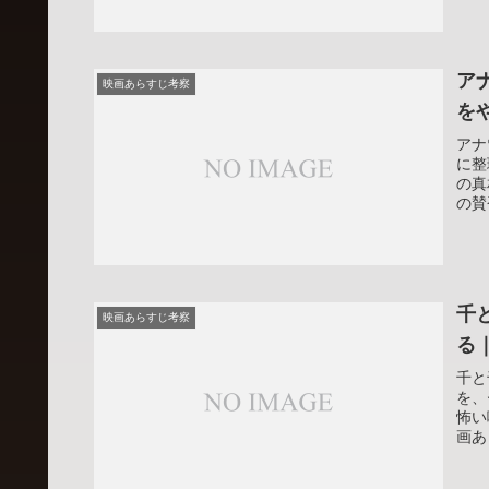
ア
映画あらすじ考察
を
アナ
に整
の真
の賛
千
映画あらすじ考察
る
千と
を、
怖い
画あ