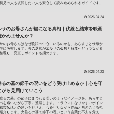
初見の人も復習したい人も安心して読み進められるガイドです。
2026.04.24
ルサのお母さんが鍵になる真相｜伏線と結末を映画
確かめませんか？
サのお母さんはなぜ物語の中心にいるのかを、あらすじと伏線か
寧に考察します。母の選択がエルサの孤独と解放へどうつながる
整理し、見直しポイントも掴めます。
2026.04.23
垂るの墓の節子の呪いをどう受け止めるか｜心を守
ながら見届けていこう
垂るの墓』の節子にまつわる呪いのようなイメージを、あらすじ
出を追いながら丁寧に整理します。トラウマになりやすいポイン
都市伝説との違いを押さえ、心を守りながら作品と向き合える視
紹介します。火垂るの墓で節子の呪いという言葉に不安を覚えた