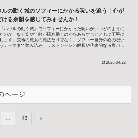
ウルの動く城のソフィーにかかる呪いを追う｜心が
どける余韻を感じてみませんか！
『ハウルの動く城』でソフィーにかかった呪いがいつどのように
たのか、なぜ姿や年齢が揺れ動くのかをあらすじとともに丁寧に
します。荒地の魔女の魔法だけでなく、ソフィー自身の心の呪い
うテーマまで踏み込み、ラストシーンの解釈や代表的な考察パタ
、よくある疑問への答えをまとめて読み解きます。
2026.04.22
のページ
次
…
43
へ