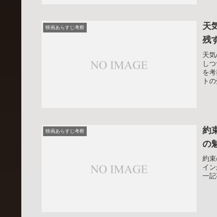
天
映画あらすじ考察
残
天気
しつ
を考
トの
約
映画あらすじ考察
の
約束
イン
一記