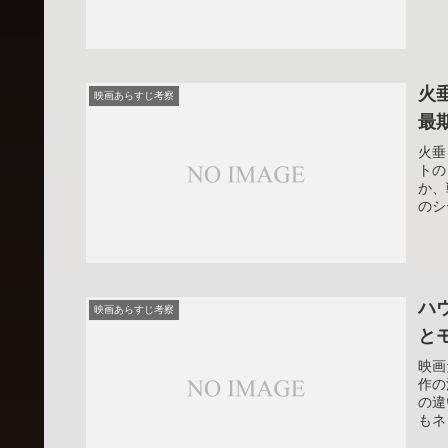
人も
火
映画あらすじ考察
最
火垂
トの
か、
のシ
いと
ハ
映画あらすじ考察
と
映画
作の
の違
もネ
す。