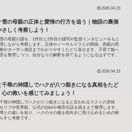
2026.04.23
ナ雪の母親の正体と愛情の行方を追う｜物語の裏側
やさしく考察しよう！
雪の母親の謎を、1作目と2作目の描写や監督インタビューをもと
理しながら考察します。正体やノーサルドラとの関係、両親の死
相やターザン弟説までわかりやすくたどり直せます。子育て観へ
否も整理しつつ、自分なりの解釈を持てるようになるはずです。
2026.04.23
と千尋の神隠しでハクが八つ裂きになる真相をたど
｜心の救いを感じてみましょう！
千尋の神隠しでハクが八つ裂きになると言われるラストの意味
セリフや世界観、公式のQ&Aや都市伝説を踏まえて整理します。
噂との違いを知り、ハクのその後を前向きに受け止めるための映
らすじ考察です。