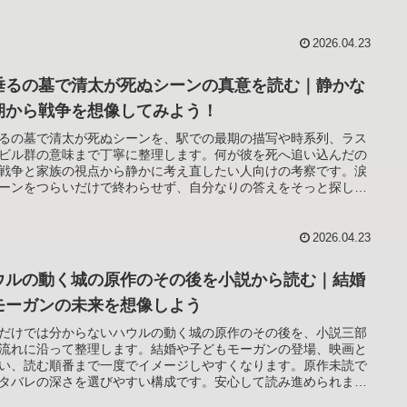
落ち着いて読み進められる内容です。
2026.04.23
垂るの墓で清太が死ぬシーンの真意を読む｜静かな
期から戦争を想像してみよう！
るの墓で清太が死ぬシーンを、駅での最期の描写や時系列、ラス
ビル群の意味まで丁寧に整理します。何が彼を死へ追い込んだの
戦争と家族の視点から静かに考え直したい人向けの考察です。涙
ーンをつらいだけで終わらせず、自分なりの答えをそっと探した
きに読みやすい内容です。
2026.04.23
ウルの動く城の原作のその後を小説から読む｜結婚
モーガンの未来を想像しよう
だけでは分からないハウルの動く城の原作のその後を、小説三部
流れに沿って整理します。結婚や子どもモーガンの登場、映画と
い、読む順番まで一度でイメージしやすくなります。原作未読で
タバレの深さを選びやすい構成です。安心して読み進められま