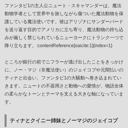
ファンタビ1の主人公ニュート・スキャマンダーは、魔法
動物学者として世界中を旅しながら傷ついた魔法動物を保
護している魔法使いです。彼はアリゾナにサンダーバード
を送り返す目的でアメリカに立ち寄り、魔法動物の持ち込
みが厳しく禁じられているニューヨークにトランク一つで
降り立ちます。:contentReference[oaicite:1]{index=1}
ところが銀行の前でニフラーが逃げ出したことをきっかけ
に、ノー・マジ（非魔法使い）のジェイコブや元闇払いの
ティナと出会い、ファンタビ1の大騒動へ巻き込まれてい
きます。ニュートの不器用さと動物への愛情が、物語全体
の柔らかなトーンとテーマを支える大きな軸になっていま
す。
ティナとクイニー姉妹とノーマジのジェイコブ