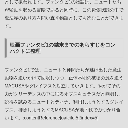
として扱われます。ファンタビ1の物語は、ニュートたち
が騒動を収める冒険であると同時に、この緊張状態の中で
魔法界のあり方を問い直す物語としても読むことができま
す。
映画ファンタビ1の結末までのあらすじをコン
パクトに整理
ファンタビ1では、ニュートと仲間たちが逃げ出した魔法
動物を追いかけて回収しつつ、正体不明の破壊の源を追う
MACUSAやグレイブスと対立していきます。やがてその
力がクリーデンスの中に眠るオブスキュラスだと判明し、
説得を試みるニュートとティナ、利用しようとするグレイ
ブス、排除しようとするMACUSAが地下鉄でぶつかり合
います。:contentReference[oaicite:5]{index=5}