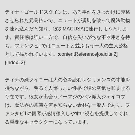
ティナ・ゴールドスタインは、ある事件をきっかけに降格
させられた元闇払いで、ニュートが規則を破って魔法動物
を連れ込んだと知り、彼をMACUSAに連行しようとしま
す。責任感は強い一方で、自信を失いがちな不器用さを持
ち、ファンタビ1ではニュートと並ぶもう一人の主人公格
として描かれています。:contentReference[oaicite:2]
{index=2}
ティナの妹クイニーは人の心を読むレジリメンスの才能を
持ちながら、明るく人懐っこい性格で場の空気を和ませる
存在です。彼女が出会うノーマジのパン職人ジェイコブ
は、魔法界の常識を何も知らない素朴な一般人であり、フ
ァンタビ1の観客が感情移入しやすい視点を提供してくれ
る重要なキャラクターになっています。