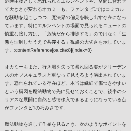
危険生物として恐れられるエルンペントや、空間に合わせ
て大きさが変わるオカミーも、ファンタビ1ではコミカル
な騒動を起こしつつ、魔法界の偏見を映し出す存在になっ
ています。特にエルンペントの場面で見られるニュートの
慎重な接し方は、「危険だから排除する」のではなく「生
態を理解したうえで共存する」視点の大切さを示していま
す。:contentReference[oaicite:8]{index=8}
オカミーもまた、行き場を失って暴れ回る姿がクリーデン
スのオブスキュラスと重なって見えるよう演出されていま
す。恐れられている存在ほど、本当は繊細で傷つきやすい
という構図を魔法動物で先に見せておくことで、後半のシ
リアスな展開に自然と感情移入できるようになっている点
がファンタビ1の巧みさです。
魔法動物を通して作品を見るとき、次のようなポイントを