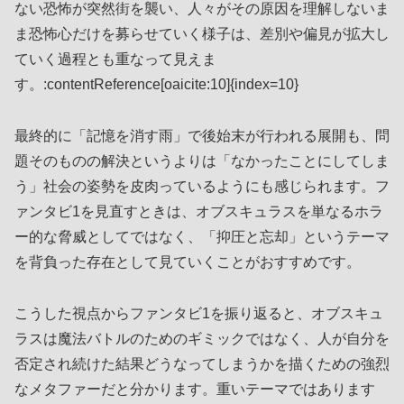
ない恐怖が突然街を襲い、人々がその原因を理解しないま
ま恐怖心だけを募らせていく様子は、差別や偏見が拡大し
ていく過程とも重なって見えま
す。:contentReference[oaicite:10]{index=10}
最終的に「記憶を消す雨」で後始末が行われる展開も、問
題そのものの解決というよりは「なかったことにしてしま
う」社会の姿勢を皮肉っているようにも感じられます。フ
ァンタビ1を見直すときは、オブスキュラスを単なるホラ
ー的な脅威としてではなく、「抑圧と忘却」というテーマ
を背負った存在として見ていくことがおすすめです。
こうした視点からファンタビ1を振り返ると、オブスキュ
ラスは魔法バトルのためのギミックではなく、人が自分を
否定され続けた結果どうなってしまうかを描くための強烈
なメタファーだと分かります。重いテーマではあります