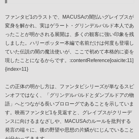
ファンタビ1のラストで、MACUSAの闇払いグレイブスが
変身を解かれ、実はゲラート・グリンデルバルド本人であ
ったことが明かされる展開は、多くの観客に強い印象を残
しました。ハリーポッター本編で名前だけは何度も登場し
ていた伝説の闇の魔法使いが、ここで初めて本格的に姿を
現したことになるからです。:contentReference[oaicite:11]
{index=11}
この正体の明かし方は、ファンタビシリーズが単なるスピ
ンオフではなく、「グリンデルバルドとダンブルドアの物
語」へとつながる長いプロローグであることを示していま
す。映画ファンタビ1を見返すと、グレイブスがクリーデ
ンスに向けるまなざしや、MACUSAのルールを批判する
発言の端々に、後の野望や思想の片鱗がにじんでいること
が分かってきます。