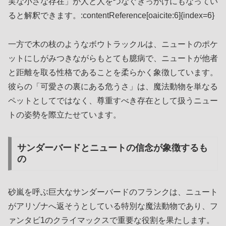
実な小さな存在」が人と人をつなぐきっかけにもなってい
ると解釈できます。:contentReference[oaicite:6]{index=6}
一方で木の枝のようなボウトラックルは、ニュートのポケ
ットにしがみつきながらもとても臆病で、ニュートが他者
と距離を取る性格であることを柔らかく象徴しています。
彼らの「可愛さの裏にある危うさ」は、魔法動物を単なる
ペットとしてではなく、尊重すべき存在として扱うニュー
トの姿勢を際立たせています。
サンダーバードとニュートの信念が象徴するも
の
砂嵐を呼ぶ巨大なサンダーバードのフランクは、ニュート
がアリゾナへ返そうとしている特別な魔法動物であり、フ
ァンタビ1のクライマックスで重要な役割を果たします。