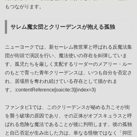
もつながります。
サレム魔女団とクリーデンスが抱える孤独
ニューヨークでは、新セーレム救世軍と呼ばれる反魔法集
団が街頭で演説を行い、魔法使いの存在を糾弾していま
す。孤児たちを厳しく支配するリーダーのメアリー・ルー
のもとで育った青年クリーデンスは、いつも自分を否定さ
れ、居場所を奪われ続けている存在として描かれま
す。:contentReference[oaicite:3]{index=3}
ファンタビ1では、このクリーデンスが秘める力こそが街
を襲う破壊の原因であり、その正体がオブスキュラスと呼
ばれる危険な魔法であることが後に判明します。彼の孤独
と自己否定が生み出した力は、単なる怪物ではなく「抑圧