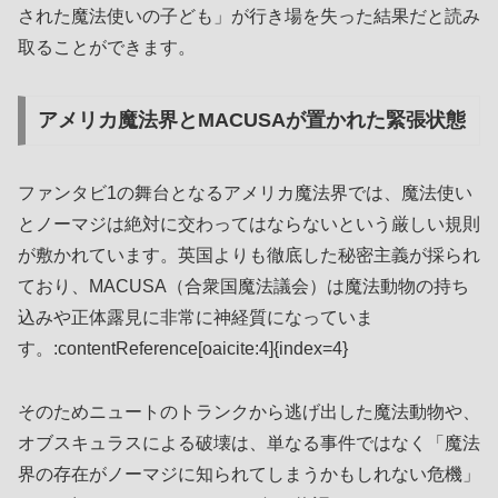
された魔法使いの子ども」が行き場を失った結果だと読み
取ることができます。
アメリカ魔法界とMACUSAが置かれた緊張状態
ファンタビ1の舞台となるアメリカ魔法界では、魔法使い
とノーマジは絶対に交わってはならないという厳しい規則
が敷かれています。英国よりも徹底した秘密主義が採られ
ており、MACUSA（合衆国魔法議会）は魔法動物の持ち
込みや正体露見に非常に神経質になっていま
す。:contentReference[oaicite:4]{index=4}
そのためニュートのトランクから逃げ出した魔法動物や、
オブスキュラスによる破壊は、単なる事件ではなく「魔法
界の存在がノーマジに知られてしまうかもしれない危機」