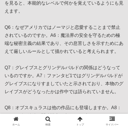
を見ると、本能的なレベルで何かを覚えているようにも見
えます。
Q6：なぜアメリカではノーマジと恋愛することまで禁止
されているのですか。A6：魔法界の安全を守るための極
端な秘密主義の結果であり、その息苦しさを示すためにあ
えて厳しいルールとして描かれていると考えられます。
Q7：グレイブスとグリンデルバルドの関係はどうなって
いるのですか。A7：ファンタビ1ではグリンデルバルドが
グレイブスになりすましていたと示されており、本物のグ
レイブスがどうなったかは作中では語られていません。
Q8：オブスキュラスは他の作品にも登場しますか。A8：
シリーズの続編や関連設定の中で、オブスキュラスと似た
存在が他にも示唆されており、魔法界にとっての大きな謎
ホーム
検索
トップ
サイドバー