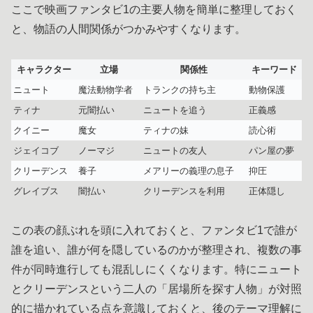
ここで映画ファンタビ1の主要人物を簡単に整理しておく
と、物語の人間関係がつかみやすくなります。
キャラクター
立場
関係性
キーワード
ニュート
魔法動物学者
トランクの持ち主
動物保護
ティナ
元闇払い
ニュートを追う
正義感
クイニー
魔女
ティナの妹
読心術
ジェイコブ
ノーマジ
ニュートの友人
パン屋の夢
クリーデンス
養子
メアリーの義理の息子
抑圧
グレイブス
闇払い
クリーデンスを利用
正体隠し
この表の顔ぶれを頭に入れておくと、ファンタビ1で誰が
誰を追い、誰が何を隠しているのかが整理され、複数の事
件が同時進行しても混乱しにくくなります。特にニュート
とクリーデンスという二人の「居場所を探す人物」が対照
的に描かれている点を意識しておくと、後のテーマ理解に