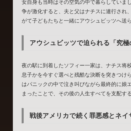
女自身も当時はその空気の中で暮らしていました:content
争が激化すると、夫と父はナチスに連行され
がて子どもたちと一緒にアウシュビッツへ送
アウシュビッツで迫られる「究極
夜の駅に到着したソフィー一家は、ナチス将
息子かを今すぐ選べと残酷な決断を突きつけられます:conte
はパニックの中で泣き叫びながら最終的に娘
まったことで、その後の人生すべてを支配す
戦後アメリカで続く罪悪感とネイ