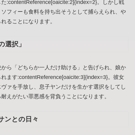
Reference[oaicite:2]{index=2}。しかし戦
、ソフィーも食料を持ち出そうとして捕らえられ、や
られることになります。
の選択」
校から「どちらか一人だけ助ける」と告げられ、娘か
ntReference[oaicite:3]{index=3}。彼女
エヴァを手放し、息子ヤンだけを生かす選択をしてし
る耐えがたい罪悪感を背負うことになります。
サンとの日々