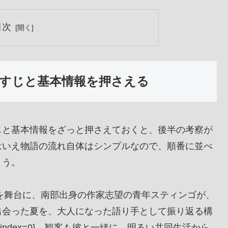
目次
すじと基本情報を押さえる
じと基本情報をざっと押さえておくと、後半の考察が
はいえ物語の流れ自体はシンプルなので、順番に並べ
ょう。
ンを舞台に、南部出身の作家志望の青年スティンゴが、
出会った夏を、大人になった語り手として振り返る構
ite:0]{index=0}。観客も彼と一緒に、明るい共同生活から