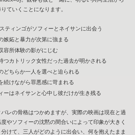
降りていくことになります。
たスティンゴがソフィーとネイサンに出会う
の嫉妬と暴力が次第に強まる
収容所体験の影がにじむ
持つカトリック女性だった過去が明かされる
のどちらか一人を選べと迫られる
を続けながら罪悪感に苛まれる
ィーはネイサンと心中し彼だけが生き残る
タバレの骨格はつかめますが、実際の映画は現在と過
温度やソフィーの沈黙の間合いによって印象が大きく
り分けて、三人がどのように出会い、何を抱えたまま