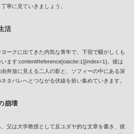
し丁寧に見ていきましょう。
生活
ーヨークに出てきた内気な青年で、下宿で騒がしくも
ntReference[oaicite:1]{index=1}。彼は
自由奔放に見える二人の影と、ソフィーの中にある深
のネタバレへとつながる伏線を拾い集めていきます。
の崩壊
ち、父は大学教授として反ユダヤ的な文章を書き、彼