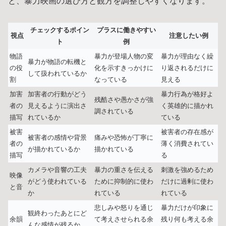
と、暴力映画の選び方と観方を調整しやすくなります。
チェックするポイン
プラスに働きやすい
視点
注意したい例
ト
例
物語
暴力が登場人物の変
暴力が理由なく繰
暴力が物語の転機と
の役
化を示すきっかけに
り返されるだけに
して扱われているか
割
なっている
見える
加害
加害者の行動がどう
暴力行為が格好よ
残酷さや愚かさが強
者の
見えるように演出さ
く英雄的に描かれ
調されている
描写
れているか
ている
被害
被害者の存在感が
被害者の感情や背景
痛みや恐怖が丁寧に
者の
薄く消費されてい
が描かれているか
描かれている
描写
る
カメラや音響の工夫
暴力の重さを伝える
刺激を強めるため
映像
がどう使われている
ために抑制的に使わ
だけに過剰に使わ
と音
か
れている
れている
悲しみや怒りを通じ
暴力だけが印象に
観終わったあとにど
余韻
て考えさせられる余
残り何も考える余
んな感情が残るか