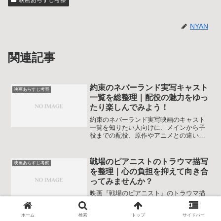
NYAN
関連記事
約束のネバーランド実写キャスト
映画あらすじ考察
一覧を総整理｜配役の魅力をゆっ
たり楽しんでみよう！
約束のネバーランド実写映画のキャスト
一覧を知りたい人向けに、メインから子
役までの配役、原作やアニメとの違い、
演技の見どころを一記事で整理します。
視聴前後の振り返りに役立つ内容です。
戦場のピアニストのトラウマ描写
映画あらすじ考察
を整理｜心の負担を抑えて向き合
ってみませんか？
映画『戦場のピアニスト』のトラウマ描
写がきつくて忘れられない人に向けて、
代表的な衝撃シーンや登場人物の心の動
ホーム
検索
トップ
サイドバー
き、実話との関係、俳優のPTSD体験まで