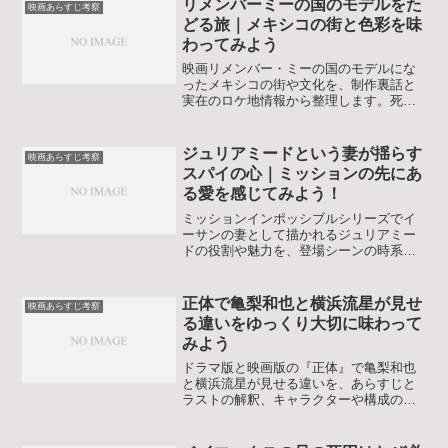
リメンバーミーの国のモデルをた
映画あらすじ考察
どる旅｜メキシコの街と色彩を味
わってみよう
映画リメンバー・ミーの国のモデルにな
ったメキシコの街や文化を、制作裏話と
実在のロケ地情報から整理します。死者
の国やサンタ・セシリアの元になった場
所を知ることで、物語の感動や色彩設計
の意図がより深く見えてきます。初見の
ジュリアミードという妻が揺らす
映画あらすじ考察
人も二回目以降の鑑賞でも新しい発見を
スパイの心｜ミッションの先にあ
楽しめます。
る愛を感じてみよう！
ミッションインポッシブルシリーズでイ
ーサンの妻として描かれるジュリアミー
ドの役割や魅力を、登場シーンの時系列
と他ヒロインとの比較から整理します。
物語のテーマやラストの解釈もやさしく
掘り下げます。
正体で亀梨和也と横浜流星が見せ
映画あらすじ考察
る違いをゆっくり大切に味わって
みよう
ドラマ版と映画版の『正体』で亀梨和也
と横浜流星が見せる違いを、あらすじと
ラストの解釈、キャラクターや構成の差
から丁寧に整理します。どちらから観る
か迷う人が自分に合う順番を選べるよう
になるガイドです。