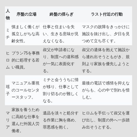
人
序盤の立場
終盤の揺らぎ
ラスト付近の行動
物
慎ましく働くが
仕事と住まいを失
マスクの故障をきっかけに
ミ
孤立しがちな高
い、生きる意味が見
施設を抜け出し、夕日を見
チ
齢女性。
えなくなる。
つめて立ち尽くす。
叔父が申請者にな
叔父の遺体を抱えて施設か
ヒ
プラン75を事務
り、制度への違和感
ら連れ出そうともがき、規
ロ
的に処理する若
が一気に表面化す
則より家族を優先しようと
ム
い職員。
る。
する。
ミチと会ううちに情
マニュアル重視
最後の電話で感情を抑えな
瑶
が移り、仕事として
のコールセンタ
がらも、心の中で別れを惜
子
割り切るのが難しく
ースタッフ。
しむ。
なる。
家族を養うため
マ
遺品を淡々と処分す
ヒロムを手伝って叔父を運
に高給な仕事を
リ
る作業に胸を痛め、
び出し、制度の外へ一歩踏
選んだ外国人労
ア
罪悪感を抱く。
み出そうとする。
働者。