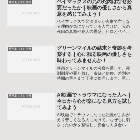
ベイマックスの兄の死因はなぜ必
映画あらすじ考察
要だったか｜映画の優しさから真
意を感じてみよう！
ベイマックスで兄タダシが火事で亡くな
る理由が気になっている人向けに、兄の
死因の真相や犯人の思惑、ヒロとベイマ
ックスの心の変化を整理しながら、物語
に込められた優しさとメッセージをてい
ねいに解説します。
グリーンマイルの結末と奇跡を考
映画あらすじ考察
察する｜心に残る映画の優しさを
味わってみませんか！
映画グリーンマイルの考察を通して、死
刑制度や罪と赦し、奇跡と信仰、差別や
時間の重さまで丁寧に整理します。重い
テーマに戸惑う人でも物語の優しさと残
酷さを自分の感情と結びつけて味わえる
よう、ネタバレ前提で深掘りしていきま
AI映画でトラウマになった人へ｜
映画あらすじ考察
す。
今日から心が楽になる見方を試し
てみよう
AI映画でトラウマになった記憶がよみが
えり苦しくなる人に向けて、なぜ心に刺
さったのかを整理し、安全な向き合い方
や再鑑賞のコツ、トラウマになりにくい
AI映画の選び方までやさしく解説しま
す。