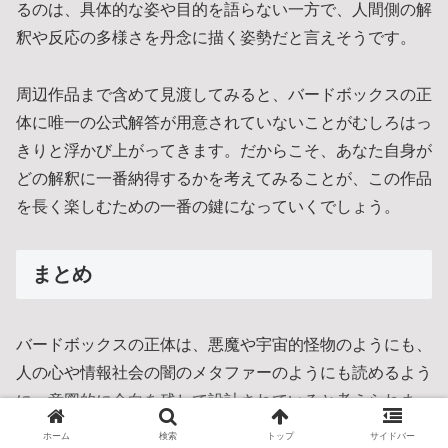
るのは、具体的な姿や目的を語らない一方で、人間側の解
釈や反応の多様さを丹念に描く姿勢だと言えそうです。
周辺作品まで含めて見渡してみると、バードボックスの正
体に唯一の公式解答が用意されていないことがむしろはっ
きりと浮かび上がってきます。だからこそ、あなた自身が
どの解釈に一番納得するかを考えてみることが、この作品
を長く楽しむための一番の鍵になっていくでしょう。
まとめ
バードボックスの正体は、悪魔や宇宙的怪物のようにも、
人の心や情報社会の闇のメタファーのようにも読めるよう
に、意図的に余白を残して設計されていると考えられま
す。劇中のヒントを丁寧に拾い、原作やスピンオフとの違
ホーム
検索
トップ
サイドバー