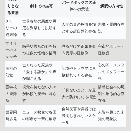
バードボックスの正
りとな
劇中での描写
解釈の方向性
体への示唆
る要素
チャー
世界各地の悪魔や災
人間の負の感情を糧
悪魔・霊的存在
リーの
厄を列挙して説明す
とする超自然的存在
説
終末論
る
ゲイリ
触手や異形の姿を持
見るだけで正気を奪
宇宙的ホラー・
ーのス
つ複数の怪物を描写
う異形の怪物像
怪物説
ケッチ
亡くなった家族や
心の闇・メンタ
個別の
記憶やトラウマに直
「愛する誰か」の声
ルのメタファー
幻覚
接触れてくる存在
が聞こえる
説
盲学校
視覚を持たない人々
情報社会への風
「見ないこと」が最
の避難
が比較的安全に暮ら
刺・象徴的な存
大の防御になる構造
所
す
在説
自然災害や兵器では
世界同
ニュース映像で各国
人智を超えた未
説明しきれないスケ
時多発
の都市が一斉に崩壊
知の現象説
ール