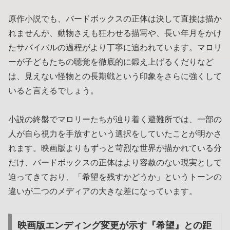
原作小説でも、バードボックスの正体は決して直接は描か
れませんが、動物さえも狂わせる描写や、長い年月をかけ
たサバイバルの過程がより丁寧に追われています。マロリ
ーが子どもたちの聴覚を徹底的に鍛え上げるくだりなど
は、見えない怪物との長期戦という印象をさらに強くして
いると言えるでしょう。
小説の終盤でマロリーたちが辿り着く避難所では、一部の
人が自ら視力を手放すという選択をしていたことが明かさ
れます。映画版よりもずっと苛烈な世界が描かれている分
だけ、バードボックスの正体はより容赦のない現実として
迫ってきており、「希望を残すかどうか」というトーンの
違いが二つのメディアの大きな差になっています。
映画版エンディング変更が示す『希望』との距