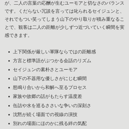
が、二人の言葉の応酬が生むユーモアと切なさのバランス
です。くだらない冗談を言っては叱られるセイジュンと、
それでもつい笑ってしまう山下のやり取りが積み重なるこ
とで、観客は二人の距離が少しずつ近づいていく瞬間を実
感できます。
上下関係が厳しい軍隊ならではの距離感
方言と標準語がぶつかる会話のリズム
セイジュンの素朴さとユーモア
山下の不器用な優しさがにじむ瞬間
怒鳴り合いから和解へ至るプロセス
家族や故郷の話がもたらす温度差
缶詰や水を巡るささいな争いの深刻さ
沈黙が続く場面での視線の演技
別れの場面にほのかに残る絆の気配