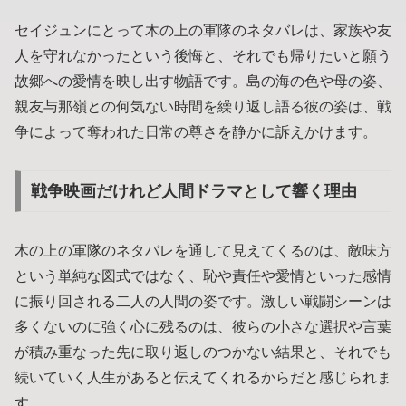
セイジュンにとって木の上の軍隊のネタバレは、家族や友
人を守れなかったという後悔と、それでも帰りたいと願う
故郷への愛情を映し出す物語です。島の海の色や母の姿、
親友与那嶺との何気ない時間を繰り返し語る彼の姿は、戦
争によって奪われた日常の尊さを静かに訴えかけます。
戦争映画だけれど人間ドラマとして響く理由
木の上の軍隊のネタバレを通して見えてくるのは、敵味方
という単純な図式ではなく、恥や責任や愛情といった感情
に振り回される二人の人間の姿です。激しい戦闘シーンは
多くないのに強く心に残るのは、彼らの小さな選択や言葉
が積み重なった先に取り返しのつかない結果と、それでも
続いていく人生があると伝えてくれるからだと感じられま
す。