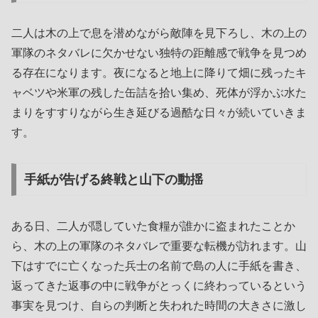
二人は木の上で息を潜めながら敵陣を見下ろし、木の上の
軍隊のネタバレに欠かせない独特の距離感で戦争を見つめ
る存在になります。夜になると地上に降りて畑に残ったキ
ャベツや米軍の残した缶詰を拾い集め、死体が浮かぶ水た
まりをすすりながら生き延びる過酷な日々が続いていきま
す。
手紙が告げる終戦と山下の動揺
ある日、二人が隠していた食糧が誰かに盗まれたことか
ら、木の上の軍隊のネタバレで重要な転機が訪れます。山
下はすでに亡くなった兵士の名前で島の人に手紙を書き、
返ってきた返事の中に戦争がとっくに終わっているという
事実を見つけ、自らの判断と失われた時間の大きさに激し