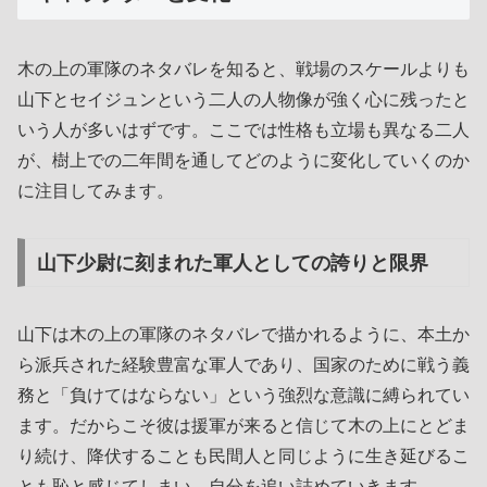
木の上の軍隊のネタバレを知ると、戦場のスケールよりも
山下とセイジュンという二人の人物像が強く心に残ったと
いう人が多いはずです。ここでは性格も立場も異なる二人
が、樹上での二年間を通してどのように変化していくのか
に注目してみます。
山下少尉に刻まれた軍人としての誇りと限界
山下は木の上の軍隊のネタバレで描かれるように、本土か
ら派兵された経験豊富な軍人であり、国家のために戦う義
務と「負けてはならない」という強烈な意識に縛られてい
ます。だからこそ彼は援軍が来ると信じて木の上にとどま
り続け、降伏することも民間人と同じように生き延びるこ
とも恥と感じてしまい、自分を追い詰めていきます。