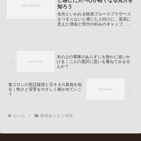
と感じた人へ心が軽くなる見方を
知ろう
名作といわれる映画ブルースブラザーズ
をつまらないと感じた人向けに、退屈に
思えた理由と世代や好みのギャップ、音
楽シーンの楽しみ方や気楽な付き合い方
までやさしく整理します。ネタバレをお
さえつつあらすじや見どころも振り返る
ので、もう一度見るか迷っている人にも
役立つ内容です。
木の上の軍隊のあらすじを静かに追いか
ける｜二人の選択に思いを重ねてみませ
んか？
鬼ゴロシの実話疑惑と元ネタの真相を知
る｜怖さと背景をやさしく確かめていこ
う
ホーム
映画あらすじ考察