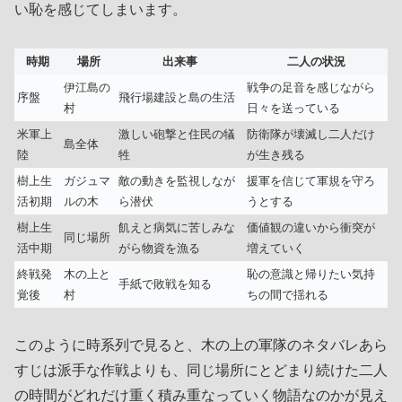
い恥を感じてしまいます。
時期
場所
出来事
二人の状況
伊江島の
戦争の足音を感じながら
序盤
飛行場建設と島の生活
村
日々を送っている
米軍上
激しい砲撃と住民の犠
防衛隊が壊滅し二人だけ
島全体
陸
牲
が生き残る
樹上生
ガジュマ
敵の動きを監視しなが
援軍を信じて軍規を守ろ
活初期
ルの木
ら潜伏
うとする
樹上生
飢えと病気に苦しみな
価値観の違いから衝突が
同じ場所
活中期
がら物資を漁る
増えていく
終戦発
木の上と
恥の意識と帰りたい気持
手紙で敗戦を知る
覚後
村
ちの間で揺れる
このように時系列で見ると、木の上の軍隊のネタバレあら
すじは派手な作戦よりも、同じ場所にとどまり続けた二人
の時間がどれだけ重く積み重なっていく物語なのかが見え