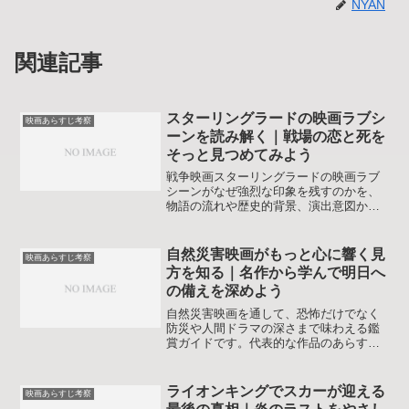
NYAN
関連記事
スターリングラードの映画ラブシ
映画あらすじ考察
ーンを読み解く｜戦場の恋と死を
そっと見つめてみよう
戦争映画スターリングラードの映画ラブ
シーンがなぜ強烈な印象を残すのかを、
物語の流れや歴史的背景、演出意図から
丁寧に整理します。過激さより切なさを
味わいたい人向けの考察で、視聴前後の
モヤモヤをすっきりさせたい人に役立つ
自然災害映画がもっと心に響く見
映画あらすじ考察
読み物になっていますね。
方を知る｜名作から学んで明日へ
の備えを深めよう
自然災害映画を通して、恐怖だけでなく
防災や人間ドラマの深さまで味わえる鑑
賞ガイドです。代表的な作品のあらすじ
とテーマを整理し、心に負担をかけすぎ
ない見方や家族で話し合うポイントも丁
寧に解説します。
ライオンキングでスカーが迎える
映画あらすじ考察