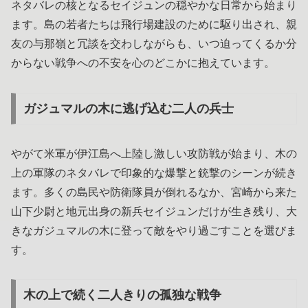
ネタバレの核となるセイジュンの穏やかな日常から始まり
ます。島の若者たちは飛行場建設のために駆り出され、親
友の与那嶺と冗談を交わしながらも、いつ迫ってくるか分
からない戦争への不安を心のどこかに抱えています。
ガジュマルの木に逃げ込む二人の兵士
やがて米軍が伊江島へ上陸し激しい攻防戦が始まり、木の
上の軍隊のネタバレで印象的な爆撃と銃撃のシーンが続き
ます。多くの島民や防衛隊員が倒れるなか、宮崎から来た
山下少尉と地元出身の新兵セイジュンだけが生き残り、大
きなガジュマルの木に登って敵をやり過ごすことを選びま
す。
木の上で続く二人きりの孤独な戦争