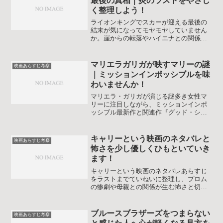
最後の真相｜炎のラストをやさし
く整理しよう！
ライオンキングでスカーが迎える最後の
結末が気になってモヤモヤしていません
か。崖からの転落やハイエナとの関係、
続編やムファサでの描写もふまえて、ラ
ストシーンの真相とテーマを丁寧に解説
します。子どもと一緒に見るときの伝え
マリエラガリガが映すマリーの謎
映画あらすじ考察
方のヒントも紹介します。
｜ミッションインポッシブルを味
わいませんか！
マリエラ・ガリガが演じる謎多き女性マ
リーに注目しながら、ミッションインポ
ッシブル最新作と関連作『グッド・シリ
アルキラー』『甘美なる隣人』のあらす
じと見どころを丁寧に考察します。キャ
リアの背景や今後の活躍もあわせてまと
キャリーという映画のネタバレと
映画あらすじ考察
めた入門ガイドです。映画ファンにもお
怖さを少し優しくひもといていき
すすめです。
ます！
キャリーという映画のネタバレあらすじ
をラストまでていねいに整理し、プロム
の惨劇や母親との関係が生む怖さと切な
さを掘り下げます。1976年版を中心に、
怒りといじめの連鎖、宗教と超能力のテ
ーマまで分かりやすく振り返れる内容で
ブルースブラザーズをつまらない
映画あらすじ考察
す。