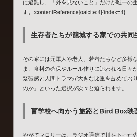
に避難し、「外を見ないこと」だけが唯一の
す。:contentReference[oaicite:4]{index=4}
生存者たちが籠城する家での共同
その家には元軍人や老人、若者たちなど多様
ま、食料の確保やルール作りに追われる日々が続
緊張感と人間ドラマが大きな比重を占めてお
のか」といった選択が次々と迫られます。
盲学校へ向かう旅路とBird Box
やがてマロリーは、ラジオ通信で川を下った