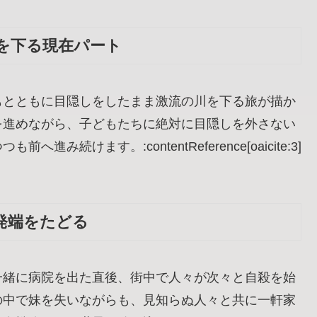
を下る現在パート
もとともに目隠しをしたまま激流の川を下る旅が描か
を進めながら、子どもたちに絶対に目隠しを外さない
けます。:contentReference[oaicite:3]
の発端をたどる
一緒に病院を出た直後、街中で人々が次々と自殺を始
の中で妹を失いながらも、見知らぬ人々と共に一軒家