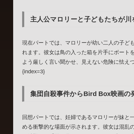
主人公マロリーと子どもたちが川
現在パートでは、マロリーが幼い二人の子ど
れます。彼女は鳥の入った箱を片手にボート
よう厳しく言い聞かせ、見えない危険に怯えつつも前へ進み続
{index=3}
集団自殺事件からBird Box映画
回想パートでは、妊婦であるマロリーが妹と
める衝撃的な場面が示されます。彼女は混乱