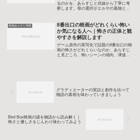
るのかを、あらすじと伏線から丁寧に考
察します。母の選択がエルサの孤独と解
放へどうつながるかを整理し、見直しポ
イントも掴めます。
8番出口の映画がどれくらい怖い
映画あらすじ考察
か気になる人へ｜怖さの正体と観
やすさを解説します
ゲーム原作の実写化で話題の8番出口の映
画の怖さがどれくらいなのか、あらすじ
と見どころ、怖いシーンの傾向、津波な
どのトラウマ表現への配慮までネタバレ
含めてやさしく解説します。ホラー耐性
別の目安や家族で観るときの注意点も押
さえられます。初見の人も安心です。
グラディエーターの実話と創作を比べて
物語の真相を味わっていきましょう
Bird Box映画の謎を物語から読み解く｜
怖さと優しさをじんわり味わってみよう