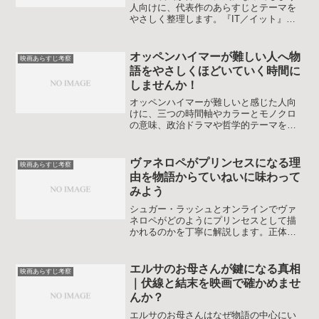
人向けに、代表作のあらすじとテーマを
やさしく整理します。『IT／イット』や
『ジョーカー』などを例に、自分に合う1
本の選び方や鑑賞のコツも解説します。
オッペンハイマーが難しい人へ物
映画あらすじ考察
語をやさしくほどいていく時間に
しませんか！
オッペンハイマーが難しいと感じた人向
けに、三つの時間軸やカラーとモノクロ
の意味、政治ドラマや哲学的テーマを整
理しながら物語の糸口をやさしく解説し
ます。二度目鑑賞をもっと味わえる見方
も紹介します。
ヴァネロペがプリンセスになる理
映画あらすじ考察
由を物語からていねいに味わって
みよう
シュガー・ラッシュとオンラインでヴァ
ネロペがどのようにプリンセスとして描
かれるのかを丁寧に解説します。正体の
ネタバレやラルフとの関係、ドレスを脱
ぎ捨てる理由、最新のディズニープリン
セス観との違いまで振り返り、物語の読
エルサのお母さんが鍵になる真相
映画あらすじ考察
み取り方を整理します。
｜伏線と結末を映画で確かめませ
んか？
エルサのお母さんはなぜ物語の中心にい