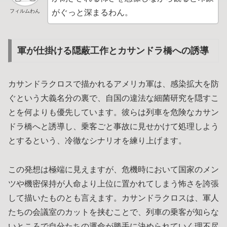
フィルムわん
がぐっと深まるわん。
軍が仕掛ける隠蔽工作とカサンドラ橋への誘導
カサンドラクロスで描かれるアメリカ軍は、感染拡大を防
ぐという大義名分の裏で、自国の違法な細菌研究を隠すこ
とを何よりも優先しています。彼らは列車を危険なカサン
ドラ橋へと誘導し、乗客ごと事故に見せかけて処理しよう
とするという、冷徹なシナリオを練り上げます。
この発想は極端に見えますが、危機時において国家のメン
ツや機密保持が人命より上位に置かれてしまう怖さを誇張
して描いたものとも言えます。カサンドラクロスは、軍人
たちの会議室のカットを挟むことで、列車の乗客が知らな
いところで自分たちの運命が勝手に決められていく理不尽