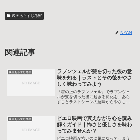
映画あらすじ考察
NYAN
関連記事
ラプンツェルが髪を切った後の意
映画あらすじ考察
味を知る｜ラストとその後をやさ
しく味わってみよう
『塔の上のラプンツェル』でラプンツェ
ルが髪を切った後に起きる変化を、あら
すじとラストシーンの意味からやさしく
解説します。短くなった髪型の理由やス
ピンオフでのその後も整理し、もやもや
をすっきりさせて鑑賞を深める記事で
ピエロ映画で震えながら心を読み
映画あらすじ考察
す。初めて観る人も、何度も観た人も安
解くガイド｜怖さと優しさを味わ
心して読み進められる内容です。
ってみませんか？
ピエロ映画が怖いのに気になってしまう