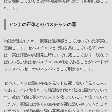
けを理解しておくと後半の感情の揺れがより鮮明に感じら
れます。
アンナの正体とセバスチャンの罪
物語が進むにつれ、観客は違和感として抱いていた事実に
直面します。セバスチャンと行動を共にしているアンナ
は、実は序盤の集団発生時にすでに死亡しており、現在そ
ばにいる少女はセバスチャンの幻覚であることがバードボ
ックスバルセロナのネタバレとして明かされます。
セバスチャンは謎の存在を見ても自死しない「見える人」
であり、その代償として強烈な幻覚と信念に囚われていま
す。彼は「娘に導かれて人々を救っている」と信じていま
したが、実際には多くの生存者を死に追いやってきたこと
に気づき、物語終盤で深い罪悪感と向き合うことになりま