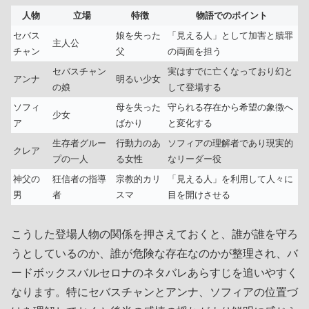
人物
立場
特徴
物語でのポイント
セバス
娘を失った
「見える人」として加害と贖罪
主人公
チャン
父
の両面を担う
セバスチャン
実はすでに亡くなっており幻と
アンナ
明るい少女
の娘
して登場する
ソフィ
母を失った
守られる存在から希望の象徴へ
少女
ア
ばかり
と変化する
生存者グルー
行動力のあ
ソフィアの理解者であり現実的
クレア
プの一人
る女性
なリーダー役
神父の
狂信者の指導
宗教的カリ
「見える人」を利用して人々に
男
者
スマ
目を開けさせる
こうした登場人物の関係を押さえておくと、誰が誰を守ろ
うとしているのか、誰が危険な存在なのかが整理され、バ
ードボックスバルセロナのネタバレあらすじを追いやすく
なります。特にセバスチャンとアンナ、ソフィアの位置づ