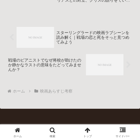
リアスとの対立、クリスの語りをていね
いに追いながら、戦場の倫理と善悪の揺
らぎを考察し自分なりの答えを探せるよ
う整理します。バーンズが正しいと感じ
る理由と、決して肯定できない点の両方
を丁寧に言葉にします。
スターリングラードの映画ラブシーンを
読み解く｜戦場の恋と死をそっと見つめ
てみよう
戦場のピアニストでなぜ将校が助けたの
か静かなラストの意味をたどってみませ
んか？
ホーム
映画あらすじ考察
ホーム
検索
トップ
サイドバー