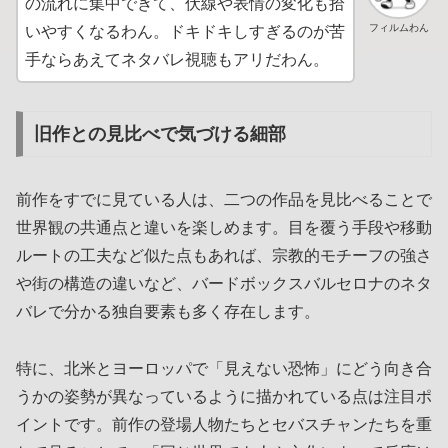
の流れに集中できて、伏線や表情の変化も拾
フィルムわん
いやすくなるわん。ドキドキしすぎるのが苦
手ならあえてネタバレ視聴もアリだわん。
旧作との見比べで気づける細部
前作をすでに見ている人は、二つの作品を見比べることで
世界観の共通点と違いを楽しめます。目を覆う手段や移動
ルートの工夫など似た点もあれば、宗教的モチーフの強さ
や街の構造の違いなど、バードボックスバルセロナのネタ
バレで分かる独自要素も多く存在します。
特に、北米とヨーロッパで「見えない恐怖」にどう向き合
うかの姿勢が異なっているように描かれている点は注目ポ
イントです。前作の登場人物たちとセバスチャンたちを重