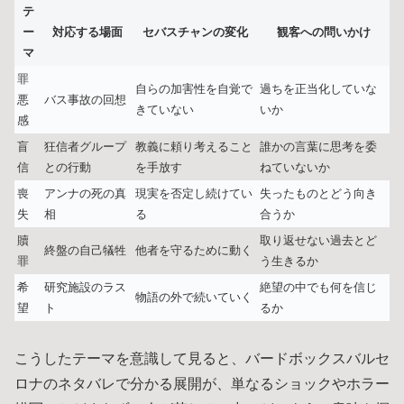
テ
ー
対応する場面
セバスチャンの変化
観客への問いかけ
マ
罪
自らの加害性を自覚で
過ちを正当化していな
悪
バス事故の回想
きていない
いか
感
盲
狂信者グループ
教義に頼り考えること
誰かの言葉に思考を委
信
との行動
を手放す
ねていないか
喪
アンナの死の真
現実を否定し続けてい
失ったものとどう向き
失
相
る
合うか
贖
取り返せない過去とど
終盤の自己犠牲
他者を守るために動く
罪
う生きるか
希
研究施設のラス
絶望の中でも何を信じ
物語の外で続いていく
望
ト
るか
こうしたテーマを意識して見ると、バードボックスバルセ
ロナのネタバレで分かる展開が、単なるショックやホラー