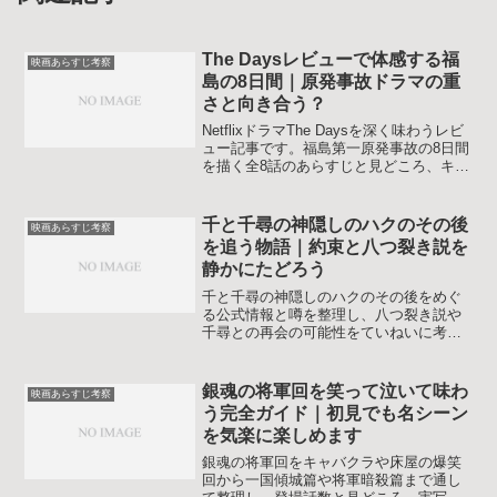
The Daysレビューで体感する福
映画あらすじ考察
島の8日間｜原発事故ドラマの重
さと向き合う？
NetflixドラマThe Daysを深く味わうレビ
ュー記事です。福島第一原発事故の8日間
を描く全8話のあらすじと見どころ、キャ
ストや演出の評価、視聴前に知っておき
たい注意点までコンパクトに整理しま
す。
千と千尋の神隠しのハクのその後
映画あらすじ考察
を追う物語｜約束と八つ裂き説を
静かにたどろう
千と千尋の神隠しのハクのその後をめぐ
る公式情報と噂を整理し、八つ裂き説や
千尋との再会の可能性をていねいに考察
します。都市伝説に振り回されず、自分
なりの答えを見つけたい人向けの記事で
す。
銀魂の将軍回を笑って泣いて味わ
映画あらすじ考察
う完全ガイド｜初見でも名シーン
を気楽に楽しめます
銀魂の将軍回をキャバクラや床屋の爆笑
回から一国傾城篇や将軍暗殺篇まで通し