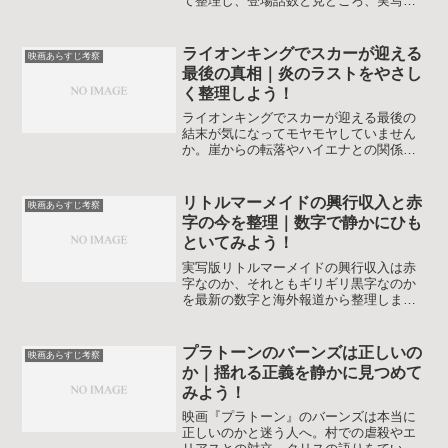
て整理し、登場話数と見どころ、実写映
画とのつながりまで物語ファン目線で解
説します。視聴順のコツや心に残るセリ
フも振り返り、初見の人も二度目以降の
ライオンキングでスカーが迎える
映画あらすじ考察
鑑賞の人も楽しみ方のヒントを得られま
最後の真相｜炎のラストをやさし
す。
く整理しよう！
ライオンキングでスカーが迎える最後の
結末が気になってモヤモヤしていません
か。崖からの転落やハイエナとの関係、
続編やムファサでの描写もふまえて、ラ
ストシーンの真相とテーマを丁寧に解説
します。子どもと一緒に見るときの伝え
リトルマーメイドの興行収入と赤
映画あらすじ考察
方のヒントも紹介します。
字の今を整理｜数字で静かにひも
といてみよう！
実写版リトルマーメイドの興行収入は赤
字なのか、それともギリギリ黒字なのか
を最新の数字と海外報道から整理しま
す。世界と日本の成績、損益分岐点の考
え方、ディズニー実写路線への影響まで
を丁寧に解説し、騒がれた「爆死」の実
プラトーンのバーンズは正しいの
映画あらすじ考察
像を落ち着いて捉え直せます。
か｜揺れる正義を静かに見つめて
みよう！
映画『プラトーン』のバーンズは本当に
正しいのかと迷う人へ。村での虐殺やエ