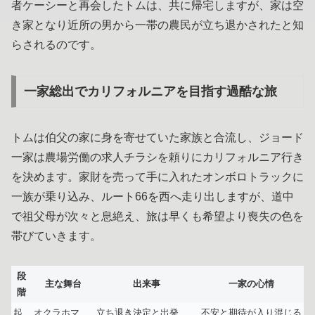
者ケーシーと再会したトムは、共に帰宅しますが、家は空
き家となり近所の男から一帯の農民が立ち退かされたと知
らされるのです。
一家総出でカリフォルニアを目指す過酷な旅
トムは伯父の家に身を寄せていた家族と合流し、ジョード
一家は農場労働の求人チラシを頼りにカリフォルニア行き
を決めます。家財を売って手に入れたオンボロトラックに
一族が乗り込み、ルート66を西へ走り出しますが、道中
で祖父母が次々と息絶え、旅は早くも希望より喪失の色を
帯びていきます。
段
主な舞台
出来事
一家の心情
階
起
オクラホマ
立ち退き決定と出発
不安と期待が入り混じる