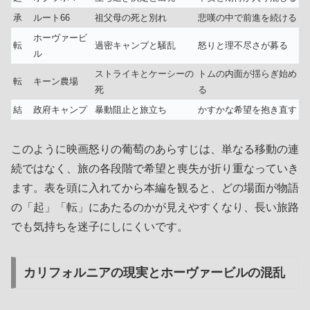
承
ルート66
祖父母の死と別れ
悲嘆の中で前進を続ける
ホーヴァービ
転
過密キャンプと騒乱
怒りと理不尽さが募る
ル
ストライキとケーシーの
トムの内面が揺らぎ始め
転
キーン農場
死
る
結
政府キャンプ
暴動阻止と旅立ち
かすかな希望を抱き直す
このように映画怒りの葡萄のあらすじは、単なる移動の連
続ではなく、旅の各段階で希望と喪失が折り重なっていき
ます。表を頭に入れてから本編を観ると、どの場面が物語
の「起」「転」にあたるのかが見えやすくなり、長い旅路
でも気持ちを迷子にしにくいです。
カリフォルニアの現実とホーヴァービルの混乱