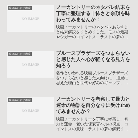
知り、結末の受け止め方が整理できま
す。視聴時のチェックポイントや心情の
ノーカントリーのネタバレ結末を
映画あらすじ考察
読み取り方も紹介し、戦争映画としての
丁寧に整理する｜怖さと余韻を味
メッセージを深く味わえます。
わってみませんか！
映画ノーカントリーのネタバレあらすじ
と結末解説をまとめました。モスの最期
やシガーのコイントス、ラストの夢の意
味まで整理し、観たあとに残るモヤモヤ
を少し軽くできるよう丁寧に振り返りま
す。原作との違いや暴力のテーマも簡単
ブルースブラザーズをつまらない
映画あらすじ考察
におさらいするので、もう一度じっくり
と感じた人へ心が軽くなる見方を
味わいたい人にも向きます。
知ろう
名作といわれる映画ブルースブラザーズ
をつまらないと感じた人向けに、退屈に
思えた理由と世代や好みのギャップ、音
楽シーンの楽しみ方や気楽な付き合い方
までやさしく整理します。ネタバレをお
さえつつあらすじや見どころも振り返る
ノーカントリーを考察して暴力と
映画あらすじ考察
ので、もう一度見るか迷っている人にも
運命の物語を自分なりに受け止め
役立つ内容です。
てみませんか？
映画ノーカントリーを丁寧に考察し、暴
力と運命、老いた保安官ベルの視点、コ
イントスの意味、ラストの夢の解釈まで
物語を通して整理します。初見でモヤモ