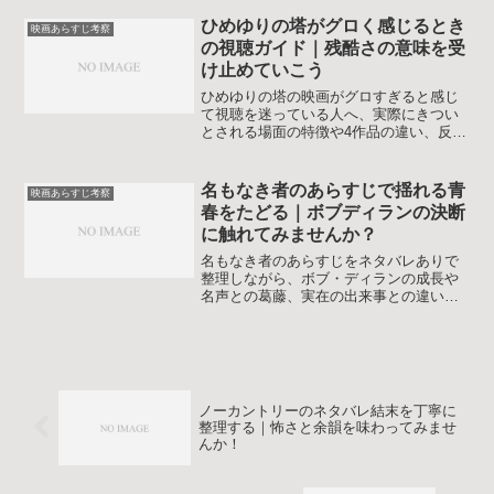
ヤした部分や理解しづらいラストの余韻
を整理したい人向けに、ネタバレありで
ひめゆりの塔がグロく感じるとき
映画あらすじ考察
深掘りしていく解説記事です。
の視聴ガイド｜残酷さの意味を受
け止めていこう
ひめゆりの塔の映画がグロすぎると感じ
て視聴を迷っている人へ、実際にきつい
とされる場面の特徴や4作品の違い、反戦
メッセージとの関係、安心して向き合う
ための心構えと視聴ポイントを丁寧に解
説します。グロ描写が苦手な人でも無理
名もなき者のあらすじで揺れる青
映画あらすじ考察
なく作品と出会えるように配慮した内容
春をたどる｜ボブディランの決断
です。
に触れてみませんか？
名もなき者のあらすじをネタバレありで
整理しながら、ボブ・ディランの成長や
名声との葛藤、実在の出来事との違い、
タイトルに込められた意味まで物語の流
れに沿ってやさしく考察します。鑑賞後
にモヤモヤしたポイントを整理したい人
にもきっと役立つ内容です。
ノーカントリーのネタバレ結末を丁寧に
整理する｜怖さと余韻を味わってみませ
んか！