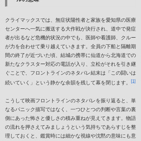
クライマックスでは、無症状陽性者と家族を愛知県の医療
センターへ一気に搬送する大作戦が決行され、道中で発症
者が出るなど危機的状況の中でも、医師や看護師、クルー
が力を合わせて乗り越えていきます。全員の下船と隔離期
間の終了が近づいた頃、結城の携帯に仙道から北海道での
新たなクラスター対応の電話が入り、立松がそれを引き継
ぐことで、フロントラインのネタバレ結末は「この闘いは
[1]
続いていく」という静かな余韻を残して幕を閉じます。
こうして映画フロントラインのネタバレを振り返ると、単
なるパニック描写ではなく、一つひとつの判断や言葉の裏
側にあった怖さと優しさの積み重ねが見えてきます。物語
の流れを押さえてみましょうという気持ちであらすじを整
理しておくと、鑑賞時には細かな視線や沈黙の意味にも意