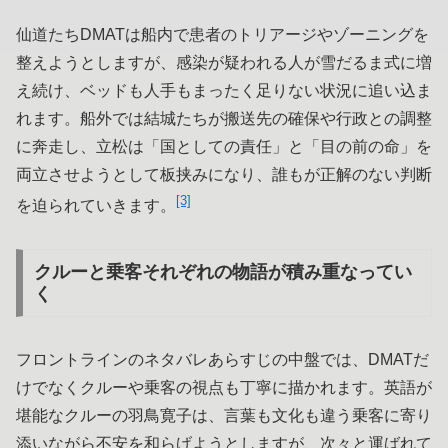
仙道たちDMATは船内で患者のトリアージやゾーニングを
整えようとしますが、感染が疑われる人が雪だるま式に増
え続け、ベッドも人手もまったく足りない状況に追い込ま
れます。船外では結城たちが搬送先の確保や行政との調整
に奔走し、立松は「国としての責任」と「目の前の命」を
両立させようとして板挟みになり、誰もが正解のない判断
[3]
を迫られていきます。
クルーと乗客それぞれの物語が積み重なってい
く
フロントラインのネタバレあらすじの中盤では、DMATだ
けでなくクルーや乗客の視点も丁寧に描かれます。英語が
堪能なクルーの羽鳥寛子は、言葉も文化も違う乗客に寄り
添いながら不安を和らげようとしますが、次々と運ばれて