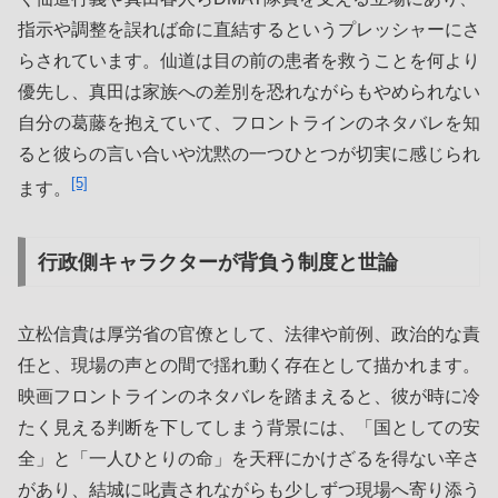
指示や調整を誤れば命に直結するというプレッシャーにさ
らされています。仙道は目の前の患者を救うことを何より
優先し、真田は家族への差別を恐れながらもやめられない
自分の葛藤を抱えていて、フロントラインのネタバレを知
ると彼らの言い合いや沈黙の一つひとつが切実に感じられ
[5]
ます。
行政側キャラクターが背負う制度と世論
立松信貴は厚労省の官僚として、法律や前例、政治的な責
任と、現場の声との間で揺れ動く存在として描かれます。
映画フロントラインのネタバレを踏まえると、彼が時に冷
たく見える判断を下してしまう背景には、「国としての安
全」と「一人ひとりの命」を天秤にかけざるを得ない辛さ
があり、結城に叱責されながらも少しずつ現場へ寄り添う