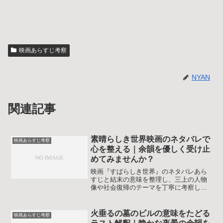
映画あらすじ考察
NYAN
関連記事
素晴らしき世界映画のネタバレで
映画あらすじ考察
心を整える｜余韻を優しく受け止
めてみませんか？
映画『すばらしき世界』のネタバレあら
すじと結末の意味を整理し、三上の人物
像や社会復帰のテーマを丁寧に考察しま
す。読後のモヤモヤを言葉にして、自分
なりの素晴らしき世界の受け止め方を見
つけやすくなる内容です。重いテーマが
火垂るの墓のビルの意味をたどる
映画あらすじ考察
苦手な人でも安心して読めるよう物語の