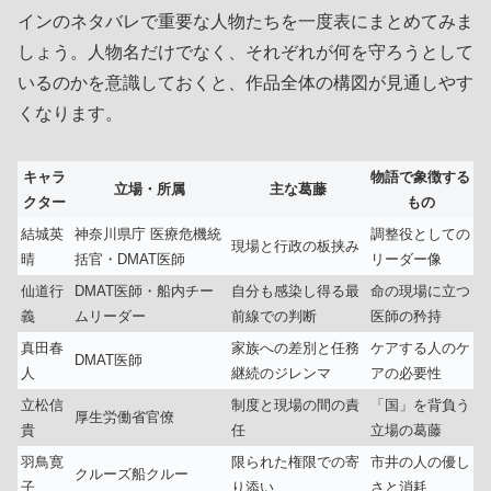
インのネタバレで重要な人物たちを一度表にまとめてみま
しょう。人物名だけでなく、それぞれが何を守ろうとして
いるのかを意識しておくと、作品全体の構図が見通しやす
くなります。
キャラ
物語で象徴する
立場・所属
主な葛藤
クター
もの
結城英
神奈川県庁 医療危機統
調整役としての
現場と行政の板挟み
晴
括官・DMAT医師
リーダー像
仙道行
DMAT医師・船内チー
自分も感染し得る最
命の現場に立つ
義
ムリーダー
前線での判断
医師の矜持
真田春
家族への差別と任務
ケアする人のケ
DMAT医師
人
継続のジレンマ
アの必要性
立松信
制度と現場の間の責
「国」を背負う
厚生労働省官僚
貴
任
立場の葛藤
羽鳥寛
限られた権限での寄
市井の人の優し
クルーズ船クルー
子
り添い
さと消耗