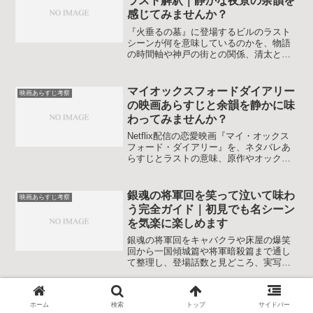
ラスト解釈｜静かな夜景の余韻を
感情の流れをやわらかく追いかけていき
感じてみませんか？
ます。
『火垂るの墓』に登場するビルのラスト
シーンが何を意味しているのかを、物語
の時間軸や神戸の街との関係、清太と節
子の視線から丁寧に整理します。読み終
えるころには、あの夜景を自分の言葉で
説明できるようになります。火垂るの墓
マイオックスフォードダイアリー
映画あらすじ考察
のビルについてモヤモヤしていた気持ち
の映画あらすじと余韻を静かに味
を、静かな解説で少し軽くしていきま
わってみませんか？
す。
Netflix配信の恋愛映画『マイ・オックス
フォード・ダイアリー』を、ネタバレあ
らすじとラストの意味、原作やオックス
フォード描写との違いまで丁寧に整理し
ます。観た後のモヤモヤを小さくしたい
人向けの解説です。恋とキャリアの選択
銀魂の将軍回を笑って泣いて味わ
映画あらすじ考察
に悩む主人公への共感ポイントも押さえ
う完全ガイド｜初見でも名シーン
ます。
を気楽に楽しめます
銀魂の将軍回をキャバクラや床屋の爆笑
回から一国傾城篇や将軍暗殺篇まで通し
て整理し、登場話数と見どころ、実写映
画とのつながりまで物語ファン目線で解
説します。視聴順のコツや心に残るセリ
フも振り返り、初見の人も二度目以降の
アラジンと魔法のランプのあらす
映画あらすじ考察
ホーム
検索
トップ
サイドバー
鑑賞の人も楽しみ方のヒントを得られま