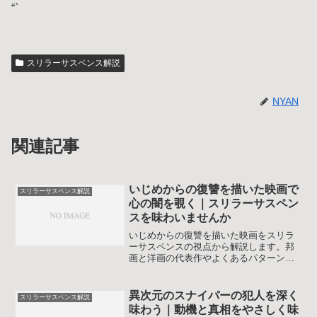
“`
スリラーサスペンス解説
NYAN
関連記事
いじめからの復讐を描いた映画で
スリラーサスペンス解説
心の闇を覗く｜スリラーサスペン
スを味わいませんか
いじめからの復讐を描いた映画をスリラ
ーサスペンスの視点から解説します。邦
画と洋画の代表作やよくあるパターンを
整理し、強いテーマの作品を安心して楽
しむためのポイントや心への向き合い方
まで丁寧にまとめた内容です。
異次元のスナイパーの犯人を深く
スリラーサスペンス解説
味わう｜動機と真相をやさしく味