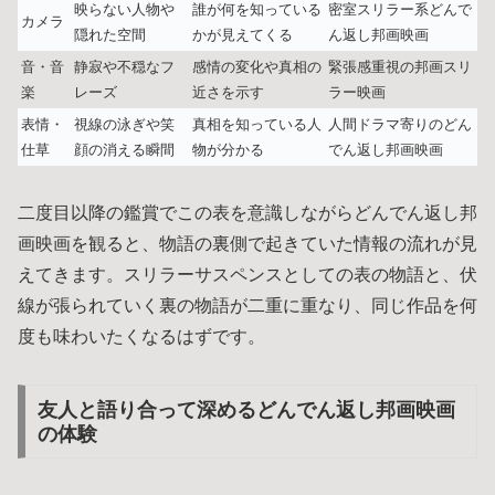
映らない人物や
誰が何を知っている
密室スリラー系どんで
カメラ
隠れた空間
かが見えてくる
ん返し邦画映画
音・音
静寂や不穏なフ
感情の変化や真相の
緊張感重視の邦画スリ
楽
レーズ
近さを示す
ラー映画
表情・
視線の泳ぎや笑
真相を知っている人
人間ドラマ寄りのどん
仕草
顔の消える瞬間
物が分かる
でん返し邦画映画
二度目以降の鑑賞でこの表を意識しながらどんでん返し邦
画映画を観ると、物語の裏側で起きていた情報の流れが見
えてきます。スリラーサスペンスとしての表の物語と、伏
線が張られていく裏の物語が二重に重なり、同じ作品を何
度も味わいたくなるはずです。
友人と語り合って深めるどんでん返し邦画映画
の体験