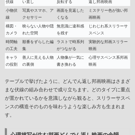
伏線
い直し
反転する
返し邦画映画
小物伏
写真やスマホ、ア
画面を見返した
ミステリー色が強い邦
線
クセサリー
くなる
画映画
構図・
映らない人物や隠
無意識に違和感
じわじわ系スリラーサ
カメラ
れた空間
を残す
スペンス
時間軸
順番をずらした編
ラストで時系列
実験的な邦画スリラー
の工夫
集
がつながる
映画
キャラ
善人に見える人物
人物像が一気に
心理サスペンス系邦画
の役割
の裏側
書き換わる
映画
テーブルで挙げたように、どんでん返し邦画映画はさまざ
まな伏線の組み合わせで成り立ちます。どのタイプに重点
が置かれているかを意識しながら観ると、スリラーサスペ
ンスの構造そのものを味わうような楽しみ方も生まれま
す。
心理描写が生む邦画どんでん返し映画の余韻