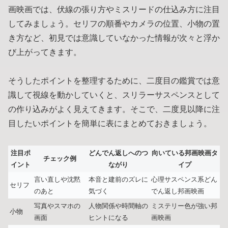
画映画では、伏線の張り方やミスリードの仕込み方に注目
してみましょう。セリフの順番やカメラの位置、小物の置
き方など、初見では意識していなかった情報が次々と浮か
び上がってきます。
そうしたポイントを整理するために、二度目の鑑賞では意
識して視線を動かしていくと、スリラーサスペンスとして
の作り込みがよく見えてきます。そこで、二度見以降に注
目したいポイントを簡単に表にまとめておきましょう。
注目ポ
どんでん返しへのつ
向いている邦画映画タ
チェック例
イント
ながり
イプ
言い直しや沈黙
本音と建前のズレに
心理サスペンス系どん
セリフ
のあと
気づく
でん返し邦画映画
写真やスマホの
人物関係や時間軸の
ミステリー色が強い邦
小物
画面
ヒントになる
画映画