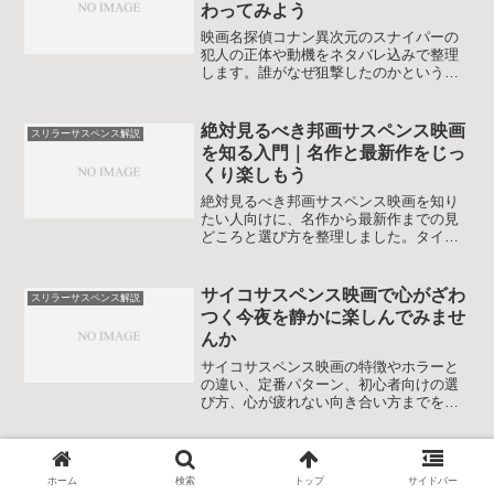
わってみよう
映画名探偵コナン異次元のスナイパーの
犯人の正体や動機をネタバレ込みで整理
します。誰がなぜ狙撃したのかという疑
問に答えながら事件の構図やトリックFBI
との関係まで物語を振り返りつつわかり
やすく解説する記事です。
絶対見るべき邦画サスペンス映画
スリラーサスペンス解説
を知る入門｜名作と最新作をじっ
くり楽しもう
絶対見るべき邦画サスペンス映画を知り
たい人向けに、名作から最新作までの見
どころと選び方を整理しました。タイプ
別のおすすめや年代ごとの特徴も解説
し、自分好みの一作に出会いやすくなる
記事です。初めてサスペンスを見る人に
サイコサスペンス映画で心がざわ
スリラーサスペンス解説
も再鑑賞の指針を求めるファンにも役立
つく今夜を静かに楽しんでみませ
つ内容です。
んか
サイコサスペンス映画の特徴やホラーと
の違い、定番パターン、初心者向けの選
び方、心が疲れない向き合い方までをや
さしく解説します。怖さと知的な面白さ
を両立させて作品を楽しむコツを整理し
ます。
サイコロジカルホラーとは何かを
スリラーサスペンス解説
学ぶ映画入門｜怖さの正体を優し
ホーム
検索
トップ
サイドバー