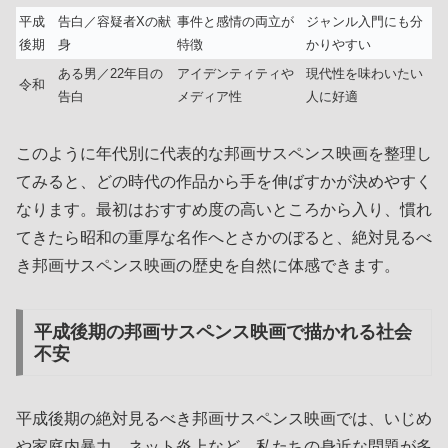
平成
告白／容疑者Xの献
事件と感情の両立が
ジャンル入門にも分
後期
身
特徴
かりやすい
ある男／22年目の
アイデンティティや
現代性を味わいたい
令和
告白
メディア性
人に好適
このように年代別に代表的な邦画サスペンス映画を整理し
てみると、どの時代の作品から手を伸ばすかが決めやすく
なります。最初はおすすめ度の高いところから入り、慣れ
てきたら昭和の重厚な名作へとさかのぼると、絶対見るべ
き邦画サスペンス映画の歴史を自然に体感できます。
平成後期の邦画サスペンス映画で描かれる社会
不安
平成後期の絶対見るべき邦画サスペンス映画では、いじめ
や家庭内暴力、ネット炎上など、私たちの身近な問題が多