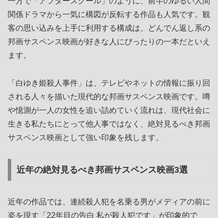
一方で「アフタースクール」のように、前半のゆるい人間
関係ドラマから一気に構図が反転する作品も人気です。観
客の思い込みを上手に利用する構成は、どんでん返し系の
邦画サスペンス映画が好きな人にぴったりの一本だといえ
ます。
「白ゆき姫殺人事件」は、テレビやネットの情報に振り回
される人々を描いた現代的な邦画サスペンス映画です。噂
や憶測が一人の女性を追い詰めていく流れは、現代社会に
生きる私たちにとって他人事ではなく、絶対見るべき邦画
サスペンス映画として強い印象を残します。
近年の絶対見るべき邦画サスペンス映画3選
近年の作品では、連続殺人犯を名乗る男がメディアの前に
姿を現す「22年目の告白 私が殺人犯です」が印象的で