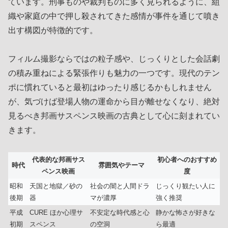
ています。刑事ものや裁判ものに多く見られるように、組
織や家庭の中で押し殺されてきた感情が事件を通じて噴き
出す構図が特徴的です。
フィルム撮影ならではの粒子感や、じっくりとした会話劇
の積み重ねによる緊張作りも魅力の一つです。現代のテン
ポに慣れていると最初はゆったり感じるかもしれません
が、気づけば登場人物の運命から目が離せなくなり、絶対
見るべき邦画サスペンス映画の古典として心に刻まれてい
きます。
代表的な邦画サス
初心者へのおすすめ
時代
雰囲気やテーマ
ペンス映画
度
昭和
天国と地獄／砂の
社会の闇と人間ドラ
じっくり観たい人に
後期
器
マが濃厚
強く推奨
平成
CURE ほか心理サ
不安定な時代感と心
静かな怖さが好きな
初期
スペンス
の空洞
ら最適