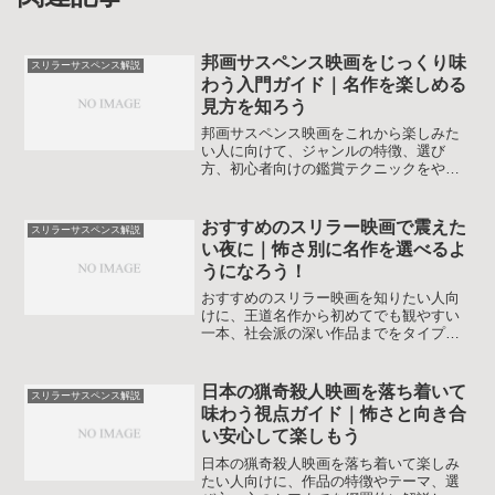
邦画サスペンス映画をじっくり味
スリラーサスペンス解説
わう入門ガイド｜名作を楽しめる
見方を知ろう
邦画サスペンス映画をこれから楽しみた
い人に向けて、ジャンルの特徴、選び
方、初心者向けの鑑賞テクニックをやさ
しく解説します。静かな恐怖や人間ドラ
マが魅力の邦画サスペンス映画を、自分
に合う一本から安心して味わえるように
おすすめのスリラー映画で震えた
スリラーサスペンス解説
なります。作品探しの迷いを減らしたい
い夜に｜怖さ別に名作を選べるよ
人にも役立つ内容です。
うになろう！
おすすめのスリラー映画を知りたい人向
けに、王道名作から初めてでも観やすい
一本、社会派の深い作品までをタイプ別
に解説します。選び方や配信での探し方
も押さえて、次の一本に迷わなくなる読
み物です。スリルの強さやグロ耐性の目
日本の猟奇殺人映画を落ち着いて
スリラーサスペンス解説
安も添えて、自分に合った一本を安全に
味わう視点ガイド｜怖さと向き合
選べます。
い安心して楽しもう
日本の猟奇殺人映画を落ち着いて楽しみ
たい人向けに、作品の特徴やテーマ、選