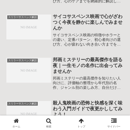
び方、心のケアまでを網羅的に解説しま
す。グロテスクな描写が苦手でも、自分
に合うスリラーサスペンスと出会える視
点づくりを手伝います。
サイコサスペンス映画で心がざわ
スリラーサスペンス解説
つく今夜を静かに楽しんでみませ
んか
サイコサスペンス映画の特徴やホラーと
の違い、定番パターン、初心者向けの選
び方、心が疲れない向き合い方までをや
さしく解説します。怖さと知的な面白さ
を両立させて作品を楽しむコツを整理し
ます。
邦画ミステリーの最高傑作を語る
スリラーサスペンス解説
夜｜一生モノの名作に出会ってみ
ませんか
邦画ミステリーの最高傑作を知りたい人
向けに、評価軸の整理から年代別の名
作、ジャンル別の楽しみ方、自分だけの
ベストを選ぶステップまでやさしく解説
します。初めてミステリー映画に本格的
に触れる人も、名作を見直したいファン
殺人鬼映画の恐怖と快感を深く味
スリラーサスペンス解説
も、次に観る一本を選びやすくなりま
わう入門ガイドで夜更かししてみ
す。
よう！
殺人鬼映画の怖さだけでなくキャラクタ
ーの魅力やストーリーの妙までじっくり
ホーム
検索
トップ
サイドバー