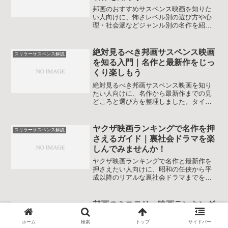
邦画のおすすめサスペンス映画を知りた
い人向けに、怖さレベル別の選び方や心
理・社会派などジャンル別の名作を紹介
し、鑑賞テクニックまで丁寧に解説しま
す。初めてサスペンスに触れる人から通
な映画ファンまで楽しめる保存版のガイ
絶対見るべき邦画サスペンス映画
スリラーサスペンス解説
ドです。作品選びで迷ったときの指針に
を知る入門｜名作と最新作をじっ
なります。
くり楽しもう
絶対見るべき邦画サスペンス映画を知り
たい人向けに、名作から最新作までの見
どころと選び方を整理しました。タイプ
別のおすすめや年代ごとの特徴も解説
し、自分好みの一作に出会いやすくなる
記事です。初めてサスペンスを見る人に
ヤクザ映画ランキングで名作を押
スリラーサスペンス解説
も再鑑賞の指針を求めるファンにも役立
さえるガイド｜裏社会ドラマを楽
つ内容です。
しんでみませんか！
ヤクザ映画ランキングで名作と最新作を
押さえたい人向けに、昭和の任侠から平
成以降のリアルな裏社会ドラマまでをタ
イプ別に徹底解説します。選び方の基準
や怖さ控えめ作品も紹介し、自分に合う
一本が見つかる読み物です。初心者でも
邦画のミステリー映画ランキング
スリラーサスペンス解説
安心して観られる作品も丁寧に取り上げ
決定版｜迷わず名作に出会える一
ます。
ホーム
検索
トップ
サイドバー
冊にしよう