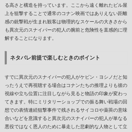
る高さと構造を持っています。ここから遠く離れたビル屋
上を狙撃することで通常のコナン映画ではありえない距離
感の銃撃戦が生まれ観客は物理的なスケールの大きさから
も異次元のスナイパーの犯人の腕前と危険性を直感的に理
解することになります。
ネタバレ前提で楽しむときのポイント
すでに異次元のスナイパーの犯人がケビン・ヨシノだと知
ったうえで再視聴する場合はコナンたちの推理よりも彼の
視線や立ち位置に注目しながら見ると物語の印象が変わっ
てきます。特にミリタリーショップでの振る舞い戦場の回
想での表情連続狙撃事件で残されるサイコロや薬莢の意味
合いなどを意識すると異次元のスナイパーの犯人が単なる
悪役ではなく恩人のために暴走した悲劇的な人物として立