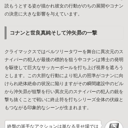
読もうとする姿が描かれ彼女の行動がのちの展開やコナン
の決意に大きな影響を与えています。
コナンと世良真純そして沖矢昴の一撃
クライマックスではベルツリータワーを舞台に異次元のス
ナイパーの犯人が最後の標的を狙う中コナンは博士の発明
を駆使して巨大なサッカーボールを打ち上げ視界を遮ろう
とします。この大胆な行動により犯人の照準がコナンに向
けられ絶体絶命の状況に陥りますがその瞬間建設中のビル
から沖矢昴が狙撃を行い異次元のスナイパーの犯人の銃を
撃ち抜くことで戦いに終止符を打ちシリーズ全体の伏線と
もつながる印象的なシーンが生まれます。
終盤の派手なアクションは単なる見せ場では