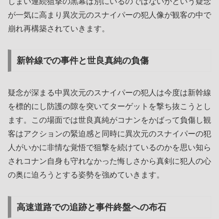
しまい連続狙撃の黒幕は別にいるのではないかという疑念
が一気に高まり異次元のスナイパーの犯人像が観客の中で
崩れ再構築されていきます。
新幹線での事件と世良真純の負傷
疑念が深まる中異次元のスナイパーの犯人は今度は新幹線
を標的にし防護の隙を突いてターゲットを撃ち抜こうとし
ます。この場面では世良真純がコナンをかばって負傷し観
客はアクションの緊迫感と同時に異次元のスナイパーの犯
人がいかに非情な覚悟で狙撃を続けているのかを思い知ら
されコナン自身も守れなかった悔しさから真剣に犯人の心
の奥に迫ろうとする姿勢を強めていきます。
高速道路での追跡と事件終盤への布石