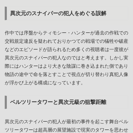
異次元のスナイパーの犯人をめぐる誤解
作中では序盤からティモシー・ハンターが過去の作戦での
交戦規定違反を疑われておりかつての戦場での犠牲や破産
などのエピソードが語られるため多くの視聴者は一度彼が
異次元のスナイパーの犯人なのではと考えます。しかし実
際にはハンターはより大きな陰謀に巻き込まれた側であり
物語の途中で命を落とすことで視点が切り替わり真犯人像
が浮かび上がる構成になっています。
ベルツリータワーと異次元級の狙撃距離
異次元のスナイパーの犯人が最初の事件を起こす舞台ベル
ツリータワーは超高層の展望施設で現実のタワーを思わせ