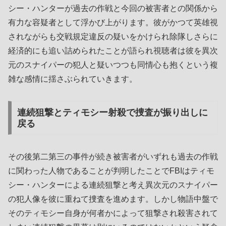
シー・ハンターが過去の作戦と今回の被害者との関係から
有力な容疑者として浮かび上がります。彼がかつて英雄視
されながらも交戦規定違反の疑いをかけられ除隊しさらに
経済的にも追い詰められたことが語られ視聴者は彼を異次
元のスナイパーの犯人と疑いつつも同情心も抱くという複
雑な感情に揺さぶられていきます。
連続狙撃とティモシー射殺で捜査が振り出しに
戻る
その後第二第三の事件が続き被害者がいずれも過去の作戦
に関わった人物であることが判明したことでFBIはティモ
シー・ハンターによる連続狙撃と考え異次元のスナイパー
の犯人像を彼に重ねて捜査を進めます。しかし物語中盤で
そのティモシー自身が何者かによって狙撃され殺害されて