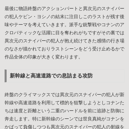
最後に物語終盤のアクションパートと異次元のスナイパー
の犯人ケビン・ヨシノの結末に注目しこのラストが残す後
味やテーマを考えていきます。派手な銃撃戦やコナンのア
クロバティックな活躍に目を奪われがちですがその裏では
異次元のスナイパーの犯人が抱え続けてきた感情の行き場
のなさが描かれておりラストシーンをどう受け止めるかで
作品全体の印象が大きく変わります。
新幹線と高速道路での息詰まる攻防
終盤のクライマックスでは異次元のスナイパーの犯人が新
幹線や高速道路を利用して標的を狙撃しようとしコナンた
ちは速度と距離という二重のハードルを前に追跡と防御に
奔走します。特に新幹線のシーンでは世良真純がコナンを
かばって負傷しつつも異次元のスナイパーの犯人の射線を