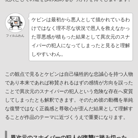
ケビンは最初から悪人として描かれているわ
けではなく理不尽な状況で恩人を救えなかっ
フィルムわん
た罪悪感が積もった結果として異次元のスナ
イパーの犯人になってしまったと見ると理解
しやすいわん。
この観点で見るとケビンは自己犠牲的な忠誠心を持つ人物
であり本来であれば称賛されるはずの感情が方向を誤った
ことで異次元のスナイパーの犯人という危険な存在へ変質
してしまったとも解釈できます。そのため彼の動機を単純
な復讐ではなく正義感と尊敬心が歪んだ結果として理解す
ることが作品のテーマに近づくうえで重要になります。
異次元のスナイパーの犯人が復讐に踏み切った