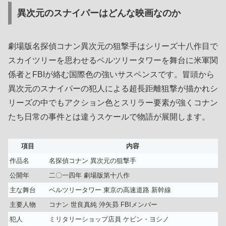
異次元のスナイパーはどんな映画なのか
劇場版名探偵コナン異次元の狙撃手はシリーズ十八作目で
スカイツリーを思わせるベルツリータワーを舞台に米軍関
係者とFBIが絡む国際色の強いサスペンスです。冒頭から
異次元のスナイパーの犯人による超長距離狙撃が描かれシ
リーズの中でもアクション色とスリラー要素が強くコナン
たち日常の事件とは違うスケールで物語が展開します。
項目
内容
作品名
名探偵コナン 異次元の狙撃手
公開年
二〇一四年 劇場版第十八作
主な舞台
ベルツリータワー 東京の高速道路 新幹線
主要人物
コナン 世良真純 沖矢昴 FBIメンバー
犯人
ミリタリーショップ店員 ケビン・ヨシノ