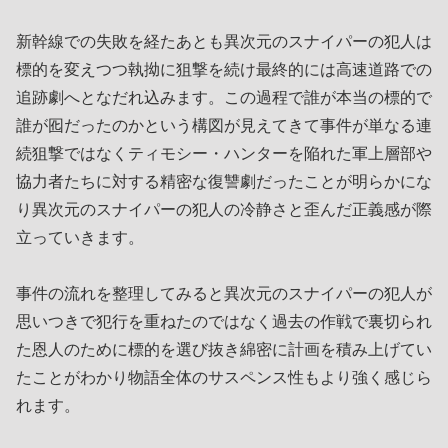
新幹線での失敗を経たあとも異次元のスナイパーの犯人は
標的を変えつつ執拗に狙撃を続け最終的には高速道路での
追跡劇へとなだれ込みます。この過程で誰が本当の標的で
誰が囮だったのかという構図が見えてきて事件が単なる連
続狙撃ではなくティモシー・ハンターを陥れた軍上層部や
協力者たちに対する精密な復讐劇だったことが明らかにな
り異次元のスナイパーの犯人の冷静さと歪んだ正義感が際
立っていきます。
事件の流れを整理してみると異次元のスナイパーの犯人が
思いつきで犯行を重ねたのではなく過去の作戦で裏切られ
た恩人のために標的を選び抜き綿密に計画を積み上げてい
たことがわかり物語全体のサスペンス性もより強く感じら
れます。