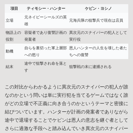
項目
ティモシー・ハンター
ケビン・ヨシノ
元ネイビーシールズの英
立場
元海兵隊の狙撃兵で現在は店員
雄
物語上の
容疑者であり復讐計画の
異次元のスナイパーの犯人として
役割
発案者
実行役
自らを裏切った軍上層部
恩人ハンターの人生を壊した者た
動機
への怒り
ちへの復讐
途中で狙撃され命を落と
結末
狙撃戦の末に逮捕される
す
この対比からわかるように異次元のスナイパーの犯人が誰
なのかという問いは単に実行犯を当てるゲームではなく誰
がどの立場で不正義に向き合うのかというテーマと密接に
結びついています。ハンターが計画の発案者でありながら
途中で退場することでケビンは恩人の意志を継ぐ者として
さらに過激な手段へと踏み込んでいき異次元のスナイパー