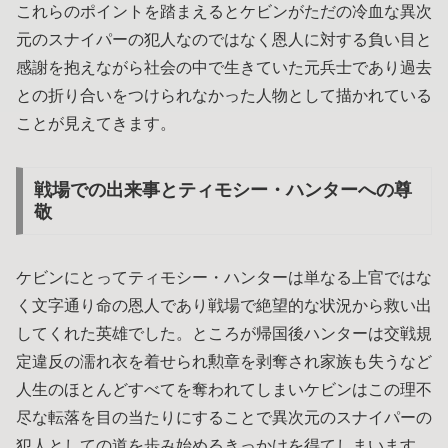
これらのポイントを踏まえるとケビンがただの冷血な異次
元のスナイパーの犯人なのではなく恩人に対する負い目と
感謝を抱えながら社会の中で生きていた元兵士であり過去
との折り合いをつけられなかった人物として描かれている
ことが見えてきます。
戦場での出来事とティモシー・ハンターへの尊
敬
ケビンにとってティモシー・ハンターは単なる上官ではな
く文字通り命の恩人であり戦場で絶望的な状況から救い出
してくれた英雄でした。ところが帰国後ハンターは交戦規
定違反の濡れ衣を着せられ勲章を剥奪され家族も失うなど
人生のほとんどすべてを奪われてしまいケビンはこの理不
尽な転落を目の当たりにすることで異次元のスナイパーの
犯人としての道を歩み始めるきっかけを得てしまいます。