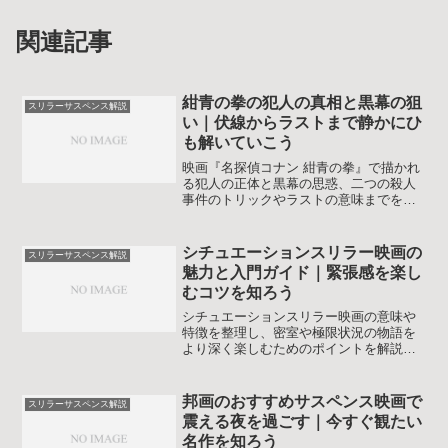
関連記事
紺青の拳の犯人の真相と黒幕の狙
スリラーサスペンス解説
い｜伏線からラストまで静かにひ
も解いていこう
映画『名探偵コナン 紺青の拳』で描かれ
る犯人の正体と黒幕の思惑、二つの殺人
事件のトリックやラストの意味までを整
理します。紺青の拳の犯人をネタバレ込
みで振り返り、伏線やキャラクターの感
情をもう一度味わえる内容です。
シチュエーションスリラー映画の
スリラーサスペンス解説
魅力と入門ガイド｜緊張感を楽し
むコツを知ろう
シチュエーションスリラー映画の意味や
特徴を整理し、密室や極限状況の物語を
より深く楽しむためのポイントを解説し
ます。ジャンルの種類、他のサスペンス
との違い、作品選びのコツまで一通り学
べる内容ですので、サスペンス映画初心
邦画のおすすめサスペンス映画で
スリラーサスペンス解説
者の人にもきっと役立ちます。
震える夜を過ごす｜今すぐ観たい
名作を知ろう