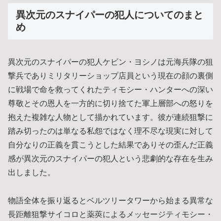
異次元のスナイパーの犯人についてのまと
め
異次元のスナイパーの犯人ケビン・ヨシノは元海兵隊の狙
撃兵でありミリタリーショップ店員という現在の顔の裏側
に戦場で命を救ってくれたティモシー・ハンターへの深い
尊敬とその恩人を一方的に切り捨てた軍上層部への怒りを
抱えた複雑な人物として描かれています。彼が連続狙撃に
踏み切ったのは単なる私怨ではなく理不尽な現実に対して
自分なりの正義を貫こうとした結果でありその歪んだ正義
感が異次元のスナイパーの犯人という悲劇的な存在を生み
出しました。
物語全体を振り返るとベルツリータワーから始まる異常な
長距離狙撃サイコロと薬莢によるメッセージティモシー・