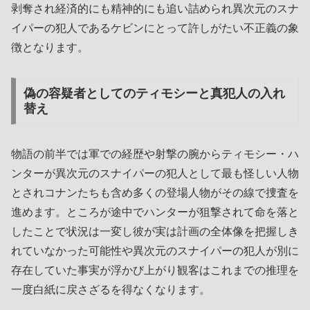
剥奪され経済的にも精神的にも追い詰められ異次元のスナ
イパーの犯人であるケビンにとって許しがたい不正義の象
徴となります。
偽の容疑者としてのティモシーと真犯人の入れ
替え
物語の前半では軍での経歴や射撃の腕からティモシー・ハ
ンターが異次元のスナイパーの犯人として最も怪しい人物
とされコナンたちも含め多くの登場人物がその線で捜査を
進めます。ところが途中でハンターが狙撃されて命を落と
したことで状況は一変し彼が実は計画の全体像を把握しき
れていなかった可能性や異次元のスナイパーの犯人が別に
存在していた事実が浮かび上がり観客はこれまでの推理を
一度白紙に戻さざるを得なくなります。