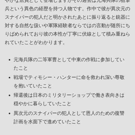
やかな店員として登場しますがその過去は元海兵隊の狙撃
兵という異色の経歴を持つ人物です。作中で彼が異次元の
スナイパーの犯人だと明かされたあとに振り返ると銃器に
対する自然な扱いや軍隊経験者ならではの言動が随所にち
りばめられており彼の本性が丁寧に伏線として積み重ねら
れていたことがわかります。
元海兵隊の二等軍曹として中東の作戦に参加してい
たこと
戦場でティモシー・ハンターに命を救われ深い尊敬
を抱いていたこと
帰還後は日本のミリタリーショップで働き表向きは
穏やかに暮らしていたこと
異次元のスナイパーの犯人として恩人のための復讐
計画を水面下で進めていたこと