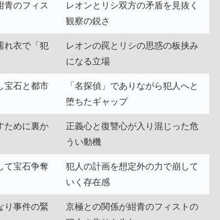
紺青のフィス
レオンとリシ双方の矛盾を見抜く
観察の鋭さ
濡れ衣で「犯
レオンの罠とリシの思惑の板挟み
になる立場
し宝石と都市
「名探偵」でありながら犯人へと
堕ちたギャップ
すために裏か
正義心と復讐心が入り混じった危
うい動機
して宝石争奪
犯人の計画を想定外の力で崩して
いく存在感
なり事件の緊
京極との関係が紺青のフィストの