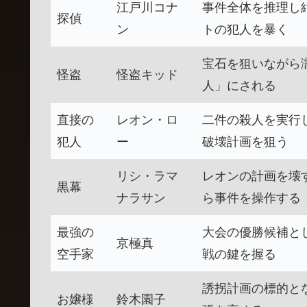
江戸川コナ
事件全体を推理し
探偵
ン
トの犯人を暴く
宝石を狙いながら
怪盗
怪盗キッド
人」にされる
直接の
レオン・ロ
二件の殺人を実行
犯人
ー
破壊計画を狙う
リシ・ラマ
レオンの計画を壊
黒幕
ナラサン
ら事件を操作する
最強の
大会の優勝候補と
京極真
空手家
戦の鍵を握る
誘拐計画の標的と
お嬢様
鈴木園子