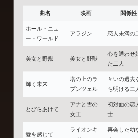
曲名
映画
関係性
ホール・ニュ
アラジン
恋人未満の
ー・ワールド
心を通わせ
美女と野獣
美女と野獣
た二人
塔の上のラ
互いの過去
輝く未来
プンツェル
ち明ける二
アナと雪の
初対面の恋
とびらあけて
女王
士
ライオンキ
再会した幼
愛を感じて