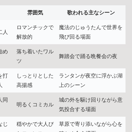
雰囲気
歌われる主なシーン
ロマンチックで
魔法のじゅうたんで世界を
二人
解放的
飛び回る場面
始め
落ち着いたワル
舞踏会で踊る晩餐会の夜
ツ
を打
しっとりとした
ランタンが夜空に浮かぶ湖
人
高揚感
上のシーン
人同
城の外を駆け回りながら意
明るくコミカル
気投合する場面
なじ
穏やかで大人び
草原で寄り添いながら心を