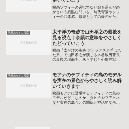
解いていこう
映画ソフィーの選択でなぜ娘を選んだの
かという残酷な問いを、時代背景やソフ
ィーの罪悪感、母親としての愛のかたち
から丁寧に整理し、自分なりの受け止め
方を探せるように解説します。初めて見
る人も、昔ショックを受けた人も安心し
太平洋の奇跡で山田孝之の最後を
映画あらすじ考察
て読み進められる内容を心がけていま
見る視点｜余韻の意味をやさしく
す。
たどっていこう
映画『太平洋の奇跡 フォックスと呼ばれ
た男』で山田孝之が演じる木谷敏男曹長
の最後の場面を、あらすじと心情描写、
史実との違いから丁寧に考察します。な
ぜ安部サダヲ演じる捕虜を撃ったのか、
なぜ最後まで投降を拒んだのかを整理
モアナのテフィティの島のモデル
映画あらすじ考察
し、このラストを自分なりに受け止めや
を実在の景色からやさしく読み解
すくなる記事です。
いていきます
映画モアナに登場するテフィティの島の
モデルがどこなのか、タヒチやフアヒネ
など実在の島々との関係と神話的なモチ
ーフを整理し、モアナ2や実写版の情報も
踏まえてラストシーンの味わい方が変わ
る考察をまとめます地理や神話に詳しく
ない人でも読みやすい内容です