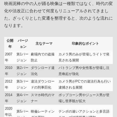
映画泥棒の中の人が踊る映像は一種類ではなく、時代の変
化や法改正に合わせて何度もリニューアルされてきまし
た。ざっくりとした変遷を整理すると、次のような流れに
なります。
公開
バージ
主なテーマ
印象的なポイント
年
ョン
2007
第1バー
劇場内での盗撮
カメラ男のみが登場しライトで発
年
ジョン
防止
見される展開
2010
第2バー
ダウンロード違
パトランプ男や女性客が登場し注
年
ジョン
法化
意喚起が強化
2012
第3バー
違法ダウンロー
カメラ男がPCでの違法行為も行い
年
ジョン
ドの刑事罰化
逮捕される展開
2014
第4バー
スマホ時代のマ
ポップコーン男やジュース男が登
年
ジョン
ナー
場し世界観が拡大
2020
第5バー
映倫レーティン
テンポの速いアクションと多言語
年以