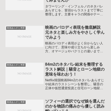
てみませんか
タワーリング・インフェルノのネタバレ
あらすじを、冒頭からラストまで丁寧に
整理します。主要キャラの関係やテー
マ、名シーンの意味も分かりやすく解説
し、見終わったあとにもう一度物語を味
わいたい人の疑問をすっきりさせます。
映画のパロディ表現を徹底解説
映画あらすじ考察
安心して何度でも楽しめます。
元ネタと楽しみ方をやさしく学ん
でみよう
映画のパロディ表現がよく分からない人
に向けて、意味や成り立ちから楽しみ
方、オマージュやパクリとの違いまでや
さしく整理します。元ネタを知らなくて
も映画の見え方が深まるポイントと、自
分でパロディ映像を作るときの注意点も
84m2のネタバレ結末を整理する
映画あらすじ考察
紹介します。
ラスト解説｜騒音とローン地獄の
意味を味わおう！
Netflix韓国映画84m2のネタバレあらすじ
や結末のラストシーンを整理し、騒音の
正体や仮想通貨投資と住宅ローン地獄の
テーマまでやさしく考察する内容です。
視聴後のモヤモヤを整理したい人がラス
トの受け止め方を自分なりに言葉にしや
ソフィーの選択でなぜ娘を選んだ
映画あらすじ考察
すくなることを目指します。
のかを物語の痛みから優しく読み