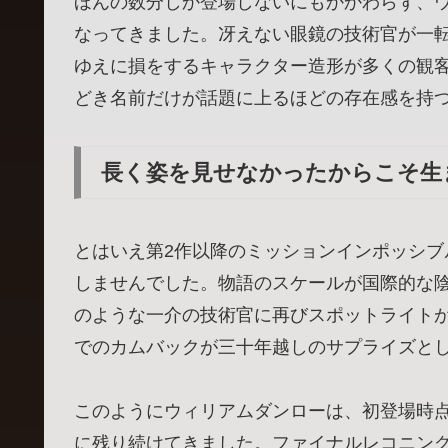
ほんの数分しか登場しないにもかかわらず、
なってきました。冴えない眼鏡の技術官が一
ゆえに損をするキャラクター造形が多くの観
どき名前だけが話題に上るほどの存在感を持
長く姿を見せなかったからこそ生
とはいえ第2作以降のミッションインポッシ
しませんでした。物語のスケールが国際的な
のような一介の技術官に再びスポットライト
でのカムバックが三十年越しのサプライズと
このようにウィリアムダンローは、初登場時
に残り続けてきました。ファイナルレコニン