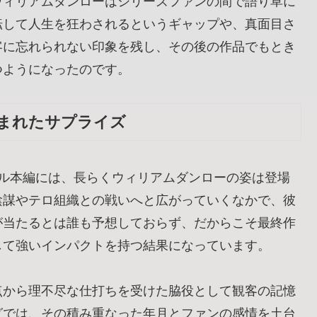
ウィリアムダンローはシリーズファンの間で語り草に
転して人生を狂わされるというギャップや、真面目さ
客に忘れられない印象を残し、その後の作品でもとき
つようになったのです。
まれたサプライズ
ブル本編には、長らくウィリアムダンローの姿は登場
陰謀やテロ組織との戦いへと広がっていくなかで、彼
が当たるとは誰も予想しておらず、だからこそ最終作
して強いインパクトを持つ結果になっています。
点から理不尽な仕打ちを受けた脇役として観客の記憶
グでは、その積み重なった年月とファンの感情を土台