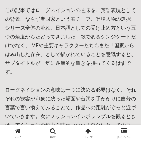
この記事ではローグネイションの意味を、英語表現として
の背景、ならず者国家というモチーフ、登場人物の選択、
シリーズ全体の流れ、日本語としての受け止め方という五
つの角度からたどってきました。敵であるシンジケートだ
けでなく、IMFや主要キャラクターたちもまた「国家から
はみ出した存在」として描かれていることを意識すると、
サブタイトルが一気に多層的な響きを持ってくるはずで
す。
ローグネイションの意味は一つに決める必要はなく、それ
ぞれの観客が印象に残った場面や台詞を手がかりに自分の
言葉で言い換えてみることで、作品への距離がぐっと近づ
いていきます。次にミッションインポッシブルを観るとき
は、アクションの迫力を味わいつつ「自分にとってのロー
グネイションとは何か」を静かに問いかけてみると、新し
ホーム
検索
トップ
サイドバー