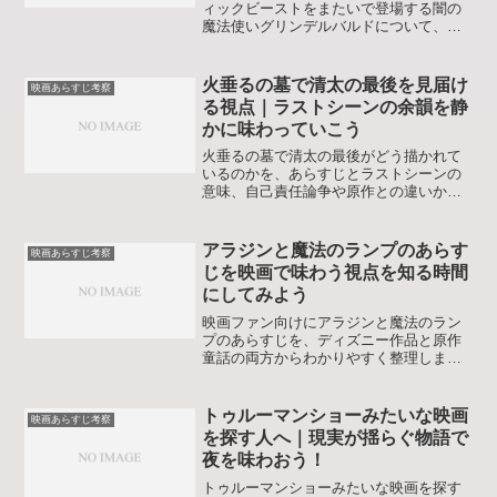
ィックビーストをまたいで登場する闇の
魔法使いグリンデルバルドについて、時
系列やダンブルドアとの関係、ヴォルデ
モートとの違いをあらすじ付きで分かり
やすく整理します。俳優交代の背景や見
火垂るの墓で清太の最後を見届け
映画あらすじ考察
る順番も押さえられます。映画ファンに
る視点｜ラストシーンの余韻を静
も納得できる内容です。
かに味わっていこう
火垂るの墓で清太の最後がどう描かれて
いるのかを、あらすじとラストシーンの
意味、自己責任論争や原作との違いから
整理します。清太の死因や駅のシーン、
現代のビル群を見つめる幽霊としての姿
まで丁寧にひもとき、読み終えるころに
アラジンと魔法のランプのあらす
映画あらすじ考察
は清太の選択と戦争の現実を落ち着いて
じを映画で味わう視点を知る時間
受け止められるはずです。
にしてみよう
映画ファン向けにアラジンと魔法のラン
プのあらすじを、ディズニー作品と原作
童話の両方からわかりやすく整理しま
す。名シーンやキャラクターの変化、テ
ーマの違いまで押さえて物語をより深く
味わえる内容です。初めて観る人も久し
トゥルーマンショーみたいな映画
映画あらすじ考察
ぶりに見返す人も読み終えたあとにもう
を探す人へ｜現実が揺らぐ物語で
一度物語を楽しみたくなる構成です。
夜を味わおう！
トゥルーマンショーみたいな映画を探す