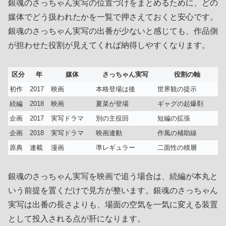
銀魂のさっちゃん実写の位置づけをまとめるために、どの
媒体でどう扱われたかを一覧で押さえておくと安心です。
銀魂のさっちゃん実写の出番が少ないと感じても、作品側
が担わせた役割が見えてくれば納得しやすくなります。
区分
年
媒体
さっちゃん実写
役割の軸
初作
2017
映画
本格登場は後
世界観の提示
続編
2018
映画
夏菜が登場
ギャグの起爆剤
企画
2017
実写ドラマ
別の主役回
短編の拡張
企画
2018
実写ドラマ
映画連動
作風の補助線
原典
連載
漫画
準レギュラー
二面性の積層
銀魂のさっちゃん実写を映画で追う場合は、続編が本丸と
いう前提を置くだけで見方が整います。銀魂のさっちゃん
実写は出番の長さよりも、場面の空気を一気に変える装置
として投入される点が肝になります。