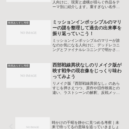
人向けに、現実と虚構が揺らぐ作品をテ
ーマ別に紹介します。重すぎない名作や
考察が深まる観方まで整理し、不安にな
りすぎず楽しめる選び方を初心者にも分
かりやすく解説します。ネタバレを抑え
ミッションインポッシブルのマリ
映画あらすじ考察
たあらすじと見どころも整理します。
ーの謎を整理して過去の出来事を
振り返っていこう！
ミッションインポッシブルのマリーが誰
なのか気になる人向けに、デッドレコニ
ングとファイナルレコニングで明かされ
る過去の事件、イーサンやガブリエルと
の関係、IMF誕生への影響まであらすじ
と考察をまとめます。ネタバレに配慮し
西部戦線異状なしのリメイク版が
映画あらすじ考察
つつ感情面もていねいに読み解きます。
映す戦争の現在像をじっくり味わ
ってみよう
リメイク版『西部戦線異状なし』のあら
すじを押さえつつ、原作や旧作映画との
違い、ラストシーンの解釈、反戦メッセ
ージの読み取り方を丁寧に整理します。
鑑賞後の余韻を深めたい人向けの解説記
事です。映像表現の工夫や歴史的背景に
も触れ、初見でも迷わず世界観に入り込
めます。
時かけの千昭を静かに見つめる考察｜未
来で待ってるの意味を追っていきましょ