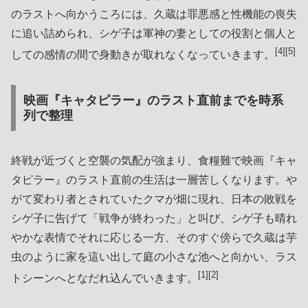
のラストへ向かうころには、久蔵は罪悪感と性機能の喪失
に追い詰められ、シゲ子は軍神の妻としての役割と個人と
[4][5]
しての感情の間で身動きが取れなくなっていきます。
映画『キャタピラー』のラスト直前までを時系
列で整理
終戦が近づくと空襲の気配が強まり、食糧難で映画『キャ
タピラー』のラスト直前の生活は一層苦しくなります。や
がて変わり者とされていたクマが畑に現れ、日本の敗戦を
シゲ子に告げて「戦争が終わった」と叫び、シゲ子も晴れ
やかな表情でそれに応じる一方、そのすぐ傍らで久蔵は芋
虫のように家を這い出して庭の小さな池へと向かい、ラス
[1][2]
トシーンへとなだれ込んでいきます。