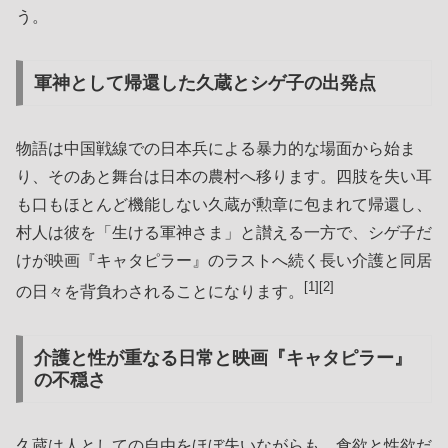
う。
軍神として帰還した久蔵とシゲ子の出発点
物語は中国戦線での日本兵による暴力的な場面から始ま
り、そのあと舞台は日本の農村へ移ります。四肢を失い耳
も口もほとんど機能しない久蔵が勲章に包まれて帰還し、
村人は彼を「生ける軍神さま」と讃える一方で、シゲ子だ
けが映画『キャタピラー』のラストへ続く長い介護と同居
[1][2]
の日々を背負わされることになります。
介護と性が重なる日常と映画『キャタピラー』
の不穏さ
久蔵は人としての自由をほぼ失いながらも、食欲と性欲だ