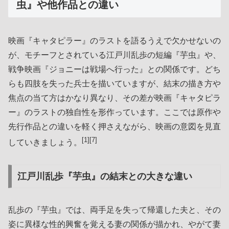
虫』や他作品との違い
映画『キャタピラー』のラストを語るうえで欠かせないの
が、モチーフとされている江戸川乱歩の短編『芋虫』や、
戦争映画『ジョニーは戦場へ行った』との関係です。どち
らも四肢を失った兵士を描いていますが、結末の描き方や
焦点の当て方はかなり異なり、その差が映画『キャタピラ
ー』のラストの独自性を形作っています。ここでは原作や
先行作品との違いを軽く押さえながら、映画の意図を見直
[1][7]
していきましょう。
江戸川乱歩『芋虫』の結末との大きな違い
乱歩の『芋虫』では、両手足を失って帰還した夫と、その
姿に異様な性的興奮を覚える妻の関係が描かれ、やがて妻