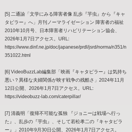
[5] 二通諭「文学にみる障害者像 乱歩『芋虫』から『キャ
タピラー』へ」月刊ノーマライゼーション 障害者の福祉
2010年10月号、日本障害者リハビリテーション協会、
2026年1月7日アクセス。URL:
https://www.dinf.ne.jp/doc/japanese/prdl/jsrd/norma/n351/n
351022.html
[6] VideoBuzzLab編集部「映画『キャタピラー』は気持ち
悪い？異様な夫婦関係が映す戦争の残酷さ」2024年11月
12日公開、2026年1月7日アクセス。URL:
https://videobuzz-lab.com/caterpillar/
[7] 清義明「復帰不可能な孤独 『ジョニーは戦場へ行っ
た』、乱歩の『芋虫』、そして若松孝二の『キャタピラ
ー』」2010年9月30日公開、2026年1月7日アクセス。