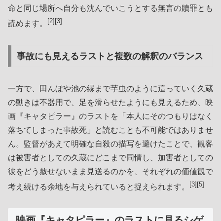
命と同じ場所へ自分も沈んでいこうとする無言の贖罪とも
[2][3]
読めます。
事故にも見えるラストと複数の解釈のバランス
一方で、田んぼや池の縁まで芋虫のように這っていく久蔵
の動きは不器用で、足を滑らせたようにも見えるため、映
画『キャタピラー』のラストを「本人にそのつもりはなく
落ちてしまった事故死」と読むことも不可能ではありませ
ん。監督があえて明確な自殺の描写を避けたことで、観客
は被害者としての久蔵にどこまで同情し、加害者としての
彼をどう赦せないまま見送るのかを、それぞれの価値観で
[3][5]
考え続ける余地を与えられていると捉えられます。
映画『キャタピラー』のラストに見るシゲ