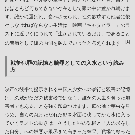
はほとんど何もできない存在として家の中に置かれ続けま
す。誰かに運ばれ、食べさせられ、性の欲求すら他者に依
存しなければならない生活は、映画『キャタピラー』のラ
ストに近づくにつれて「生かされているだけ」であること
[1]
の苦痛として彼の内側を蝕んでいったと考えられます。
戦争犯罪の記憶と贖罪としての入水という読み
方
映画の後半で提示される中国人少女への暴行と殺害の記憶
は、久蔵がただの被害者ではなく、誰かの人生を奪った加
害者でもあることを強く印象づけます。庭の池で芋虫を見
つめ、自らの焼けただれた顔を水面に映してから水に入っ
ていくラストの動きは、そうした罪の記憶と「人の形をし
た自分」への嫌悪が限界まで高まった結果、戦場で奪った