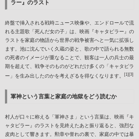
ラー』のラスト
終盤で挿入される戦時ニュース映像や、エンドロールで流
れる主題歌「死んだ女の子」は、映画『キャタピラー』の
ラストを家庭の物語から世界の戦争被害へと一気に拡張し
ます。池に沈んでいく久蔵の姿と、歌の中で語られる無数
の死者のイメージが重なることで、観客は一人の兵士の最
期を超えて、戦争そのものがどれだけ多くの「キャタピラ
[1][3]
ー」を生み出したのかを考えざるを得なくなります。
軍神という言葉と家庭の地獄をどう読むか
村人が口々に称える「軍神さま」という言葉は、映画『キ
ャタピラー』のラストを見終えたあと振り返ると、強烈な
皮肉として響きます。勲章や誉れの裏で、家庭の中では暴