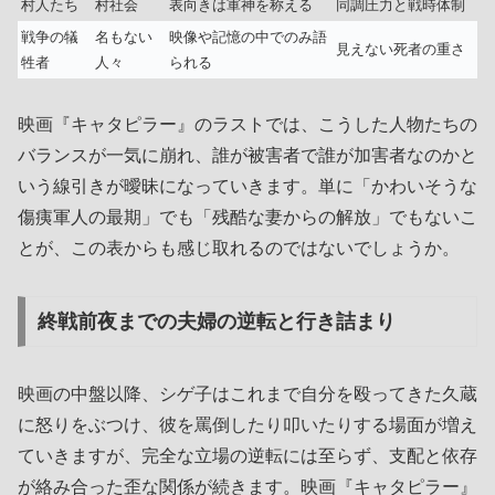
村人たち
村社会
表向きは軍神を称える
同調圧力と戦時体制
戦争の犠
名もない
映像や記憶の中でのみ語
見えない死者の重さ
牲者
人々
られる
映画『キャタピラー』のラストでは、こうした人物たちの
バランスが一気に崩れ、誰が被害者で誰が加害者なのかと
いう線引きが曖昧になっていきます。単に「かわいそうな
傷痍軍人の最期」でも「残酷な妻からの解放」でもないこ
とが、この表からも感じ取れるのではないでしょうか。
終戦前夜までの夫婦の逆転と行き詰まり
映画の中盤以降、シゲ子はこれまで自分を殴ってきた久蔵
に怒りをぶつけ、彼を罵倒したり叩いたりする場面が増え
ていきますが、完全な立場の逆転には至らず、支配と依存
が絡み合った歪な関係が続きます。映画『キャタピラー』