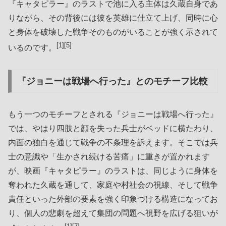
『キャタピラー』のラストで池に入る主体は久蔵自身であ
りながら、その背後には彼を英雄に仕立て上げ、同時に心
と身体を破壊した戦争そのものがいることが強く示されて
[1][5]
いるのです。
『ジョニーは戦場へ行った』とのモチーフ比較
もう一つのモチーフとされる『ジョニーは戦場へ行った』
では、やはり四肢と顔を失った兵士がベッドに横たわり、
内面の独白を通じて戦争の不条理を訴えます。そこでは兵
士の意識や「生かされ続ける苦痛」に重きが置かれます
が、映画『キャタピラー』のラストは、同じように身体を
奪われた久蔵を通して、家庭や村社会の視線、そして戦争
責任といった外部の要素を強く印象づける構造になってお
り、個人の悲劇を超えて集団の問題へ視野を広げる狙いが