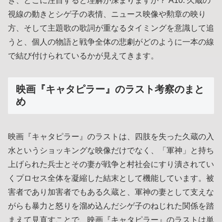
き、どこに注目すると理解が深まりますか？ A10: 久蔵の
視線の動きとシゲ子の表情、ニュース映像や勲章の映り
方、そして主題歌の歌詞が重なるタイミングを意識して追
うと、個人の物語と戦争全体の悲劇がどのように一本の線
で結び付けられているかが見えてきます。
映画『キャタピラー』のラスト考察のまと
め
映画『キャタピラー』のラストは、四肢を失った久蔵の入
水というショッキングな映像だけでなく、「軍神」と持ち
上げられた兵士とその妻が戦争と村社会にすり潰されてい
くプロセス全体を凝縮した結末として機能しています。被
害者であり加害者でもある久蔵と、軍神の妻として支えな
がらも暴力と怒りを溜め込んだシゲ子のねじれた関係を踏
まえて見直すことで、映画『キャタピラー』のラストは単