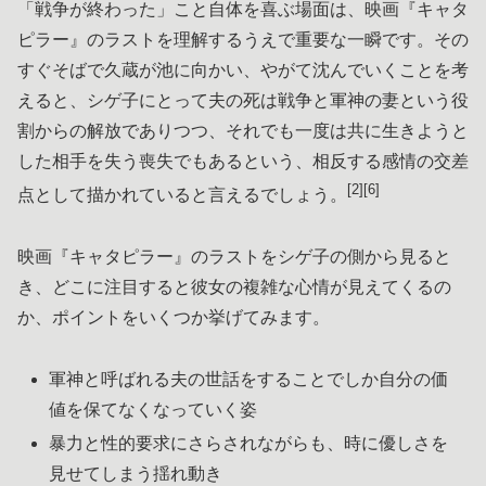
「戦争が終わった」こと自体を喜ぶ場面は、映画『キャタ
ピラー』のラストを理解するうえで重要な一瞬です。その
すぐそばで久蔵が池に向かい、やがて沈んでいくことを考
えると、シゲ子にとって夫の死は戦争と軍神の妻という役
割からの解放でありつつ、それでも一度は共に生きようと
した相手を失う喪失でもあるという、相反する感情の交差
[2][6]
点として描かれていると言えるでしょう。
映画『キャタピラー』のラストをシゲ子の側から見ると
き、どこに注目すると彼女の複雑な心情が見えてくるの
か、ポイントをいくつか挙げてみます。
軍神と呼ばれる夫の世話をすることでしか自分の価
値を保てなくなっていく姿
暴力と性的要求にさらされながらも、時に優しさを
見せてしまう揺れ動き