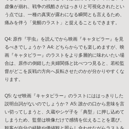
虚像が崩れ、戦争の残酷さがはっきりと可視化されたとい
う点では、一種の真実が露わになる瞬間とも言えるため、
痛みを伴う「覚醒のラスト」と捉えることもできます。
Q4: 原作『芋虫』を読んでから映画『キャタピラー』を見
るべきでしょうか？ A4: どちらからでも楽しめますが、映
画『キャタピラー』のラストをより多層的に味わいたい場
合は、原作の倒錯した夫婦関係と比べつつ見ると、若松監
督がどこを反戦の方向へ反転させたのかが分かりやすくな
ります。
Q5: なぜ映画『キャタピラー』のラストにははっきりした
説明台詞がないのでしょうか？ A5: 誰かの口から意味を言
い切ってしまうと、久蔵やシゲ子を「典型」に押し込めて
しまうため、監督は映像だけで感情を伝えることを選び、
観客が自分の経験や価値観と照らし合わせながらラストを