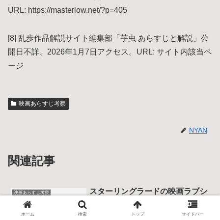
URL: https://masterlow.net/?p=405
[8] 乱歩作品解説サイト編集部「芋虫 あらすじと解説」公
開日不詳、2026年1月7日アクセス。URL: サイト内該当ペ
ージ
映画あらすじ考察
NYAN
関連記事
スターリングラードの映画ラブシ
映画あらすじ考察
ーンを読み解く｜戦場の恋と死を
そっと見つめてみよう
ホーム
検索
トップ
サイドバー