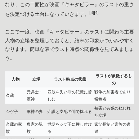
なり、この二面性が映画『キャタピラー』のラストの重さ
[3][4]
を決定づける土台になっていきます。
ここで一度、映画『キャタピラー』のラストに関わる主要
人物の立場を整理しておくと、結末の印象がつかみやすく
なります。簡単な表でラスト時点の関係性を見てみましょ
う。
ラストが象徴するも
人物
立場
ラスト時点の状態
の
元兵士・
四肢を失い罪の記憶に苦
戦争の加害者であり
久蔵
軍神
しむ
犠牲者
被害と共犯のねじれ
シゲ子
軍神の妻
介護と支配の間で揺れる
た立場
久蔵の家
農家の親
世話をシゲ子に押し付け
家父長制と家族の逃
族
族
る
避