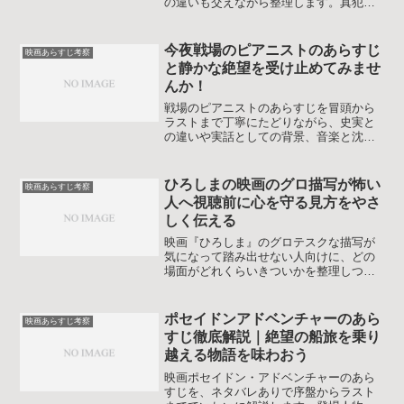
の違いも交えながら整理します。真犯人
の正体やラストの裁判シーンの意図を押
さえて、物語の余韻をじっくり味わえる
ようになる記事です。視聴後にもやもや
今夜戦場のピアニストのあらすじ
映画あらすじ考察
が残った人の疑問を丁寧に補っていきま
と静かな絶望を受け止めてみませ
す。
んか！
戦場のピアニストのあらすじを冒頭から
ラストまで丁寧にたどりながら、史実と
の違いや実話としての背景、音楽と沈黙
が持つ意味、ドイツ将校ホーゼンフェル
トの人物像までやさしく整理します。鑑
賞前後の揺れる気持ちを落ち着いて受け
ひろしまの映画のグロ描写が怖い
映画あらすじ考察
止めやすくなる解説です。
人へ視聴前に心を守る見方をやさ
しく伝える
映画『ひろしま』のグロテスクな描写が
気になって踏み出せない人向けに、どの
場面がどれくらいきついかを整理しつ
つ、あらすじ・歴史的背景・心の準備や
視聴テクニックをまとめ、安心して向き
合うための考え方を解説します。
ポセイドンアドベンチャーのあら
映画あらすじ考察
すじ徹底解説｜絶望の船旅を乗り
越える物語を味わおう
映画ポセイドン・アドベンチャーのあら
すじを、ネタバレありで序盤からラスト