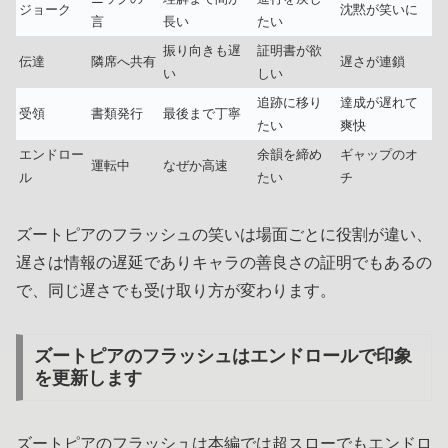
ジョーク
沈黙が笑いに
言
長い
たい
振り向きも遅
証明書が欲
伝達
隣席へ共有
遅さが連鎖
い
しい
追跡に移り
達成が遅れて
受領
書類発行
最後まで丁寧
たい
爽快
エンドロー
余韻を締め
ギャップのオ
運転中
なぜか高速
ル
たい
チ
ズートピアのフラッシュの笑いは場面ごとに役割が違い、
遅さは情報の遅延でありキャラの善良さの証明でもあるの
で、同じ遅さでも受け取り方が変わります。
ズートピアのフラッシュはエンドロールで印象
を更新します
ズートピアのフラッシュは本編では超スローでもエンドロ