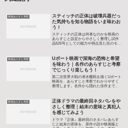
スティッチの正体は破壊兵器だっ
映画あらすじ考察
た気持ちを知る物語をいま味わお
う！
スティッチの正体は何者なのかを映画の
あらすじと設定からやさしく整理し試作
品626号としての能力や弱点見た目のモデ
ルや都市伝説さらに子どもに説明しやす
いFAQまで一気に読み解く内容ですステ
ィッチの正体を知って作品をもっと楽し
Uボート映画で深海の恐怖と希望
映画あらすじ考察
みたい人向けの入門ガイドです。
を味わう｜名作のあらすじと考察
でじっくり楽しもう！
第二次世界大戦の潜水艦戦を描くUボート
映画を、あらすじと考察でわかりやすく
整理します。名作から隠れた佳作まで、
歴史背景と演出のポイントを押さえて作
品選びに生かせます。初めて潜水艦もの
を見る人も、定番の見どころと注意点が
正体ドラマの最終回ネタバレをや
映画あらすじ考察
一度でつかめます。安心です。
さしく整理｜結末の意味と真犯人
を感じてみよう
ドラマ『正体』最終回のネタバレあらす
じと結末の意味を、原作小説や映画版と