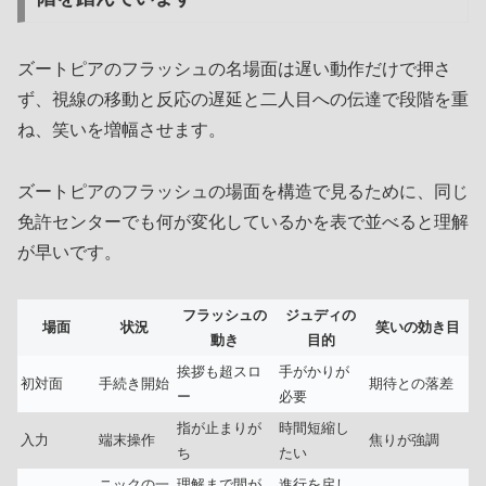
ズートピアのフラッシュの名場面は遅い動作だけで押さ
ず、視線の移動と反応の遅延と二人目への伝達で段階を重
ね、笑いを増幅させます。
ズートピアのフラッシュの場面を構造で見るために、同じ
免許センターでも何が変化しているかを表で並べると理解
が早いです。
フラッシュの
ジュディの
場面
状況
笑いの効き目
動き
目的
挨拶も超スロ
手がかりが
初対面
手続き開始
期待との落差
ー
必要
指が止まりが
時間短縮し
入力
端末操作
焦りが強調
ち
たい
ニックの一
理解まで間が
進行を戻し