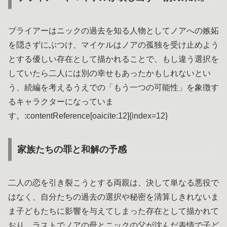
ブライアーはニックの過去を知る人物としてノアへの嫉妬
を隠さずにぶつけ、マイケルはノアの孤独を受け止めよう
とする優しい存在として描かれることで、もし違う選択を
していたら二人には別の幸せもあったかもしれないとい
う、続編を考えるうえでの「もう一つの可能性」を象徴す
るキャラクターになっていま
す。:contentReference[oaicite:12]{index=12}
家族たちの罪と和解の予感
二人の恋を引き裂こうとする両親は、決して単なる悪役で
はなく、自分たちの過去の選択や秘密を清算しきれないま
ま子どもたちに影響を与えてしまった存在として描かれて
おり、ラストでノアの母とニックの父が沈んだ表情で子ど