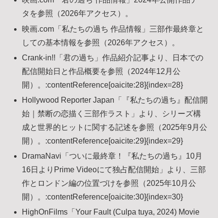
タを参照（2026年アクセス）。
映画.com「私たちの過ち 作品情報」三部作最終章と
しての基本情報を参照（2026年アクセス）。
Crank-in!!「君の過ち」作品紹介記事より、日本での
配信開始日と作品概要を参照（2024年12月公
開）。:contentReference[oaicite:28]{index=28}
Hollywood Reporter Japan「『私たちの過ち』配信開
始｜禁断の恋描く三部作ラスト」より、シリーズ構
成と世界的ヒットに関する記述を参照（2025年9月公
開）。:contentReference[oaicite:29]{index=29}
DramaNavi「ついに最終章！『私たちの過ち』10月
16日よりPrime Videoにて独占配信開始」より、三部
作とロンドン編の位置づけを参照（2025年10月公
開）。:contentReference[oaicite:30]{index=30}
HighOnFilms「Your Fault (Culpa tuya, 2024) Movie