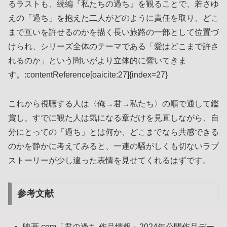
るラストも、続編『私たちの過ち』を観ることで、若さゆ
えの「過ち」を抱えた二人がどのように責任を取り、どこ
まで互いを許せるのかを描く長い旅路の一部として位置づ
けられ、シリーズ全体のテーマである「愛はどこまで許さ
れるのか」という問いがより立体的に響いてきま
す。:contentReference[oaicite:27]{index=27}
これから視聴する人は〈俺→君→私たち〉の順で通して鑑
賞し、すでに観た人は気になる章だけを見直しながら、自
分にとっての「過ち」とは何か、どこまでなら共感できる
のかを静かに考えてみると、一連の騒がしくも切ないラブ
ストーリーが少し違った表情を見せてくれるはずです。
参考文献
映画.com「君の過ち 作品情報」2024年公開作品デー