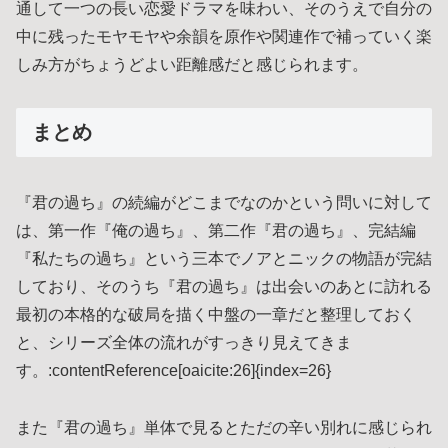
通して一つの長い恋愛ドラマを味わい、そのうえで自分の
中に残ったモヤモヤや余韻を原作や関連作で補っていく楽
しみ方がちょうどよい距離感だと感じられます。
まとめ
『君の過ち』の続編がどこまでなのかという問いに対して
は、第一作『俺の過ち』、第二作『君の過ち』、完結編
『私たちの過ち』という三本でノアとニックの物語が完結
しており、そのうち『君の過ち』は出会いのあとに訪れる
最初の本格的な破局を描く中盤の一章だと整理しておく
と、シリーズ全体の流れがすっきり見えてきま
す。:contentReference[oaicite:26]{index=26}
また『君の過ち』単体で見るとただの辛い別れに感じられ