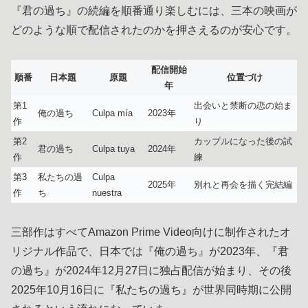
『君の過ち』の続編を順番通り楽しむには、三本の映画が
どのような順で配信されたのかを押さえるのが安心です。
配信開始
順番
日本題
原題
位置づけ
年
第1
出会いと禁断の恋の始ま
俺の過ち
Culpa mía
2023年
作
り
第2
カップルになった後の試
君の過ち
Culpa tuya
2024年
作
練
第3
私たちの過
Culpa
2025年
別れと再会を描く完結編
作
ち
nuestra
三部作はすべてAmazon Prime Video向けに制作されたオ
リジナル作品で、日本では『俺の過ち』が2023年、『君
の過ち』が2024年12月27日に独占配信が始まり、その後
2025年10月16日に『私たちの過ち』が世界同時期に公開