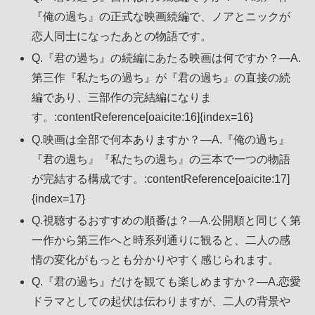
『俺の過ち』の正式な映画続編で、ノアとニックが
恋人同士になったあとの物語です。
Q.『君の過ち』の続編にあたる映画は何ですか？―A.
第三作『私たちの過ち』が『君の過ち』の直接の続
編であり、三部作の完結編になりま
す。:contentReference[oaicite:16]{index=16}
Q.映画は全部で何本ありますか？―A.『俺の過ち』
『君の過ち』『私たちの過ち』の三本で一つの物語
が完結する構成です。:contentReference[oaicite:17]
{index=17}
Q.視聴するおすすめの順番は？―A.公開順と同じく第
一作から第三作へと時系列通りに観ると、二人の感
情の変化がもっとも分かりやすく感じられます。
Q.『君の過ち』だけを観ても楽しめますか？―A.恋愛
ドラマとしての起伏は伝わりますが、二人の背景や