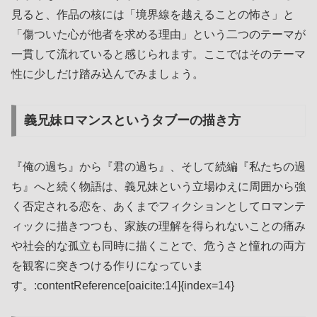
見ると、作品の核には「境界線を越えることの怖さ」と
「傷ついた心が他者を求める理由」という二つのテーマが
一貫して流れていると感じられます。ここではそのテーマ
性に少しだけ踏み込んでみましょう。
義兄妹ロマンスというタブーの描き方
『俺の過ち』から『君の過ち』、そして続編『私たちの過
ち』へと続く物語は、義兄妹という立場ゆえに周囲から強
く否定される恋を、あくまでフィクションとしてロマンテ
ィックに描きつつも、家族の理解を得られないことの痛み
や社会的な孤立も同時に描くことで、危うさと憧れの両方
を観客に突きつける作りになっていま
す。:contentReference[oaicite:14]{index=14}