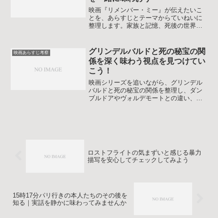
映画『リメンバー・ミー』が伝えたいこ
とを、あらすじとテーマからていねいに
整理します。家族と記憶、死後の世界、
音楽の意味を考えることで、もう一度見
直したくなる視点を得られます。親子で
語り合うきっかけや、ラストシーンの受
グリンデルバルドと死の秘宝の関
映画あらすじ考察
け止め方のヒントもまとまっています。
係を深く味わう視点を見つけてい
こう！
映画シリーズを追いながら、グリンデル
バルドと死の秘宝の関係を整理し、ダン
ブルドアやヴォルデモートとの違い、フ
ァンタビとのつながりまで物語として読
み解く考察記事です。
ロストフライトの気まずいと感じる暴力
描写を安心してチェックしてみよう
15時17分パリ行きの本人たちのその後を
知る｜実話を静かに味わってみませんか