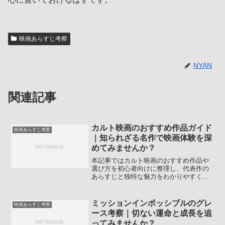
映画あらすじ考察
NYAN
関連記事
カルト映画のおすすめ作品ガイド
映画あらすじ考察
｜知られざる名作で映画体験を深
めてみませんか？
本記事ではカルト映画のおすすめ作品や
選び方を初心者向けに整理し、代表作の
あらすじと独特な魅力をわかりやすく解
説します。名作から通好みの一本まで、
観る順番に迷わず楽しめる視点を届けま
す。作品選びの不安を減らし、自分の感
ミッションインポッシブルのグレ
映画あらすじ考察
性に合う一本を見つけやすくなる内容で
ース考察｜切ない運命と成長を追
す。
ってみませんか？