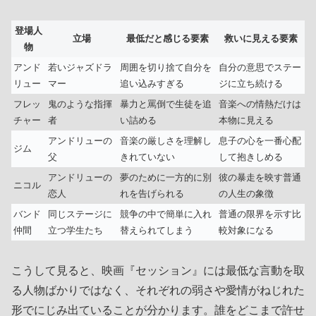
登場人
立場
最低だと感じる要素
救いに見える要素
物
アンド
若いジャズドラ
周囲を切り捨て自分を
自分の意思でステー
リュー
マー
追い込みすぎる
ジに立ち続ける
フレッ
鬼のような指揮
暴力と罵倒で生徒を追
音楽への情熱だけは
チャー
者
い詰める
本物に見える
アンドリューの
音楽の厳しさを理解し
息子の心を一番心配
ジム
父
きれていない
して抱きしめる
アンドリューの
夢のために一方的に別
彼の暴走を映す普通
ニコル
恋人
れを告げられる
の人生の象徴
バンド
同じステージに
競争の中で簡単に入れ
普通の限界を示す比
仲間
立つ学生たち
替えられてしまう
較対象になる
こうして見ると、映画『セッション』には最低な言動を取
る人物ばかりではなく、それぞれの弱さや愛情がねじれた
形でにじみ出ていることが分かります。誰をどこまで許せ