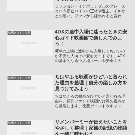
ミッション・インポッシブルのグレース
という新ヒロインの正体や過去、イルサ
との違い、ファンから嫌われると言われ
る理由まで整理し、物語全体での成長と
今後の役割をわかりやすく考察します。
初見の人もシリーズファンも映画を見返
4DXの途中入場に迷ったときの安
映画あらすじ考察
したくなる視点を意識してまとめまし
心ガイド映画館で楽しんでみよ
た。
う！
4DXの上映に途中から入場してもいいの
か不安な人向けの安心ガイドです。4DX
の基本的な途中入場ルールや安全面の注
意点、マナーや時間の目安、遅刻したと
きの対処法までをまとめて解説し、落ち
着いて映画を楽しめるようになることを
ちはやふる映画がひどいと言われ
映画あらすじ考察
目指します。
た理由を整理｜自分の楽しみ方を
見つけてみよう
ちはやふるの映画がひどいと言われる理
由を、原作ファンと映画だけ派の視点か
ら整理します。改変ポイントやキャスト
への評価、実写ならではの魅力もバラン
スよく解説し、鑑賞前のモヤモヤを軽く
してから作品と向き合えるようになるこ
リメンバーミーが伝えたいことを
映画あらすじ考察
とを目指します。
やさしく整理｜家族の記憶の物語
を一緒に味わおう