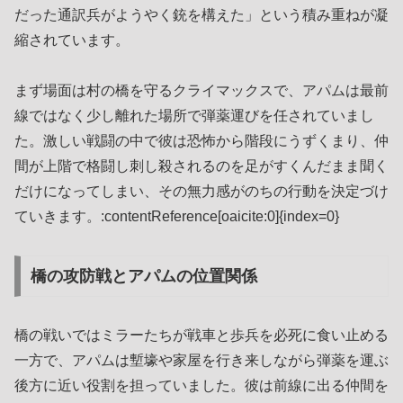
だった通訳兵がようやく銃を構えた」という積み重ねが凝
縮されています。
まず場面は村の橋を守るクライマックスで、アパムは最前
線ではなく少し離れた場所で弾薬運びを任されていまし
た。激しい戦闘の中で彼は恐怖から階段にうずくまり、仲
間が上階で格闘し刺し殺されるのを足がすくんだまま聞く
だけになってしまい、その無力感がのちの行動を決定づけ
ていきます。:contentReference[oaicite:0]{index=0}
橋の攻防戦とアパムの位置関係
橋の戦いではミラーたちが戦車と歩兵を必死に食い止める
一方で、アパムは塹壕や家屋を行き来しながら弾薬を運ぶ
後方に近い役割を担っていました。彼は前線に出る仲間を