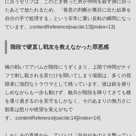
に言うセリフは、このとき救った男が仲間を殺す側に回っ
たあとで放たれるため、「善意の判断が裏目に出た結果を
自分の手で処理する」という非常に重い反転の瞬間になっ
ています。:contentReference[oaicite:13]{index=13}
階段で硬直し戦友を救えなかった罪悪感
橋の戦いでアパムが階段にうずくまり、上階で仲間がナイ
フで刺し殺される音だけを聞いてしまう場面は、多くの視
聴者に強烈なトラウマとして残っています。彼は銃を握り
しめながらも一歩も動けず、敵兵が階段を降りてきても横
を通り過ぎるのを見守るしかなく、そのあまりの無力さに
観客は怒りや絶望を覚えがちで
す。:contentReference[oaicite:14]{index=14}
しかしその直後から、アパムは「自分があのとき撃ってい