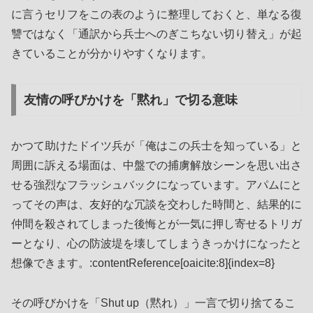
に言うセリフをこの表のように整理しておくと、単なる復
讐ではなく「通訳から兵士へのぎこちない切り替え」が起
きていることが分かりやすくなります。
友情の呼びかけを「黙れ」で切る意味
かつて助けたドイツ兵が「俺はこの兵士を知っている」と
周囲に訴える場面は、中盤での捕虜解放シーンを思い出さ
せる強烈なフラッシュバックになっています。アパムにと
ってその声は、友好的な冗談を交わした時間と、結果的に
仲間を殺されてしまった後悔とが一気に押し寄せるトリガ
ーとなり、心の防波堤を壊してしまうきっかけになったと
想像できます。:contentReference[oaicite:8]{index=8}
その呼びかけを「Shut up（黙れ）」一言で切り捨てるこ