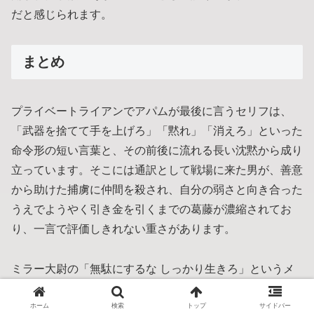
だと感じられます。
まとめ
プライベートライアンでアパムが最後に言うセリフは、
「武器を捨てて手を上げろ」「黙れ」「消えろ」といった
命令形の短い言葉と、その前後に流れる長い沈黙から成り
立っています。そこには通訳として戦場に来た男が、善意
から助けた捕虜に仲間を殺され、自分の弱さと向き合った
うえでようやく引き金を引くまでの葛藤が濃縮されてお
り、一言で評価しきれない重さがあります。
ミラー大尉の「無駄にするな しっかり生きろ」というメ
ッセージと対比しながら、あなた自身ならあの場面でどう
行動したかを静かに想像してみてください。戦争の理不尽
ホーム
検索
トップ
サイドバー