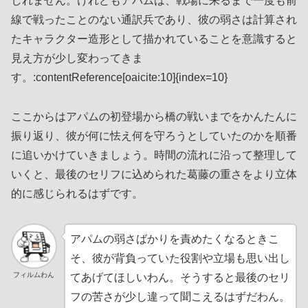
しれません。けれどもアパムは、戦場に来るまで一度も前
線で戦ったことのない通訳兵であり、彼の弱さは計算され
たキャラクター造形として描かれていることを意識すると
見え方が少し変わってきま
す。:contentReference[oaicite:10]{index=10}
ここからはアパムの初登場から橋の戦いまでをかんたんに
振り返り、彼が何に怯え何を守ろうとしていたのかを順番
に追いかけていきましょう。時間の流れに沿って整理して
いくと、最後のセリフに込められた葛藤の重さをより立体
的に感じられるはずです。
アパムの弱さばかりを責めたくなるときこ
そ、彼が背負っていた役割や立場も思い出し
フィルムわん
てあげてほしいわん。そうすると最後のセリ
フの苦さが少し違って聞こえるはずだわん。