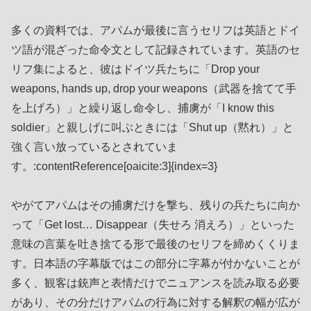
多くの資料では、アパムが最後に言うセリフは英語とドイ
ツ語が混ざった命令文として記録されています。英語のセ
リフ集によると、彼はドイツ兵たちに「Drop your
weapons, hands up, drop your weapons（武器を捨てて手
を上げろ）」と繰り返し命令し、捕虜が「I know this
soldier」と親しげに叫ぶときには「Shut up（黙れ）」と
強く言い放っているとされていま
す。:contentReference[oaicite:3]{index=3}
やがてアパムはその捕虜だけを撃ち、残りの兵たちに向か
って「Get lost… Disappear（失せろ 消えろ）」といった
意味の言葉を吐き捨てる形で最後のセリフを締めくくりま
す。日本語の字幕版ではこの部分に字幕が付かないことが
多く、観客は銃声と表情だけでニュアンスを読み取る必要
があり、その分だけアパムの行為に対する解釈の幅が広が