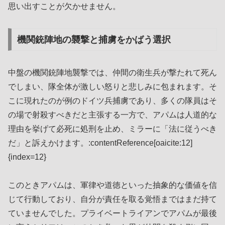
思い出すことが欠かせません。
機関銃陣地の襲撃と捕虜をかばう選択
中盤の機関銃陣地襲撃では、仲間の衛生兵が撃たれて死ん
でしまい、隊全体が激しい怒りと悲しみに包まれます。そ
こに現れたのが例のドイツ兵捕虜であり、多くの隊員はそ
の場で射殺すべきだと主張する一方で、アパムは人道的な
理由を挙げて必死に処刑を止め、ミラーに「法に従うべき
だ」と訴えかけます。:contentReference[oaicite:12]
{index=12}
このときアパムは、軍律や道徳といった抽象的な価値を信
じて行動しており、自分が責任を取る覚悟まではまだ持て
ていませんでした。プライベートライアンでアパムが最後