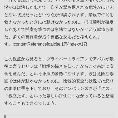
況がほぼ決したあとで、自分が撃ち返される危険がほとん
どない状況だったという点が強調されます。階段で仲間を
救えなかったときには動けなかったのに、ほぼ勝利が確定
したあとで捕虜を撃つのは卑怯ではないかという感情もま
た、多くの視聴者が抱く自然な反応だと考えられま
す。:contentReference[oaicite:17]{index=17}
この視点から見ると、プライベートライアンでアパムが最
後に言うセリフは「戦場の怖さを知ったからこそ余計に安
全を選んだ」という矛盾の象徴になります。彼は危険な場
面では体が動かなかったのに、比較的安全な状況では怒り
のままに手を下しており、そのアンバランスさが「クズ」
「役立たず」といった厳しい評価につながっていると整理
することもできるでしょう。