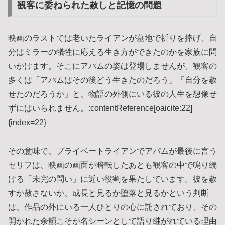
観客に委ねられた赦しと記憶の問題
映画のラストでは老いたライアンが墓地で祈りを捧げ、自
分はミラーの犠牲に応える生き方ができたのかを家族に問
いかけます。そこにアパムの姿は登場しませんが、観客の
多くは「アパムはその後どう生きたのだろう」「自分を赦
せたのだろうか」と、物語の外側にいる彼の人生を想像せ
ずにはいられません。:contentReference[oaicite:22]
{index=22}
その意味で、プライベートライアンでアパムが最後に言う
セリフは、映画の画面が暗転したあとも観客の中で鳴り続
ける「未完の問い」に近い役割を果たしています。彼を赦
すか赦さないか、成長と見るか堕落と見るかという判断
は、作品の外にいる一人ひとりの心に託されており、その
開かれた余韻こそが名シーンとして語り継がれている理由