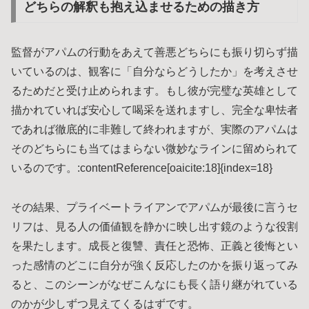
どちらの解釈も抱え込ませるための描き方
監督がアパムの行動をあえて善悪どちらにも振り切らず描
いているのは、観客に「自分ならどうしたか」を考えさせ
るためだと受け止められます。もし彼が完璧な英雄として
描かれていれば安心して喝采を送れますし、完全な卑怯者
であれば徹底的に非難して終われますが、実際のアパムは
そのどちらにも当てはまらない微妙なラインに留められて
いるのです。:contentReference[oaicite:18]{index=18}
その結果、プライベートライアンでアパムが最後に言うセ
リフは、見る人の価値観を静かに映し出す鏡のような役割
を果たします。成長と復讐、責任と恐怖、正義と後悔とい
った感情のどこに自分が強く反応したのかを振り返ってみ
ると、このシーンがなぜこんなにも長く語り継がれている
のかが少しずつ見えてくるはずです。