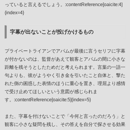
っていると言えるでしょう。:contentReference[oaicite:4]
{index=4}
字幕が出ないことが投げかけるもの
プライベートライアンでアパムが最後に言うセリフに字幕
が付かないのは、監督があえて観客とアパムの間に小さな
距離を残そうとしたためだと考えられます。言葉の一語一
句よりも、彼がようやく引き金を引いたこと自体と、撃た
れた側の困惑した表情のほうに重心を置き、理屈より感情
で受け止めてほしいという意図が感じられま
す。:contentReference[oaicite:5]{index=5}
また、字幕を付けないことで「今何と言ったのだろう」と
観客に小さな疑問を残し、その答えを自分で探させる効果