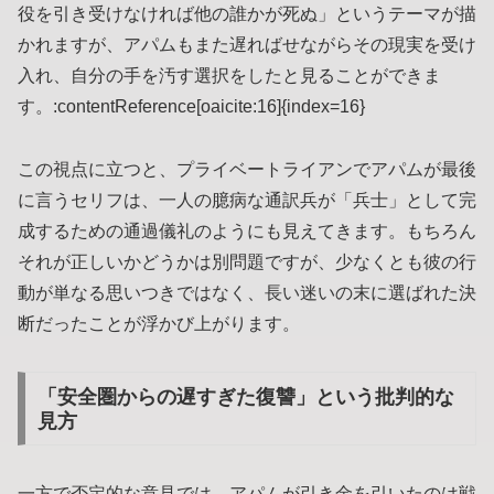
役を引き受けなければ他の誰かが死ぬ」というテーマが描
かれますが、アパムもまた遅ればせながらその現実を受け
入れ、自分の手を汚す選択をしたと見ることができま
す。:contentReference[oaicite:16]{index=16}
この視点に立つと、プライベートライアンでアパムが最後
に言うセリフは、一人の臆病な通訳兵が「兵士」として完
成するための通過儀礼のようにも見えてきます。もちろん
それが正しいかどうかは別問題ですが、少なくとも彼の行
動が単なる思いつきではなく、長い迷いの末に選ばれた決
断だったことが浮かび上がります。
「安全圏からの遅すぎた復讐」という批判的な
見方
一方で否定的な意見では、アパムが引き金を引いたのは戦