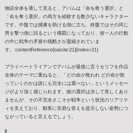
物語全体を通して見ると、アパムは「命を救う選択」と
「命を奪う選択」の両方を経験する数少ないキャラクター
です。中盤では捕虜を助ける側に立ち、終盤ではその同じ
男を撃つ側に回るという構図になっており、彼一人の行動
の中に戦争の矛盾や残酷さが凝縮されていま
す。:contentReference[oaicite:21]{index=21}
プライベートライアンでアパムが最後に言うセリフを作品
全体のテーマに重ねると、「どの命が救われ どの命が散
っていくのかは誰にも完全には選べない」というメッセー
ジがより強く感じられます。彼の選択は決して美しくあり
ませんが、その不完全さこそが戦争という状況のリアリテ
ィを支えており、観客に安易な答えを提示しない姿勢につ
ながっていると言えるでしょう。