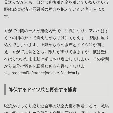
見送りながらも、自分は直接引き金を引いていないという
距離感に安堵と罪悪感の両方を抱えていたと考えられま
す。
やがて仲間の一人が建物内部で白兵戦になり、アパムはす
ぐ下の階の廊下で震えながら助けに向かえず、階段に座り
込んでしまいます。上階からうめき声とドイツ語が聞こ
え、やがて足音とともに敵兵が降りてきますが、彼は壁に
へばりついたまま動けずにやり過ごしてしまい、その瞬間
から自分の弱さを直視せざるを得なくなりま
す。:contentReference[oaicite:1]{index=1}
降伏するドイツ兵と再会する捕虜
戦況がひっくり返り連合軍の航空支援が到着すると、戦場