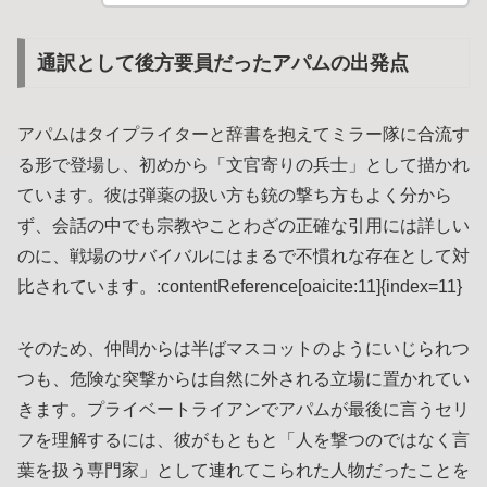
通訳として後方要員だったアパムの出発点
アパムはタイプライターと辞書を抱えてミラー隊に合流す
る形で登場し、初めから「文官寄りの兵士」として描かれ
ています。彼は弾薬の扱い方も銃の撃ち方もよく分から
ず、会話の中でも宗教やことわざの正確な引用には詳しい
のに、戦場のサバイバルにはまるで不慣れな存在として対
比されています。:contentReference[oaicite:11]{index=11}
そのため、仲間からは半ばマスコットのようにいじられつ
つも、危険な突撃からは自然に外される立場に置かれてい
きます。プライベートライアンでアパムが最後に言うセリ
フを理解するには、彼がもともと「人を撃つのではなく言
葉を扱う専門家」として連れてこられた人物だったことを