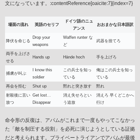
文になっています。:contentReference[oaicite:7]{index=7}
ドイツ語のニュ
場面の流れ
英語のセリフ
おおまかな日本語訳
アンス
Drop your
Waffen runter な
降伏を命じる
武器を捨てろ
weapons
ど
両手を上げさ
Hands up
Hände hoch
手を上げろ
せる
I know this
この兵士を知っ
俺はこの兵士を知っ
捕虜が叫ぶ
soldier
ている
ている
再会を拒む
Shut up
黙れと突き放す
黙れ
射殺後に言い
Get lost…
消え失せろとい
消えろ 早くどこかへ
放つ
Disappear
う追放
行け
命令形の反復は、アパムがこれまで一度もやってこなかっ
た「敵を制圧する役割」を必死に演じようとしている証拠
だと考えられます。プライベートライアンでアパムが最後