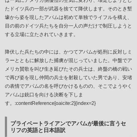
は一気にアメリカ側優位の空気に変わり、壊走しようとし
たドイツ兵の一部が武器を捨てて降伏します。そのとき塹
壕から姿を現したアパムは初めて単独でライフルを構え、
目の前のドイツ兵たちを自分一人の声だけで制圧しようと
する立場に立たされていきます。
降伏した兵たちの中には、かつてアパムが処刑に反対しミ
ラーとともに解放した捕虜が混じっていました。中盤でア
メリカ賛歌を叫び生き延びたその兵士は、終盤の橋の戦い
で再び姿を現し仲間の兵士を射殺していた男であり、安堵
の表情でアパムの名を呼びかけるものの、そこでようやく
アパムは銃口を向ける決断を下しま
す。:contentReference[oaicite:2]{index=2}
プライベートライアンでアパムが最後に言うセ
リフの英語と日本語訳