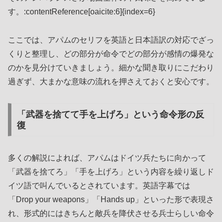
す。:contentReference[oaicite:6]{index=6}
ここでは、アパムのセリフを英語と日本語訳の対応でざっ
くりと整理し、どの部分が命令でどの部分が感情の爆発な
のかを見分けていきましょう。細かな聞き取りにこだわり
過ぎず、大まかな意味の流れを押さえておくと安心です。
「武器を捨てて手を上げろ」という命令形の反
復
多くの解説によれば、アパムはドイツ兵たちに向かって
「武器を捨てろ」「手を上げろ」という内容を繰り返しド
イツ語で叫んでいるとされています。英語字幕では
「Drop your weapons」「Hands up」といった形で表現さ
れ、形式的にはきちんと敵兵を降伏させる兵士らしい命令