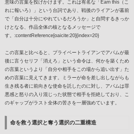
意味の言葉を投げかけます。これは有名な「Earn this（こ
れに報いろ）」という台詞であり、戦後のライアンが墓前
で「自分は十分にやれているだろうか」と自問するきっか
けとなる、作品全体の核となるメッセージで
す。:contentReference[oaicite:20]{index=20}
この言葉と比べると、プライベートライアンでアパムが最
後に言うセリフ「消えろ」という命令は、何かを築くため
の言葉というより「自分や相手をこの場から追い出す」た
めの言葉に見えてきます。ミラーが命を差し出しながらも
生き残る者に前向きな使命を託したのに対し、アパムは罪
悪感と怒りの入り混じった状態で相手を拒絶しており、こ
のギャップがラスト全体の苦さを一層強めています。
命を救う選択と奪う選択の二重構造