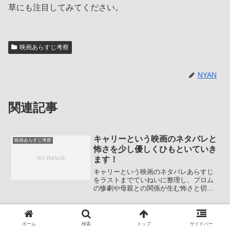
草にも注目してみてください。
映画あらすじ考察
NYAN
関連記事
キャリーという映画のネタバレと
映画あらすじ考察
怖さを少し優しくひもといていき
ます！
キャリーという映画のネタバレあらすじ
をラストまでていねいに整理し、プロム
の惨劇や母親との関係が生む怖さと切な
さを掘り下げます。1976年版を中心に、
怒りといじめの連鎖、宗教と超能力のテ
ーマまで分かりやすく振り返れる内容で
ベイマックスの黒幕の正体と動機
映画あらすじ考察
す。
ホーム
検索
トップ
サイドバー
を解説｜優しい怒りの裏側を一緒