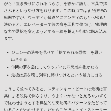
がら「置き去りにされるつらさ」を静かに語り、言葉で揺
さぶるというやり方を取ります。この時点ではまだ説得の
範囲ですが、ウッディが最終的にアンディのもとへ帰ると
決めると、エレベーターで彼の肩を工具で傷つけ、物理的
な力で選択を変えようとする一線を越えた行動に踏み込み
ます。
ジェシーの過去を見せて「捨てられる恐怖」を思い
出させる
仲間の夢を盾にしてウッディに罪悪感を抱かせる
最後は肩を壊し列車に縛りつけるという暴力に出る
こうして並べてみると、スティンキー・ピートは最初は言
葉による説得で揺さぶり、うまくいかないと見るや力ずく
で従わせようとする典型的な支配者のパターンをたどって
いることがわかります。だからこそ彼はトイ・ストーリー