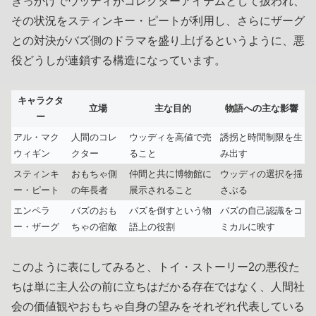
きっかけでウッディがコレクターアイテムとして扱われ、
その状況をスティンキー・ピートが利用し、さらにザーグ
との対決がバズ側のドラマを盛り上げるというように、悪
役どうしが連鎖する構造になっています。
キャラクタ
立場
主な目的
物語への主な影響
ー
アル・マク
人間のコレ
ウッディを高値で売
誘拐と時間制限を生
ウィギン
クター
ること
み出す
スティンキ
おもちゃ側
仲間と共に博物館に
ウッディの選択を揺
ー・ピート
の年長者
展示されること
さぶる
エンペラ
バズのおも
バズを倒すという物
バズの自己認識をコ
ー・ザーグ
ちゃの宿敵
語上の役割
ミカルに映す
このように表にしてみると、トイ・ストーリー2の悪役た
ちは単に主人公の前に立ちはだかる存在ではなく、人間社
会の価値観やおもちゃ自身の望みをそれぞれ代表している