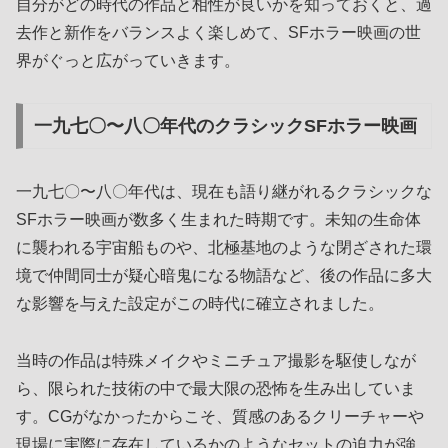
自分がどの時代の作品と相性が良いかを知っておくと、過
去作と新作をバランスよく楽しめて、SFホラー映画の世
界がぐっと広がっていきます。
一九七〇〜八〇年代のクラシックSFホラー映画
一九七〇〜八〇年代は、現在も語り継がれるクラシックな
SFホラー映画が数多く生まれた時期です。未知の生命体
に襲われる宇宙船ものや、北極基地のような閉ざされた環
境で仲間同士が疑心暗鬼になる物語など、後の作品に多大
な影響を与えた設定がこの時代に確立されました。
当時の作品は特殊メイクやミニチュア撮影を駆使しなが
ら、限られた技術の中で最大限の恐怖を生み出していま
す。CGがなかったからこそ、質感のあるクリーチャーや
現場に実際に存在しているかのようなセットの迫力が強