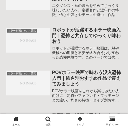
エクソシスト系の映画を初めてじっくり
味わいたい人へ、定番名作と近年作の特
徴、怖さの強さやテーマの違い、作品の
選び方と安全に楽しむコツまでをやさし
く解説するガイドです。ホラーが苦手で
も自分に合う一本を落ち着いて選べるよ
ロボットが活躍するホラー映画入
ホラー映画ジャンル図鑑
うになることを目指します。
門｜恐怖と共存してゆっくり味わ
おう
ロボットが活躍するホラー映画は、AIや
機械への期待と不安が絡み合う少し変わ
った恐怖体験です。このページでは代表
作からサブジャンル、選び方までを整理
し、自分の好みに合う一本を見つけやす
くなるよう案内します。ロボットと人間
POVホラー映画で味わう没入恐怖
ホラー映画ジャンル図鑑
の関係性にじっくり向き合いたい人にも
入門｜怖さ別おすすめ作品で震え
役立つ内容です。
てみましょう
POVホラー映画をこれから楽しみたい人
向けに、定義やファウンド・フッテージ
との違い、怖さの特徴、タイプ別おすす
め作品、酔い対策や選び方まで丁寧に解
説する入門ガイドです。初心者でも安心
して没入感の高い恐怖体験を楽しめるコ
悪魔映画の洋画で震えたい人へ名
ホラー映画ジャンル図鑑
ツが分かります。きっと新しいお気に入
作案内｜恐怖とカタルシスを味わ
りも見つかります。
ホーム
検索
トップ
サイドバー
いませんか！