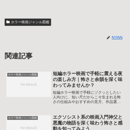
ホラー映画ジャンル図鑑
NYAN
関連記事
短編ホラー映画で手軽に震える夜
ホラー映画ジャンル図鑑
の楽しみ方｜怖さと余韻を深く味
わってみませんか？
短編ホラー映画で手軽にゾクッとしたい
人向けに、短い尺だからこそ生まれる怖
さの仕組みやおすすめの見方、作品選び
のコツを図鑑風にやさしく解説します。
初心者でも今日から短編ホラー映画をも
っと楽しめる視点が身につきます。一人
エクソシスト系の映画入門神父と
ホラー映画ジャンル図鑑
観賞にも配信サービス選びにも役立つ内
悪魔の物語を深く味わう怖さと感
容です。
動を知ってみよう