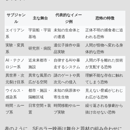
サブジャン
代表的なイメー
主な舞台
恐怖の特徴
ル
ジ例
エイリアン
宇宙船・宇宙
未知の生命体と
正体不明の捕食者に追
系
基地
の遭遇
われる恐怖
実験・変異
遺伝子操作や薬
人間が怪物へ変わる身
研究所・病院
系
品実験
体的な恐怖
AI・テクノ
近未来都市・
自律するAIや暴
人間の手を離れた技術
ロジー系
施設
走するシステム
が支配する恐怖
異世界・次
異常な風景の
謎のゲートや異
理解不能な存在に触れ
元裂け目系
広がる空間
次元への侵入
てしまう恐怖
ウイルス・
都市・施設・
未知の病原体や
見えない脅威がじわじ
感染系
隔離区域
寄生生物
わ広がる恐怖
時間・ルー
日常空間＋装
時間移動やルー
繰り返される惨劇から
プ系
置
プ実験
抜け出せない恐怖
表のように、SFホラー映画は舞台と題材の組み合わせに