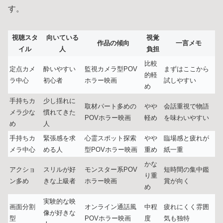
す。
視聴スタ
向いている
視覚
作品の傾向
一言メモ
イル
人
負担
比較
定点カメ
酔いやすい
監視カメラ型POV
まずはここから
的軽
ラ中心
初心者
ホラー映画
試しやすい
め
手持ちカ
少し揺れに
取材パート多めの
やや
会話重視で物語
メラ少な
慣れてきた
POVホラー映画
軽め
を味わいやすい
め
人
手持ちカ
緊張感を求
心霊スポット探索
やや
臨場感と疲れが
メラ中心
める人
型POVホラー映画
重め
紙一重
かな
アクショ
スリルが好
モンスター系POV
短時間の集中鑑
り重
ン多め
きな上級者
ホラー映画
賞が向く
め
実験的な映
画面分割
オンライン通話風
中程
疲れにくく雰囲
像が好きな
型
POVホラー映画
度
気も独特