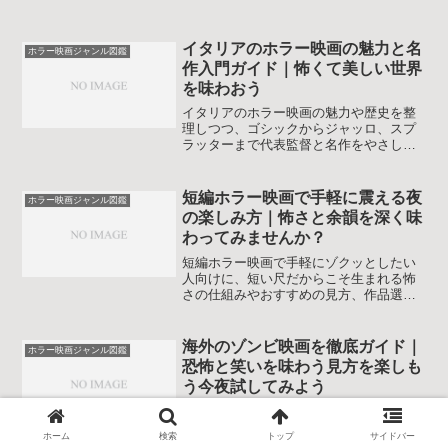
イタリアのホラー映画の魅力と名
ホラー映画ジャンル図鑑
作入門ガイド｜怖くて美しい世界
を味わおう
イタリアのホラー映画の魅力や歴史を整
理しつつ、ゴシックからジャッロ、スプ
ラッターまで代表監督と名作をやさしく
案内する入門解説です。初めてでも作品
選びや鑑賞のポイントが具体的に分か
り、独自の美しさと怖さをじっくり味わ
短編ホラー映画で手軽に震える夜
ホラー映画ジャンル図鑑
えます。
の楽しみ方｜怖さと余韻を深く味
わってみませんか？
短編ホラー映画で手軽にゾクッとしたい
人向けに、短い尺だからこそ生まれる怖
さの仕組みやおすすめの見方、作品選び
のコツを図鑑風にやさしく解説します。
初心者でも今日から短編ホラー映画をも
っと楽しめる視点が身につきます。一人
海外のゾンビ映画を徹底ガイド｜
ホラー映画ジャンル図鑑
観賞にも配信サービス選びにも役立つ内
恐怖と笑いを味わう見方を楽しも
容です。
う今夜試してみよう
海外のゾンビ映画を知りたい人向けに、
クラシックから最新作までの魅力と選び
ホーム
検索
トップ
サイドバー
方、国別の特徴や名作リストを解説しま