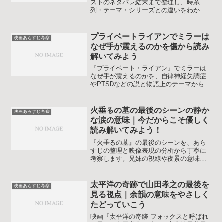
ストのネタバレ結末まで整理し、時系
列・テーマ・シリーズとの違いをわかり
やすく解説します。観直す前の予習や鑑
賞後の答え合わせに役立つ内容です。リ
プリーのクローンやニューエイリアンの
プライベートライアンでミラーは
映画あらすじ考察
関係性にも触れ、作品の怖さと切なさの
なぜ手が震えるのかを傷から読み
両方を味わえるガイドです。
解いてみよう
『プライベート・ライアン』でミラーは
なぜ手が震えるのかを、自律神経失調症
やPTSDなどの説と物語上のテーマからや
さしく考察します。震えの場面の意味が
整理でき、再鑑賞がぐっと深まります。
火垂るの墓の最後のシーンの静か
映画あらすじ考察
な涙の意味｜今だからこそ優しく
読み解いてみよう！
『火垂るの墓』の最後のシーンを、あら
すじの整理と映像表現の分析から丁寧に
考察します。兄妹の視線や夜景の意味、
現代の街並みとの対比、よくある疑問へ
の答えまでを一つずつ整理し、見るたび
に深まるラストシーンの受け止め方を整
太平洋の奇跡で山田孝之の最後を
映画あらすじ考察
えられます。
見る視点｜余韻の意味をやさしく
たどっていこう
映画『太平洋の奇跡 フォックスと呼ばれ