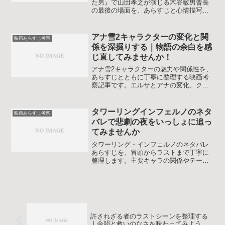
た男』で山田孝之が演じる木谷敏男曹長
の最後の場面を、あらすじと心情描写、
史実との違いから丁寧に考察します。な
ぜ安部サダヲ演じる捕虜を撃ったのか、
なぜ最後まで投降を拒んだのかを整理
アナ雪2キャラクターの変化と関
映画あらすじ考察
し、このラストを自分なりに受け止めや
係を深掘りする｜物語の余白を感
すくなる記事です。
じ直してみませんか！
アナ雪2キャラクターの魅力や関係性を、
あらすじとともに丁寧に整理する映画考
察記事です。エルサとアナの変化、クリ
ストフやオラフなど仲間たち、新キャラ
や精霊の役割まで押さえて、親子でも語
り合いやすい視点をまとめました。こど
タワーリングインフェルノのネタ
映画あらすじ考察
もと一緒に観るときのポイントや、大人
バレで悲劇の夜をいっしょに追っ
目線で気づきやすいテーマも整理してい
てみませんか
ます。
タワーリング・インフェルノのネタバレ
あらすじを、冒頭からラストまで丁寧に
整理します。主要キャラの関係やテー
マ、名シーンの意味も分かりやすく解説
し、見終わったあとにもう一度物語を味
わいたい人の疑問をすっきりさせます。
安心して何度でも楽しめます。
許されざる者のラストシーンを整理する
｜余韻と救いのなさを味わってみよう