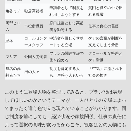
申請者として制度を
貧困と孤立の中で揺
角谷ミチ
独居高齢者
利用しようとする
れる尊厳
岡部ヒロ
窓口担当として高齢
市役所職員
仕事と良心の葛藤
ム
者を勧誘する
コールセンタ
申請者を優しくサポ
ケアの言葉が制度を
瑶子
ースタッフ
ートする立場
支えてしまう矛盾
プラン75関連施設で
グローバルな格差と
マリア
外国人労働者
働き始める
ケア労働
無名の高
制度を肯定する人
「空気」に流される
街の人々
齢者たち
も、戸惑う人もいる
社会の怖さ
このように登場人物を整理してみると、プラン75は実現
してほしいのかというテーマが、一人ひとりの立場によっ
てまったく違う色で立ち現れていることがわかります。同
じ制度を前にしても、経済状況や家族関係、仕事の責任に
よって選択の意味が変わるからこそ、観客はどの人物にも