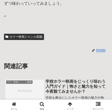
ずつ味わっていってみましょう。
“`
ホラー映画ジャンル図鑑
NYAN
関連記事
学校ホラー映画をじっくり味わう
ホラー映画ジャンル図鑑
入門ガイド｜怖さと魅力を知って
今夜観てみませんか？
学校を舞台にしたホラー映画の魅力や怖
さのポイントを、舞台設定やキャラクタ
ー、時代ごとの傾向、初心者向けの選び
方まで整理して解説します。雰囲気重視
ホーム
検索
トップ
サイドバー