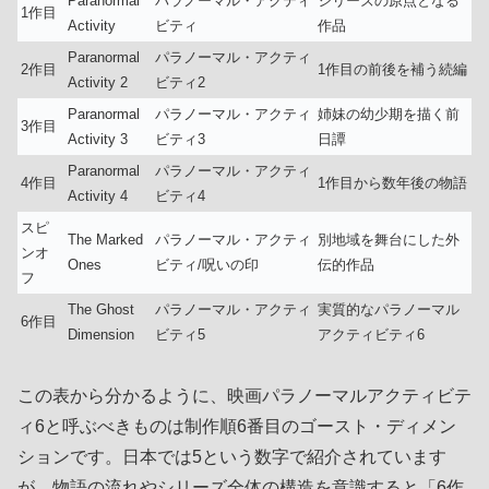
Paranormal
パラノーマル・アクティ
シリーズの原点となる
1作目
Activity
ビティ
作品
Paranormal
パラノーマル・アクティ
2作目
1作目の前後を補う続編
Activity 2
ビティ2
Paranormal
パラノーマル・アクティ
姉妹の幼少期を描く前
3作目
Activity 3
ビティ3
日譚
Paranormal
パラノーマル・アクティ
4作目
1作目から数年後の物語
Activity 4
ビティ4
スピ
The Marked
パラノーマル・アクティ
別地域を舞台にした外
ンオ
Ones
ビティ/呪いの印
伝的作品
フ
The Ghost
パラノーマル・アクティ
実質的なパラノーマル
6作目
Dimension
ビティ5
アクティビティ6
この表から分かるように、映画パラノーマルアクティビテ
ィ6と呼ぶべきものは制作順6番目のゴースト・ディメン
ションです。日本では5という数字で紹介されています
が、物語の流れやシリーズ全体の構造を意識すると「6作