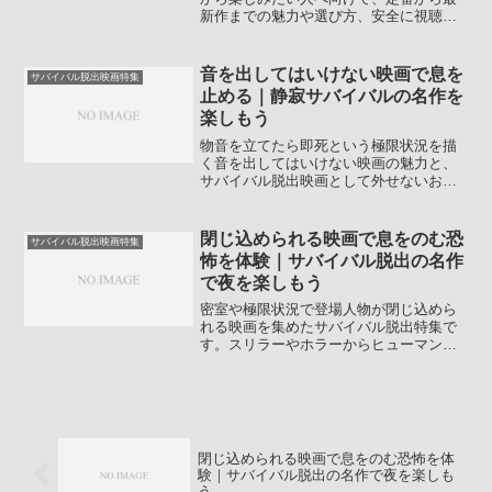
新作までの魅力や選び方、安全に視聴す
るコツをわかりやすく解説します。自分
に合ったデスゲーム映画が見つかるガイ
ドです。
音を出してはいけない映画で息を
サバイバル脱出映画特集
止める｜静寂サバイバルの名作を
楽しもう
物音を立てたら即死という極限状況を描
く音を出してはいけない映画の魅力と、
サバイバル脱出映画として外せないおす
すめ作品を厳選解説。静寂が武器にも罠
にもなるポイントや、より怖く楽しむ鑑
賞術も紹介します。初めての人でも選び
閉じ込められる映画で息をのむ恐
サバイバル脱出映画特集
やすいポイントを押さえたガイドです。
怖を体験｜サバイバル脱出の名作
で夜を楽しもう
密室や極限状況で登場人物が閉じ込めら
れる映画を集めたサバイバル脱出特集で
す。スリラーやホラーからヒューマンド
ラマまで、選び方やおすすめポイントを
解説し、次に観る一本を見つけやすくし
ます。初めての人でも安心して選べるよ
うにジャンル別のポイントも押さえま
す。
閉じ込められる映画で息をのむ恐怖を体
験｜サバイバル脱出の名作で夜を楽しも
う