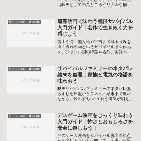
出映画としての見どころやリアルな描写
を分かりやすく解説します。初めて見る
人も通なファンも、作品ごとの違いや心
に残るポイントが整理できます。サバイ
遭難映画で味わう極限サバイバル
サバイバル脱出映画特集
バル感の高い新旧の脱出劇もあわせて紹
入門ガイド｜名作で生き抜く力を
介します。
感じよう
雪山や海、無人島や宇宙まで極限状況を
描く遭難映画というサバイバル系の作品
を、ジャンル別の特徴や名作、実話ベー
スの作品からの学び方まで整理します。
緊張感を楽しみつつ防災意識も高めたい
人に向けて、選び方と見方のコツを解説
サバイバルファミリーのネタバレ
サバイバル脱出映画特集
します。
結末を整理｜家族と電気の物語を
味わおう
映画サバイバルファミリーのネタバレあ
らすじを序盤からラストの結末まで追い
ながら、鈴木家4人の変化や電気が消えた
理由の考察、防災目線での学びを整理し
ます。観賞後にも物語を深く味わいたい
人向けの丁寧な解説です。
デスゲーム映画をじっくり味わう
サバイバル脱出映画特集
入門ガイド｜怖さとおもしろさを
安全に楽しもう！
デスゲーム映画をサバイバル脱出の視点
から楽しみたい人へ向けて、定番から最