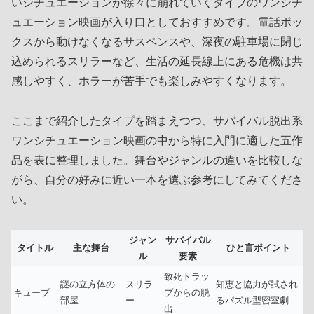
いシチュエーションが徐々に崩れていくタイプのワンシチ
ュエーション映画が入り口としておすすめです。電話ボッ
クスから動けなくなるサスペンスや、深夜の駐車場に閉じ
込められるスリラーなど、生活の延長線上にある危機は共
感しやすく、ホラーが苦手でも楽しみやすくなります。
ここまで紹介したタイプを踏まえつつ、サバイバル脱出系
ワンシチュエーション映画の中から特に入門に適した五作
品を表に整理しました。舞台やジャンルの違いを比較しな
がら、自分の好みに近い一本を選ぶ参考にしてみてくださ
い。
ジャン
サバイバル
タイトル
主な舞台
ひと言ポイント
ル
要素
致死トラッ
謎の立方体の
スリラ
知恵と協力が試され
キューブ
プからの脱
部屋
ー
るパズル型密室劇
出