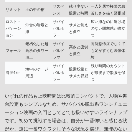
サスペ
残り少ない
一人芝居で極限の息
リミット
土の中の棺
ンス
酸素と時間
苦しさを描く緊張感
ロスト・
サバイ
広い海なのに逃げ場
沖合の岩場と
サメと飢え
バケーシ
バルホ
のない閉塞感が際立
海
と孤立
ョン
ラー
つ
老朽化した超
サバイ
高所恐怖症でなくて
高さと疲労
フォール
高所のタワー
バルド
も足がすくむ映像体
と孤立
頂上
ラマ
験
サバイ
残り時間のカウント
海中のケージ
酸素残量と
海底47m
バルホ
が最後まで緊張を保
周辺
サメの脅威
ラー
つ
いずれの作品も上映時間は比較的コンパクトで、人物や舞
台設定もシンプルなため、サバイバル脱出系ワンシチュエ
ーション映画の入門としてとても扱いやすいラインナップ
です。初めて挑戦する場合は、自分が一番怖いと感じる状
況か、逆に一番ワクワクしそうな状況を選び、無理のない