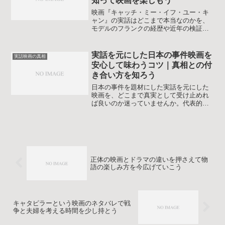
知って映画を楽しもう
映画『キャッチ・ミー・イフ・ユー・キ
ャン』の実話はどこまで本当なのかを、
モデルのフランクの経歴や近年の検証結
果から整理し、真相と映画の楽しみ方を
わかりやすく解説します。ネタバレを抑
えつつフィクションとの違いも丁寧に比
実話を元にした日本の事件映画を
実話映画の真相
較します。視聴前後のモヤモヤを解消し
安心して味わうコツ｜真相との付
たい人に向けた解説です。
き合い方を知ろう
日本の事件を題材にした実話を元にした
映画を、どこまで真実として受け止めれ
ば良いのか迷っていませんか。代表的な
作品の傾向や現実との違い、心の負担に
配慮した選び方までやさしく解説しま
す。
正体の映画とドラマの違いを押さえて物
語の楽しみ方を今広げていこう
キャタピラーという映画のネタバレで戦
争と夫婦を考える時間を少し持とう