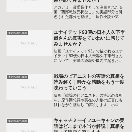
確かめてみませんか？
アカデミー賞受賞作として注目された映
画『西部戦線異状なし』の実話部分と脚
色された部分を整理し、原作小説や第一
次世界大戦の史実との違いをやさしく解
説します。鑑賞後の余韻を深めたい人に
向けて、印象的なシーンの真偽や背景を
ユナイテッド93便の日本人久下季
実話映画の真相
整理し直すための記事です。ネタバレに
哉さんの真実をていねいに感じて
配慮しつつ重要な場面だけ取り上げま
みませんか？
す。
映画『ユナイテッド93』で描かれるユナ
イテッド93便の日本人乗客久下季哉さん
について、実際の経歴や機内で起きたこ
と、映画の描写との違いを整理しながら
静かに振り返ります。
戦場のピアニストの実話の真相を
実話映画の真相
読み解く｜静かな感動をもう一度
味わっていこう
映画『戦場のピアニスト』の実話の真相
を、原作回想録や実在の人物の証言にも
触れながら整理して解説します。ホロコ
ースト描写の史実性やホーゼンフェルト
大尉の実像、作品の背景にあるワルシャ
ワの歴史も押さえつつ、安心して向き合
キャッチミーイフユーキャンの実
実話映画の真相
う見方までコンパクトに紹介。
話はどこまで本当か解説｜真相を