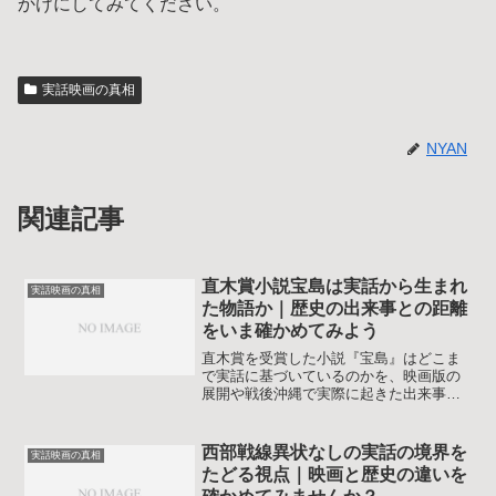
かけにしてみてください。
実話映画の真相
NYAN
関連記事
直木賞小説宝島は実話から生まれ
実話映画の真相
た物語か｜歴史の出来事との距離
をいま確かめてみよう
直木賞を受賞した小説『宝島』はどこま
で実話に基づいているのかを、映画版の
展開や戦後沖縄で実際に起きた出来事と
の関係から丁寧に整理し、脚色ポイント
やモデルとなった人びとの背景まで分か
りやすく紹介します。読後に作品の見え
西部戦線異状なしの実話の境界を
実話映画の真相
方が変わるように、ネタバレを抑えつつ
たどる視点｜映画と歴史の違いを
核心部分を押さえていきます。