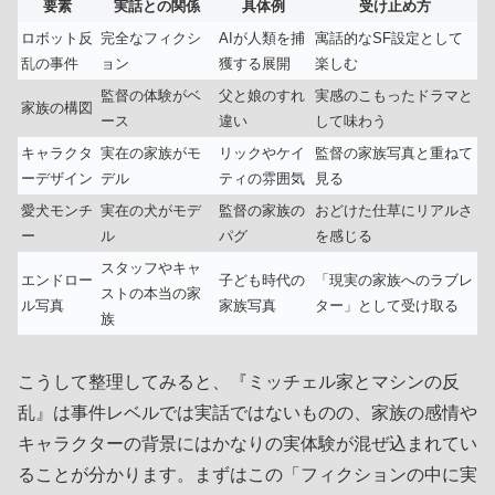
要素
実話との関係
具体例
受け止め方
ロボット反
完全なフィクシ
AIが人類を捕
寓話的なSF設定として
乱の事件
ョン
獲する展開
楽しむ
監督の体験がベ
父と娘のすれ
実感のこもったドラマと
家族の構図
ース
違い
して味わう
キャラクタ
実在の家族がモ
リックやケイ
監督の家族写真と重ねて
ーデザイン
デル
ティの雰囲気
見る
愛犬モンチ
実在の犬がモデ
監督の家族の
おどけた仕草にリアルさ
ー
ル
パグ
を感じる
スタッフやキャ
エンドロー
子ども時代の
「現実の家族へのラブレ
ストの本当の家
ル写真
家族写真
ター」として受け取る
族
こうして整理してみると、『ミッチェル家とマシンの反
乱』は事件レベルでは実話ではないものの、家族の感情や
キャラクターの背景にはかなりの実体験が混ぜ込まれてい
ることが分かります。まずはこの「フィクションの中に実