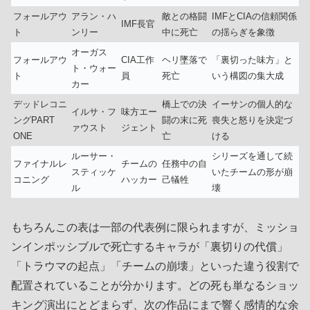
フォールアウ
アラン・ハ
敵との格闘
IMFとCIAの信頼関係
IMF長官
ト
ンリー
中に死亡
の揺らぎを象徴
オーガス
フォールアウ
CIA工作
ヘリ墜落で
「裏切った味方」と
ト・ウォー
ト
員
死亡
いう構図の集大成
カー
デッドレコニ
橋上での決
イーサンの個人的な
イルサ・フ
味方エー
ングPART
闘の末に死
喪失と怒りを決定づ
ァウスト
ジェント
ONE
亡
ける
ルーサー・
シリーズを通して続
ファイナルレ
チームの
任務中の自
スティッケ
いたチームの形が崩
コニング
ハッカー
己犠牲
ル
壊
もちろんこの表は一部の代表例に限られますが、ミッショ
ンインポッシブルで死亡するキャラが「裏切りの代償」
「トラウマの起点」「チームの崩壊」といった違う役割で
配置されていることが分かります。どの死も単なるショッ
キング演出にとどまらず、次の作品にまで響く感情的な余