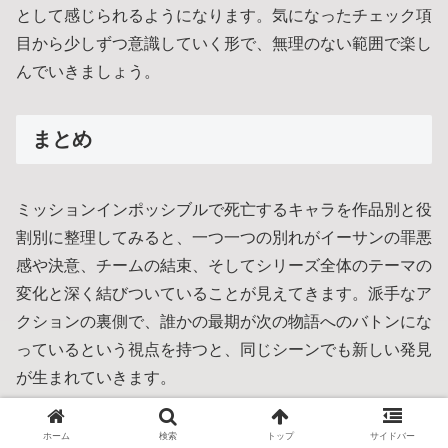
として感じられるようになります。気になったチェック項
目から少しずつ意識していく形で、無理のない範囲で楽し
んでいきましょう。
まとめ
ミッションインポッシブルで死亡するキャラを作品別と役
割別に整理してみると、一つ一つの別れがイーサンの罪悪
感や決意、チームの結束、そしてシリーズ全体のテーマの
変化と深く結びついていることが見えてきます。派手なア
クションの裏側で、誰かの最期が次の物語へのバトンにな
っているという視点を持つと、同じシーンでも新しい発見
が生まれていきます。
これからシリーズを初めて観る人も、すでに何度も見返し
ホーム
検索
トップ
サイドバー