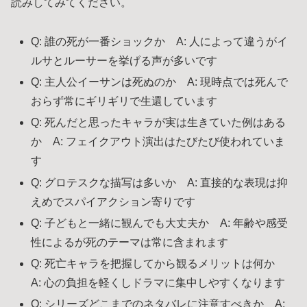
読みしてみてください。
Q: 誰の死が一番ショックか A: 人によって違うがイ
ルサとルーサーを挙げる声が多いです
Q: 主人公イーサンは死ぬのか A: 現時点では死んで
おらず常にギリギリで生還しています
Q: 死んだと思ったキャラが実は生きていた例はある
か A: フェイクアウト演出はたびたび使われていま
す
Q: グロテスクな描写は多いか A: 直接的な表現は抑
えめでスパイアクション寄りです
Q: 子どもと一緒に観んでも大丈夫か A: 年齢や感受
性によるが死のテーマは常に含まれます
Q: 死亡キャラを把握してから観るメリットは何か
A: 心の負担を軽くしドラマに集中しやすくなります
Q: シリーズどこまでのネタバレに注意すべきか A: