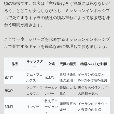
頃の特徴です。観客は「主役級はそう簡単には死なないだ
ろう」とどこか安心しながらも、ミッションインポッシブ
ルで死亡するキャラの犠牲の積み重ねによって緊張感を味
わう時間が続きます。
ここで一度、シリーズを代表するミッションインポッシブ
ルで死亡するキャラを簡単な表に整理しておきましょう。
キャラクタ
作品
立場
死因の概要
物語への主な影響
ー
ジム・フェ
裏切り発覚
イーサンの孤立と
第1作
元上司
ルプス
後の最期
IMFの不信感を強調
クレア・フ
チームメ
銃撃による
裏切りの代償として
第1作
ェルプス
ンバー
死亡
の悲劇を提示
教え子エ
頭部装置の
イーサンのトラウマ
3作目
リンジー
ージェン
爆発
と復讐心の起点
ト