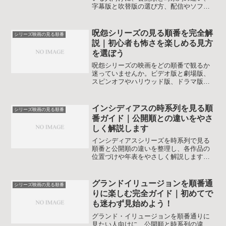
字幕版と吹替版の選び方、配信やソフト
での視聴パターン、タイプ別のおすすめ
視聴プランまで解説し、初見でも壮大な
物語を最大限楽しめるよう案内します。
呪怨シリーズの見る順番を完全解
シリーズ映画の見る順番
説｜初心者も怖さを楽しめる見方
を選ぼう
呪怨シリーズの映画をどの順番で観るか
迷っていませんか。ビデオ版と劇場版、
スピンオフやハリウッド版、ドラマ版ま
で、目的別に最適な見る順番と世界観の
違いを整理し、不安なく楽しめる選び方
を解説します。
インシディアスの時系列を見る順
シリーズ映画の見る順番
番ガイド｜公開順との違いをやさ
しく解説します
インシディアスシリーズを時系列で見る
順番と公開順の違いを整理し、各作品の
位置づけや年表をやさしく解説します。
初見の人でもネタバレを抑えつつ怖さと
物語を最大限楽しめる視聴プランを立て
られます。公開済み5作品すべてを対象に
グランドイリュージョンを順番通
シリーズ映画の見る順番
しているので、どこから見ればよいか迷
りに楽しむ完全ガイド｜初めてで
っている人にも安心です。
も迷わず見始めよう！
グランド・イリュージョンを順番通りに
見たい人向けに、公開順と時系列の違