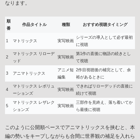
なります。
順
作品タイトル
種類
おすすめ視聴タイミング
番
シリーズの導入として必ず最初
1
マトリックス
実写映画
に視聴
マトリックス リローデ
第1作の直後に物語の続きとし
2
実写映画
ッド
て視聴
アニメ短
2作目視聴後の補完として、余
3
アニマトリックス
編集
裕があるときに
マトリックス レボリュ
できればリローデッドの直後に
4
実写映画
ーションズ
続けて視聴
マトリックス レザレク
三部作を見終え、落ち着いてか
5
実写映画
ションズ
ら最後に視聴
このように公開順ベースでアニマトリックスを挟むと、本
編の勢いをキープしながらも合間に世界観の補足を入れら