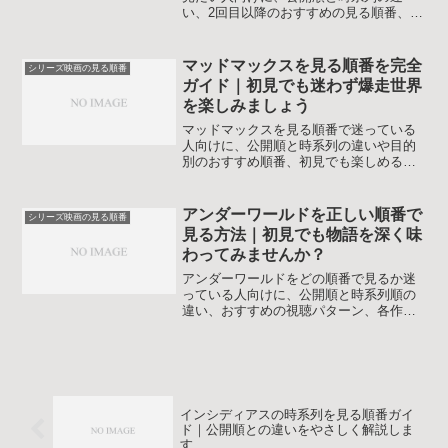
い、2回目以降のおすすめの見る順番、字
幕と吹き替えの選び方まで丁寧に解説し
ます。この記事を読めば、自分に合った
鑑賞プランがはっきりしてシリーズを一
マッドマックスを見る順番を完全
シリーズ映画の見る順番
気に楽しめます。
ガイド｜初見でも迷わず爆走世界
を楽しみましょう
マッドマックスを見る順番で迷っている
人向けに、公開順と時系列の違いや目的
別のおすすめ順番、初見でも楽しめる鑑
賞ポイントを分かりやすく解説します。
フュリオサまで全5作をスッキリ整理し、
ネタバレを避けたい人の注意点も紹介す
アンダーワールドを正しい順番で
シリーズ映画の見る順番
るので、これから見る人も復習したい人
見る方法｜初見でも物語を深く味
も安心して爆走世界に飛び込めます。
わってみませんか？
アンダーワールドをどの順番で見るか迷
っている人向けに、公開順と時系列順の
違い、おすすめの視聴パターン、各作品
の見どころや関連作まで一度で整理でき
る完全ガイドです。初見でもシリーズフ
ァンでも、自分に合ったアンダーワール
ドの順番を選べるよう丁寧に解説しま
す。
インシディアスの時系列を見る順番ガイ
ド｜公開順との違いをやさしく解説しま
す