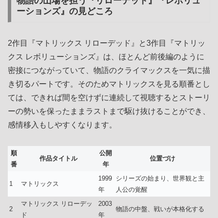
物語の山場を担う『リローデッド』『レボリュ
ーションズ』の見どころ
2作目『マトリックス リローデッド』と3作目『マトリッ
クス レボリューションズ』は、ほとんど前後編のように
密接につながっていて、物語のクライマックスを一気に描
き切るパートです。そのためマトリックスを見る順番とし
ては、できれば間を空けずに連続して視聴するとストーリ
ーの勢いを保ったままラストまで駆け抜けることができ、
感情移入もしやすくなります。
順
公開
作品タイトル
位置づけ
番
年
1999
シリーズの始まり、世界観と主
1
マトリックス
年
人公の覚醒
マトリックス リローデッ
2003
2
物語の中盤、戦いが本格化する
ド
年