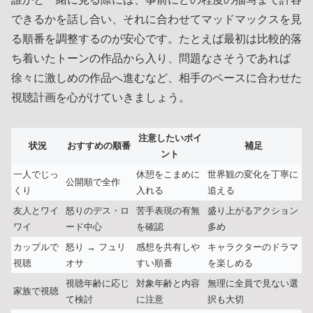
できるかを話し合い、それに合わせてマッドマックスを見
る順番を調整するのが安心です。たとえば最初は比較的落
ち着いたトーンの作品から入り、問題なさそうであれば
徐々に激しめの作品へ進むなど、相手のペースに合わせた
視聴計画を心がけていきましょう。
注意したいポイ
状況
おすすめの順番
補足
ント
一人でじっ
休憩をこまめに
世界観の変化を丁寧に
公開順で全作
くり
入れる
追える
友人とワイ
怒りのデス・ロ
苦手表現の有無
盛り上がるアクション
ワイ
ード中心
を確認
多め
カップルで
怒り → フュリ
感想を共有しや
キャラクターのドラマ
視聴
オサ
すい順番
を楽しめる
視聴年齢に応じ
対象年齢と内容
無理に全員で見ない選
家族で視聴
て検討
に注意
択も大切