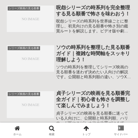
合った並べ方でプレデターの世界を存分
に味わえるように解説します。
呪怨シリーズの時系列を完全整理
シリーズ映画の見る順番
する見る順番で怖さを味わおう！
呪怨シリーズの時系列を世界線ごとに整
理し、初見向けの見る順番や怖さ別の鑑
賞ルートを解説します。ビデオ版や劇場
版、ハリウッド版、ドラマ版まで一気に
把握できます。作品ごとの怖さの傾向
や、どこから見ても迷わないルートも紹
ソウの時系列を整理した見る順番
シリーズ映画の見る順番
介し、ホラーが苦手な人でも自分に合う
ガイド｜複雑な時間軸をスッキリ
呪怨の楽しみ方を選べます。
理解しよう！
ソウの時系列を整理してシリーズ映画の
見る順番を迷わず決めたい人向けの解説
です。公開順と時系列順の違い、ソウXや
ジグソウ、スパイラルの位置づけまでや
さしくまとめ、2周目の楽しみ方も分かり
ます。初見でもネタバレを最小限に抑え
貞子シリーズの映画を見る順番完
シリーズ映画の見る順番
つつ安心して計画できます。ホラー耐性
全ガイド｜初心者も怖さを調整し
が不安な人にも配慮します。
て楽しんでみましょう！
貞子シリーズの映画を見る順番に迷って
いる人向けに、公開順と時系列順、ハリ
ウッド版やスピンオフの位置づけまで丁
寧に整理します。怖さレベルや初心者向
けの選び方も解説し、自分に合う楽しみ
ホーム
検索
トップ
サイドバー
方が見通せます。上映年代ごとの雰囲気