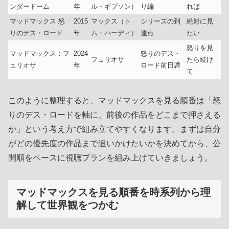
ンダードーム
年
ル・ギブソン）
り編
れば
マッドマックス 怒
2015
マックス（ト
シリーズの到
絶対に見
りのデス・ロード
年
ム・ハーディ）
達点
たい
怒りを見
マッドマックス：フ
2024
怒りのデス・
フュリオサ
たら続け
ュリオサ
年
ロード前日譚
て
このように整理すると、マッドマックスを見る順番は「怒
りのデス・ロードを軸に、前後の作品をどこまで押さえる
か」という考え方で組み立てやすくなります。まずは自分
がどの優先度の作品まで追いかけたいかを決めてから、公
開順をベースに視聴プランを組み上げていきましょう。
マッドマックスを見る順番を時系列から理
解して世界観をつかむ