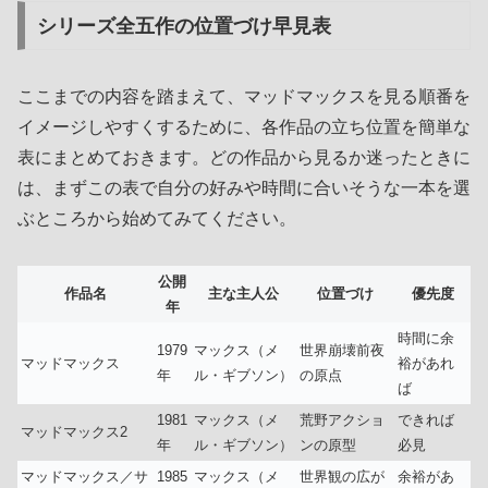
シリーズ全五作の位置づけ早見表
ここまでの内容を踏まえて、マッドマックスを見る順番を
イメージしやすくするために、各作品の立ち位置を簡単な
表にまとめておきます。どの作品から見るか迷ったときに
は、まずこの表で自分の好みや時間に合いそうな一本を選
ぶところから始めてみてください。
公開
作品名
主な主人公
位置づけ
優先度
年
時間に余
1979
マックス（メ
世界崩壊前夜
マッドマックス
裕があれ
年
ル・ギブソン）
の原点
ば
1981
マックス（メ
荒野アクショ
できれば
マッドマックス2
年
ル・ギブソン）
ンの原型
必見
マッドマックス／サ
1985
マックス（メ
世界観の広が
余裕があ