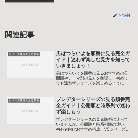
NYAN
関連記事
男はつらいよを順番に見る完全ガ
シリーズ映画の見る順番
イド｜迷わず楽しむ見方を知って
いきましょう！
男はつらいよを順番に見るおすすめの公
開順やテーマ別の見方を整理し、初めて
でも迷わずシリーズを楽しめるように解
説します。代表作や飛ばしてもよい回の
考え方もまとめ、自分に合う鑑賞計画を
立てやすくします。
プレデターシリーズの見る順番完
シリーズ映画の見る順番
全ガイド｜公開順と時系列で迷わ
ず楽しもう
プレデターシリーズの見る順番に迷って
いませんか。公開順と時系列順の違い、
初心者向けおすすめ構成、VSシリーズや
最新作の位置づけまで整理し、あなたに