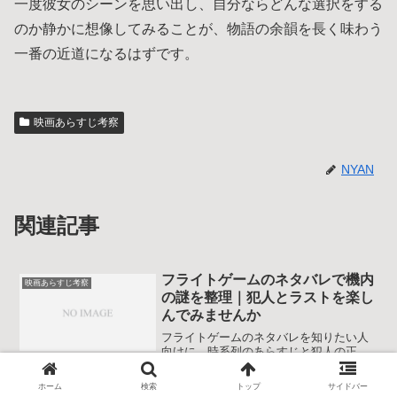
一度彼女のシーンを思い出し、自分ならどんな選択をする
のか静かに想像してみることが、物語の余韻を長く味わう
一番の近道になるはずです。
映画あらすじ考察
NYAN
関連記事
フライトゲームのネタバレで機内
映画あらすじ考察
の謎を整理｜犯人とラストを楽し
んでみませんか
フライトゲームのネタバレを知りたい人
向けに、時系列のあらすじと犯人の正
体、ラスト結末の意味や機内サスペンス
の見どころを整理します。鑑賞済みの復
ホーム
検索
トップ
サイドバー
習にも役立つ映画あらすじ考察記事で、