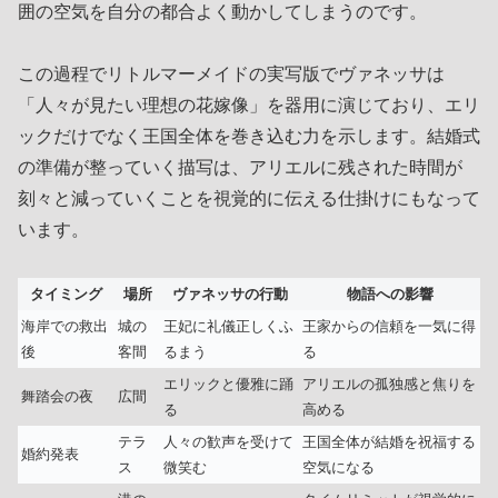
囲の空気を自分の都合よく動かしてしまうのです。
この過程でリトルマーメイドの実写版でヴァネッサは
「人々が見たい理想の花嫁像」を器用に演じており、エリ
ックだけでなく王国全体を巻き込む力を示します。結婚式
の準備が整っていく描写は、アリエルに残された時間が
刻々と減っていくことを視覚的に伝える仕掛けにもなって
います。
タイミング
場所
ヴァネッサの行動
物語への影響
海岸での救出
城の
王妃に礼儀正しくふ
王家からの信頼を一気に得
後
客間
るまう
る
エリックと優雅に踊
アリエルの孤独感と焦りを
舞踏会の夜
広間
る
高める
テラ
人々の歓声を受けて
王国全体が結婚を祝福する
婚約発表
ス
微笑む
空気になる