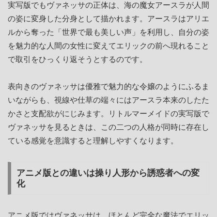
実写版でもヴァネッサの正体は、海の魔女アースラが人間
の姿に変身した分身として描かれます。アースラはアリエ
ルから奪った「世界で最も美しい声」を利用し、自分の姿
を魅力的な人間の女性に変えてエリックの前へ現れること
で取引をひっくり返そうとするのです。
表向きのヴァネッサは優雅で魅力的な令嬢のようにふるま
いながらも、視線や仕草の端々にはアースラ本来のしたた
かさと支配欲がにじみます。リトルマーメイドの実写版で
ヴァネッサを見るときは、この二つの人格が同時に存在し
ている感覚を意識すると理解しやすくなります。
アニメ版との違いは操り人形から誘惑者への変
化
アニメ版ではヴァネッサは、ほとんど完全な魔法でエリッ