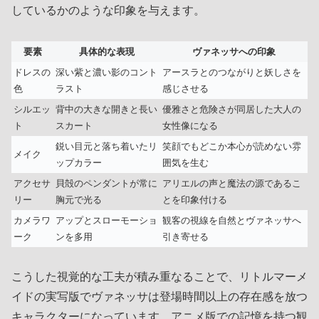
しているかのような印象を与えます。
要素
具体的な表現
ヴァネッサへの印象
ドレスの
深い紫と濃い影のコント
アースラとのつながりと妖しさを
色
ラスト
感じさせる
シルエッ
背中の大きな開きと長い
優雅さと危険さが同居した大人の
ト
スカート
女性像になる
鋭い目元と落ち着いたリ
笑顔でもどこか本心が読めない雰
メイク
ップカラー
囲気を生む
アクセサ
貝殻のペンダントが常に
アリエルの声と魔法の源であるこ
リー
胸元で光る
とを印象付ける
カメラワ
アップとスローモーショ
観客の視線を自然とヴァネッサへ
ーク
ンを多用
引き寄せる
こうした視覚的な工夫が積み重なることで、リトルマーメ
イドの実写版でヴァネッサは登場時間以上の存在感を放つ
キャラクターになっています。アニメ版での記憶を持つ観