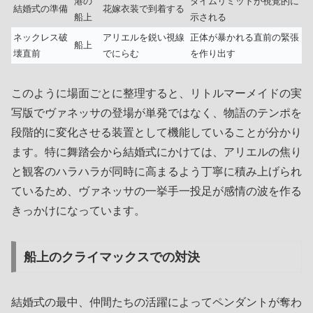
港の
タイムリミットが視覚的に
結婚式の準備
花嫁衣装で到着する
船上
示される
ネックレス破
アリエルを鋭い視線
正体が暴かれる直前の緊張
船上
壊直前
でにらむ
を作り出す
このように場面ごとに整理すると、リトルマーメイドの実
写版でヴァネッサの登場が単発ではなく、物語のテンポを
段階的に変化させる装置として機能していることが分かり
ます。特に舞踏会から結婚式にかけては、アリエルの焦り
と観客のハラハラが同時に高まるよう丁寧に積み上げられ
ているため、ヴァネッサの一挙手一投足が感情の波を作る
きっかけになっています。
船上のクライマックスでの対決
結婚式の最中、仲間たちの活躍によってペンダントが奪わ