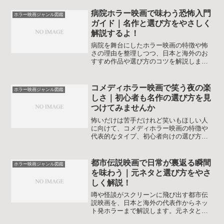
病院ホラー映画で味わう恐怖入門
ホラー映画ジャンル図鑑
ガイド｜名作と選び方をやさしく
解説するよ！
病院を舞台にしたホラー映画の特徴や怖
さの理由を整理しつつ、日本と海外のお
すすめ作品や選び方のコツを解説しま
す。初めての人も、自分に合う病院ホラ
ー映画を安心して選べるようになるはず
です。実話系や医療スリラーとの違いも
コメディホラー映画で笑う夜の楽
ホラー映画ジャンル図鑑
整理し、怖さレベルの目安もまとめまし
しさ｜初心者も名作の選び方を見
た。
つけてみませんか
怖いだけは苦手だけれど笑いもほしい人
に向けて、コメディホラー映画の特徴や
代表的なタイプ、初心者向けの選び方と
楽しみ方をやさしく解説します。怖さレ
ベルの目安や近いジャンルも紹介し、作
品選びの不安を減らして家庭でも友人と
都市伝説映画で日常が裏返る瞬間
ホラー映画ジャンル図鑑
も楽しめる視聴計画が立てやすくなりま
を味わう｜元ネタと選び方をやさ
す。
しく解説！
噂や怪談がスクリーンに飛び出す都市伝
説映画を、日本と海外の代表作からネッ
ト発ホラーまで解説します。元ネタとの
違い、作品選びのコツ、怖さを和らげる