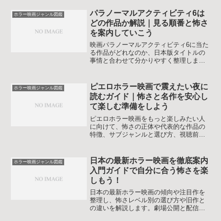
鑑賞テクニックまでまとめて学べるガイ
ドです。ホラー初心者からマニアまで作
パラノーマルアクティビティ6は
ホラー映画ジャンル図鑑
品探しに役立つ一冊分の情報量を意識し
どの作品か解説｜見る順番と怖さ
て整理しました。
を案内していこう
映画パラノーマルアクティビティ6に当た
る作品がどれなのか、日本版タイトルの
事情と合わせて分かりやすく整理しま
す。シリーズの見る順番、怖さの特徴、
ホラーとしての楽しみ方までひと通りつ
かめる内容です。
ピエロホラー映画で震えたい夜に
ホラー映画ジャンル図鑑
読むガイド｜怖さと名作を安心し
て楽しむ準備をしよう
ピエロホラー映画をもっと楽しみたい人
に向けて、怖さの正体や代表的な作品の
特徴、サブジャンルと選び方、視聴前の
注意点までやさしく解説します。初心者
でも自分に合う一本を見つけやすくなり
ます。トラウマ表現が苦手な人向けのチ
日本の最新ホラー映画を徹底案内
ホラー映画ジャンル図鑑
ェックポイントも紹介します。
入門ガイドで自分に合う怖さを楽
しもう！
日本の最新ホラー映画の傾向や注目作を
整理し、怖さレベル別の選び方や旧作と
の違いを解説します。劇場公開と配信作
の特徴も押さえつつ、初心者でも安心し