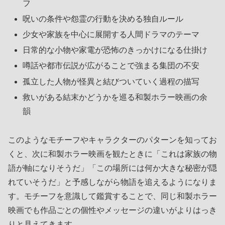
フ
呪いの条件や怨霊の行動を決める独自ルール
少女や家族を中心に展開する人間ドラマのテーマ
日常的な小物や家電が恐怖のきっかけになる仕掛け
噂話や都市伝説が広がることで強まる集団の不安
孤立した人物が怪異と結びついていく過程の描写
救いがある結末かどうかを巡る和製ホラー映画の余
韻
このようなモチーフやキャラクターのパターンを知ってお
くと、次に和製ホラー映画を観たときに「これは家族の物
語が軸になりそうだ」「この場所には何か大きな秘密が隠
れていそうだ」と予感しながら物語を追えるようになりま
す。モチーフを意識して鑑賞することで、同じ和製ホラー
映画でも作品ごとの個性やメッセージの違いがよりはっき
りと見えてきます。