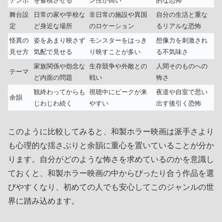
テンポ
を蓄積させる
ン性が高い
的な恐怖
舞台設
日常の家や学校な
非日常の施設や異国
自分の生活と重な
定
ど身近な場所
のロケーション
るリアルな恐怖
怪異の
姿をあまり映さず
モンスターをはっき
想像力を刺激され
見せ方
気配で見せる
り映すことが多い
る不気味さ
家族関係や怨念な
生存競争や外敵との
人間そのものへの
テーマ
ど内面の問題
戦い
怖さ
観終わってからも
視聴中にピークが来
夜道や自室で思い
余韻
じわじわ続く
やすい
出す後引く恐怖
このように比較してみると、和製ホラー映画は派手さより
も心理的な揺さぶりと余韻に重心を置いていることが分か
ります。自分がどのような怖さを求めているのかを意識し
ておくと、和製ホラー映画の中からぴったり合う作品を選
びやすくなり、初めての人でも安心してこのジャンルの世
界に踏み込めます。