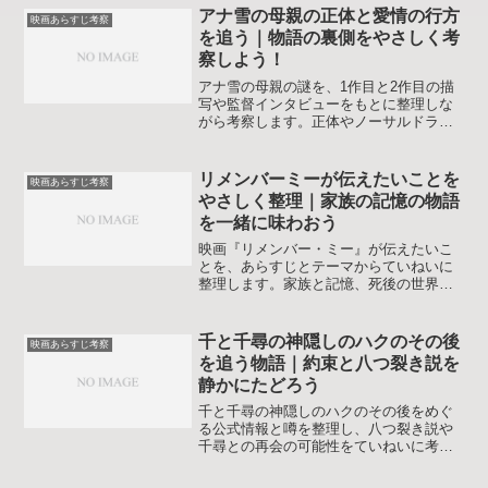
アナ雪の母親の正体と愛情の行方
映画あらすじ考察
を追う｜物語の裏側をやさしく考
察しよう！
アナ雪の母親の謎を、1作目と2作目の描
写や監督インタビューをもとに整理しな
がら考察します。正体やノーサルドラと
の関係、両親の死の真相やターザン弟説
までわかりやすくたどり直せます。子育
て観への賛否も整理しつつ、自分なりの
リメンバーミーが伝えたいことを
映画あらすじ考察
解釈を持てるようになるはずです。
やさしく整理｜家族の記憶の物語
を一緒に味わおう
映画『リメンバー・ミー』が伝えたいこ
とを、あらすじとテーマからていねいに
整理します。家族と記憶、死後の世界、
音楽の意味を考えることで、もう一度見
直したくなる視点を得られます。親子で
語り合うきっかけや、ラストシーンの受
千と千尋の神隠しのハクのその後
映画あらすじ考察
け止め方のヒントもまとまっています。
を追う物語｜約束と八つ裂き説を
静かにたどろう
千と千尋の神隠しのハクのその後をめぐ
る公式情報と噂を整理し、八つ裂き説や
千尋との再会の可能性をていねいに考察
します。都市伝説に振り回されず、自分
なりの答えを見つけたい人向けの記事で