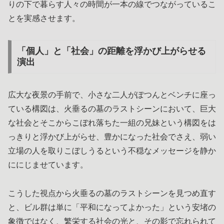
りの下で暮らす人々の時間が一本の線でつながっているこ
とを実感させます。
「個人」と「社会」の距離を浮かび上がらせる
演出
広大な夜景の手前で、小さな二人がぽつんとベンチに座っ
ている構図は、火垂るの墓のラストシーンにおいて、巨大
な社会とそこからこぼれ落ちた一組の兄妹という構図をは
っきりと浮かび上がらせ、豊かになった社会でさえ、弱い
立場の人を取りこぼしうるという不穏なメッセージを静か
ににじませています。
こうした視点から火垂るの墓のラストシーンを見つめ直す
と、ビル群は単に「平和になってよかった」という安堵の
象徴ではなく、繁栄する社会の光と、その影で忘れられて