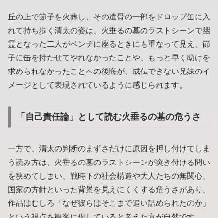
丘の上で節子を火葬し、その遺骨の一部をドロップ缶に入
れて持ち歩く清太の姿は、火垂るの墓のラストシーンで幽
霊となった二人がベンチに座るときにも重なって見え、節
子に缶を持たせてやれなかったことや、もっと早く助けを
求められなかったことへの後悔が、成仏できない兄妹のイ
メージとして表現されているように感じられます。
「自己責任論」として読む火垂るの墓の危うさ
一方で、清太の判断のまずさだけに原因を押し付けてしま
う読み方は、火垂るの墓のラストシーンが突き付ける問い
を狭めてしまい、戦時下の社会構造や大人たちの無関心、
国家の方針といった背景を見えにくくする危うさがあり、
作品はむしろ「なぜ彼らはそこまで追い詰められたのか」
という視点を観客に促していると考えた方が自然です。