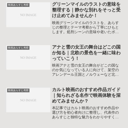
す。
グリーンマイルのラストの意味を
映画あらすじ考察
整理する｜静かな別れをそっと受
け止めてみませんか！
映画グリーンマイルのラストを、あらす
じの整理とテーマ考察から丁寧にひもと
します。処刑シーンの意味や老いたポー
ルとねずみの長寿の理由まで、モヤモヤ
をすっきりさせたい人向けの解説です。
アナと雪の女王の舞台はどこの国
映画あらすじ考察
か知る｜北欧の景色を一緒に味わ
っていこう！
映画アナと雪の女王の舞台がどこの国な
のか気になっている人に向けて、架空の
アレンデール王国とノルウェーなど北欧
との関係、原作童話との違い、続編で広
がる世界観までを一つずつ丁寧に整理し
ながら、作品をもっと楽しめる視点を紹
カルト映画のおすすめ作品ガイド
映画あらすじ考察
介します。
｜知られざる名作で映画体験を深
めてみませんか？
本記事ではカルト映画のおすすめ作品や
選び方を初心者向けに整理し、代表作の
あらすじと独特な魅力をわかりやすく解
説します。名作から通好みの一本まで、
観る順番に迷わず楽しめる視点を届けま