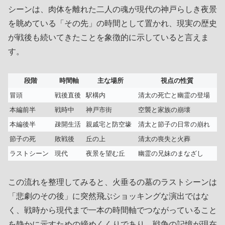
シーンは、肉体を離れた二人の魂が現代の神戸らしき夜景
を眺めている「その先」の時間として置かれ、現実の歴史
が戦後も続いてきたことを象徴的に示していると言えま
す。
段階
時間軸
主な場所
視点の性質
冒頭
戦後直後
駅構内
清太の死亡と幽霊の登場
本編前半
戦時中
神戸市街
空襲と家族の崩壊
本編後半
疎開生活
親戚宅と防空壕
清太と節子の日常の崩れ
節子の死
敗戦後
丘の上
清太の喪失と火葬
ラストシーン
現代
夜景を望む丘
幽霊の兄妹のまなざし
この流れを整理してみると、火垂るの墓のラストシーンは
「悲劇のその後」に突然飛ぶショッキングな演出ではな
く、戦時から現代まで一本の時間軸でつながっていること
を静かに示すための締めくくりであり、戦争の記憶が現在