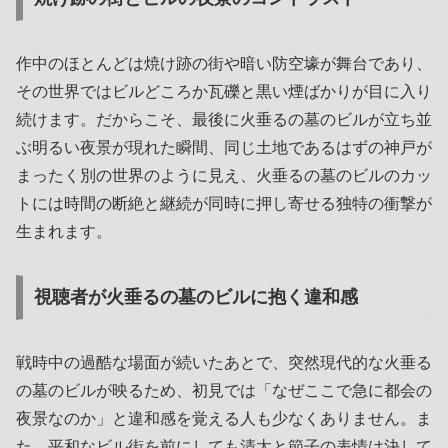
作中のほとんどは焼け跡の街や暗い防空壕が舞台であり、
その世界ではビルどころか瓦礫と黒い煙ばかりが目に入り
続けます。だからこそ、最後に火垂るの墓のビルが立ち並
ぶ明るい夜景が現れた瞬間、同じ土地であるはずの神戸が
まったく別の世界のように見え、火垂るの墓のビルのカッ
トには時間の断絶と継続が同時に押し寄せる独特の衝撃が
生まれます。
視聴者が火垂るの墓のビルに抱く違和感
戦時中の過酷な場面が続いたあとで、突然現代的な火垂る
の墓のビルが映るため、初見では「なぜここで急に都会の
夜景なのか」と違和感を覚える人も少なくありません。ま
た、平和なビル街を前にしても清太と節子の表情は決して