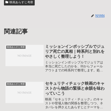
映画あらすじ考察
NYAN
関連記事
ミッションインポッシブルでジュ
映画あらすじ考察
リア死亡の真相｜時系列と別れを
やさしく整理しよう！
ミッションインポッシブルでジュリアは
本当に死亡したのかを、IIIからフォール
アウトまでの時系列で整理します。処刑
シーンのトリックや偽装死の理由、イー
サンとの別れの意味をネタバレ込みでや
さしく考察します。シリーズ初心者にも
セキュリティチェック映画のキャ
映画あらすじ考察
分かりやすい内容です。
ストから物語の緊張と余韻を味わ
っていこう
映画『セキュリティ・チェック』のキャ
ストや登場人物の関係を整理しつつ、ネ
タバレを押さえたあらすじとテーマを丁