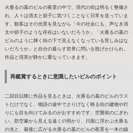
火垂るの墓のビルの夜景の中で、現代の街は明るく整備さ
れ、人々は清太と節子に気づくことなく日常を送っていま
す。観客はその光景を見ながら「今の社会にも、声なき清
太や節子のような存在はいないだろうか」「火垂るの墓の
ビルのように輝く街の下で見えなくなっている苦しみはな
いだろうか」と自分の暮らす世界に問いを投げかけられ、
作品と現実が静かに重なっていきます。
再鑑賞するときに意識したいビルのポイント
二回目以降に作品を見るときは、火垂るの墓のビルのラス
トだけでなく、物語の途中でさりげなく映る街の建物や灯
りにも目を向けてみるのがおすすめです。空襲前のにぎわ
い、防空壕から見える遠くの明かり、川面に浮かぶ火垂る
の光と、最後に広がる火垂るの墓のビルの夜景を一本の線