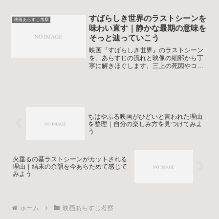
歴史背景と演出のポイントを押さえて作
品選びに生かせます。初めて潜水艦もの
を見る人も、定番の見どころと注意点が
すばらしき世界のラストシーンを
映画あらすじ考察
一度でつかめます。安心です。
味わい直す｜静かな最期の意味を
そっと辿っていこう
映画『すばらしき世界』のラストシーン
を、あらすじの流れと映像の細部から丁
寧に解きほぐします。三上の死因やコス
モスの意味、原作との違いまで整理し、
見終えたあとに残るもやもやを自分なり
の言葉に変えていけるように手助けしま
す。
ちはやふる映画がひどいと言われた理由
を整理｜自分の楽しみ方を見つけてみよ
う
火垂るの墓ラストシーンがカットされる
理由｜結末の余韻を今あらためて感じて
みよう
ホーム
映画あらすじ考察