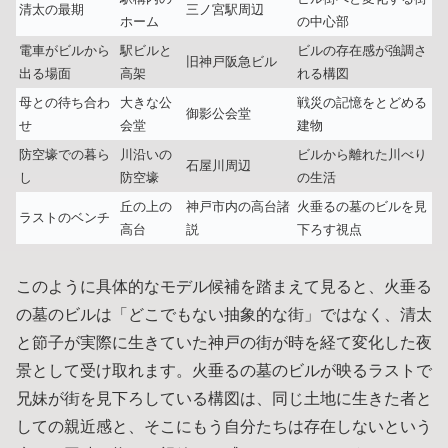
清太の最期
三ノ宮駅周辺
ホーム
の中心部
電車がビルから
駅ビルと
ビルの存在感が強調さ
旧神戸阪急ビル
出る場面
高架
れる構図
母との待ち合わ
大きな公
戦災の記憶をとどめる
御影公会堂
せ
会堂
建物
防空壕での暮ら
川沿いの
ビルから離れた川べり
石屋川周辺
し
防空壕
の生活
丘の上の
神戸市内の高台諸
火垂るの墓のビルを見
ラストのベンチ
高台
説
下ろす視点
このように具体的なモデル候補を踏まえて見ると、火垂る
の墓のビルは「どこでもない抽象的な街」ではなく、清太
と節子が実際に生きていた神戸の街が時を経て変化した夜
景として受け取れます。火垂るの墓のビルが映るラストで
兄妹が街を見下ろしている構図は、同じ土地に生きた者と
しての親近感と、そこにもう自分たちは存在しないという