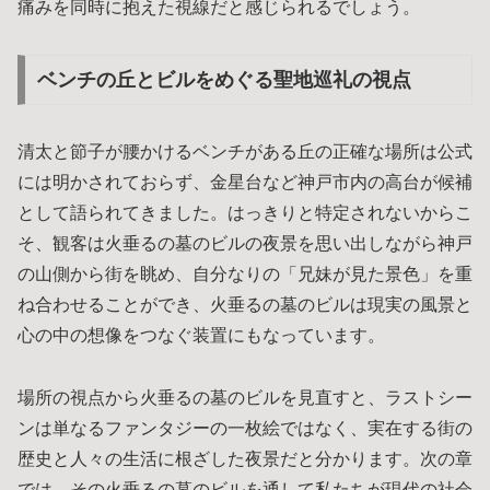
痛みを同時に抱えた視線だと感じられるでしょう。
ベンチの丘とビルをめぐる聖地巡礼の視点
清太と節子が腰かけるベンチがある丘の正確な場所は公式
には明かされておらず、金星台など神戸市内の高台が候補
として語られてきました。はっきりと特定されないからこ
そ、観客は火垂るの墓のビルの夜景を思い出しながら神戸
の山側から街を眺め、自分なりの「兄妹が見た景色」を重
ね合わせることができ、火垂るの墓のビルは現実の風景と
心の中の想像をつなぐ装置にもなっています。
場所の視点から火垂るの墓のビルを見直すと、ラストシー
ンは単なるファンタジーの一枚絵ではなく、実在する街の
歴史と人々の生活に根ざした夜景だと分かります。次の章
では、その火垂るの墓のビルを通して私たちが現代の社会