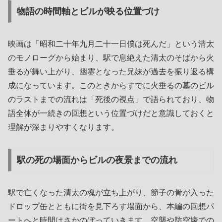
物語の時間軸とビルが映る位置づけ
映画は「昭和二十年九月二十一日僕は死んだ」という清太
のモノローグから始まり、駅で息絶えた清太のそばから火
垂るが舞い上がり、幽霊となった兄妹が過去を振り返る構
成になっています。このときからすでに火垂るの墓のビル
のラストまでの流れは「死後の視点」で語られており、物
語全体が一続きの回想という位置づけだと意識しておくと
理解が深まりやすくなります。
駅の死の場面からビルの夜景までの流れ
駅で亡くなった清太の魂が立ち上がり、節子の骨が入った
ドロップ缶とともに街を見下ろす場面から、本編の回想パ
ートへと時間はさかのぼっていきます。空襲や防空壕での