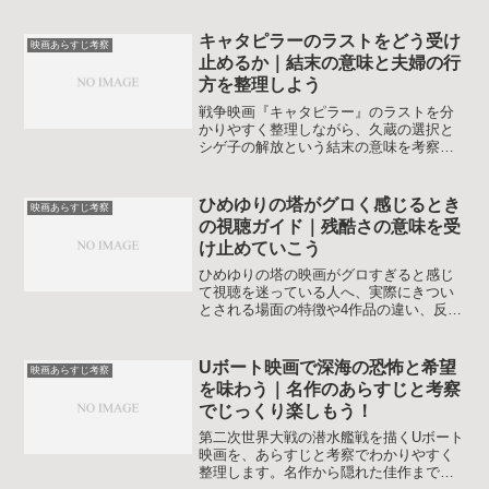
寧に考察します。観賞後のモヤモヤを整
理して余韻を深めたい人に向けたガイド
です。主要キャラクターごとの見どころ
キャタピラーのラストをどう受け
映画あらすじ考察
も紹介するので、二回目以降の鑑賞にも
止めるか｜結末の意味と夫婦の行
役立ちます。
方を整理しよう
戦争映画『キャタピラー』のラストを分
かりやすく整理しながら、久蔵の選択と
シゲ子の解放という結末の意味を考察し
ます。あらすじから原作『芋虫』との違
い、重いテーマとの向き合い方まで一気
に振り返る記事です。ネタバレ前提でモ
ひめゆりの塔がグロく感じるとき
映画あらすじ考察
ヤモヤをすっきりさせたい人向けの内容
の視聴ガイド｜残酷さの意味を受
です。
け止めていこう
ひめゆりの塔の映画がグロすぎると感じ
て視聴を迷っている人へ、実際にきつい
とされる場面の特徴や4作品の違い、反戦
メッセージとの関係、安心して向き合う
ための心構えと視聴ポイントを丁寧に解
説します。グロ描写が苦手な人でも無理
Uボート映画で深海の恐怖と希望
映画あらすじ考察
なく作品と出会えるように配慮した内容
を味わう｜名作のあらすじと考察
です。
でじっくり楽しもう！
第二次世界大戦の潜水艦戦を描くUボート
映画を、あらすじと考察でわかりやすく
整理します。名作から隠れた佳作まで、