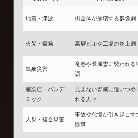
地震・津波
街全体が崩壊する群像劇
火災・爆発
高層ビルや工場の炎上劇
竜巻や暴風雪に襲われる
気象災害
語
感染症・パンデ
見えない脅威に追いつめ
ミック
れる人々
事故や怠慢が引き起こす
人災・複合災害
惨事