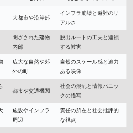
インフラ崩壊と避難のリ
大都市や沿岸部
アルさ
閉ざされた建物
脱出ルートの工夫と連鎖
内部
する被害
物
広大な自然や郊
自然のスケール感と迫力
外の町
ある映像
ら
社会の混乱と情報パニッ
都市や交通機関
クの描写
大
施設やインフラ
責任の所在と社会批評的
周辺
な視点