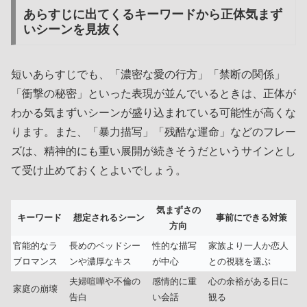
あらすじに出てくるキーワードから正体気まず
いシーンを見抜く
短いあらすじでも、「濃密な愛の行方」「禁断の関係」
「衝撃の秘密」といった表現が並んでいるときは、正体が
わかる気まずいシーンが盛り込まれている可能性が高くな
ります。また、「暴力描写」「残酷な運命」などのフレー
ズは、精神的にも重い展開が続きそうだというサインとし
て受け止めておくとよいでしょう。
気まずさの
キーワード
想定されるシーン
事前にできる対策
方向
官能的なラ
長めのベッドシー
性的な描写
家族より一人か恋人
ブロマンス
ンや濃厚なキス
が中心
との視聴を選ぶ
夫婦喧嘩や不倫の
感情的に重
心の余裕がある日に
家庭の崩壊
告白
い会話
観る