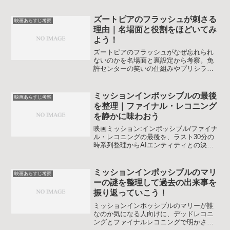
整理します。読み終えたあとにもう一度
作品を見返したくなる視点をまとめまし
た。
ズートピアのフラッシュが刺さる
映画あらすじ考察
理由｜名場面と役割をほどいてみ
よう！
ズートピアのフラッシュがなぜ忘れられ
ないのかを名場面と裏設定から考察。免
許センターの笑いの仕組みやプリシラと
の関係を整理し遅さの理由を生態と演出
でほどき偏見と多様性のテーマまでつな
げます。再視聴ポイントも示すので忙し
ミッションインポッシブルの最後
映画あらすじ考察
い人でも短時間で理解がまとまります。
を整理｜ファイナル・レコニング
を静かに味わおう
映画ミッション:インポッシブル/ファイナ
ル・レコニングの最後を、ラスト30分の
時系列整理からAIエンティティとの決
着、ルーサーの遺言と無言のラストシー
ンの意味までネタバレ込みで丁寧に考察
し、余韻を深めます。
ミッションインポッシブルのマリ
映画あらすじ考察
ーの謎を整理して過去の出来事を
振り返っていこう！
ミッションインポッシブルのマリーが誰
なのか気になる人向けに、デッドレコニ
ングとファイナルレコニングで明かされ