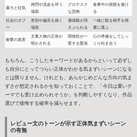
拷問や流血を伴う
グロテスク
食事中の視聴を避け
暴力と狂気
場面
な恐怖
る
社会のタブ
差別や偏見を描く
価値観が揺
一緒に観る相手を慎
ー
場面
さぶられる
重に選ぶ
主要人物の正体が
関係性が一
心の準備をしてじっ
衝撃の真実
明かされる
変する緊張
くり向き合う
もちろん、こうしたキーワードがあるからといって必ずし
も自分にとってつらい正体がわかる気まずいシーンになる
とは限りません。けれども、あらかじめどんな方向の気ま
ずさが想定されるかを知っておくことで、「今日は重いテ
ーマでも受け止められそうか」を判断しやすくなり、作品
選びで後悔する確率を減らせます。
レビュー文のトーンが示す正体気まずいシーン
の有無