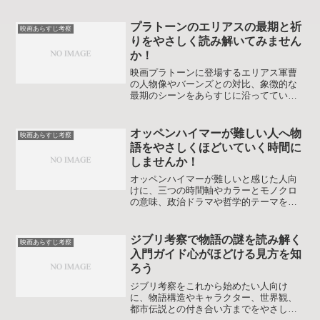
プラトーンのエリアスの最期と祈
映画あらすじ考察
りをやさしく読み解いてみません
か！
映画プラトーンに登場するエリアス軍曹
の人物像やバーンズとの対比、象徴的な
最期のシーンをあらすじに沿ってていね
いに整理します。善と悪のはざまで揺れ
る物語を、初見でも見直しでも味わいや
すくするための考察ガイドです。
オッペンハイマーが難しい人へ物
映画あらすじ考察
語をやさしくほどいていく時間に
しませんか！
オッペンハイマーが難しいと感じた人向
けに、三つの時間軸やカラーとモノクロ
の意味、政治ドラマや哲学的テーマを整
理しながら物語の糸口をやさしく解説し
ます。二度目鑑賞をもっと味わえる見方
も紹介します。
ジブリ考察で物語の謎を読み解く
映画あらすじ考察
入門ガイド心がほどける見方を知
ろう
ジブリ考察をこれから始めたい人向け
に、物語構造やキャラクター、世界観、
都市伝説との付き合い方までをやさしく