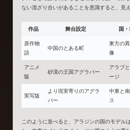
ない混ざり合いがあることを意識すると、見
作品
舞台設定
国・
原作物
東方の異
中国のとある町
語
像
アニメ
アラブと
砂漠の王国アグラバー
版
ージ
より現実寄りのアグラ
中東と南
実写版
バー
ス
このように並べると、アラジンの国のモデル